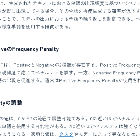
Penaltyは、生成されたテキストにおける単語の出現頻度に基づいて
語が既に出現している場合、その単語を再度生成する確率が低下
ることで、モデルの出力における単語の繰り返しを制御できる。
多様な単語を使用する傾向がある。
iveのFrequency Penalty
ltyには、PositiveとNegativeの2種類が存在する。Positive Frequen
度に応じてペナルティを課す。一方、Negative Frequency P
現を促進する。通常はPositive Frequency Penaltyが使
naltyの調整
Penaltyの値は、0から2の範囲で調整可能である。0に近いほどペナル
じ単語を使用する可能性がある。2に近いほどペナルティは強くな
るようになる。適切な値は、
タスク
やモデルによって異なるため