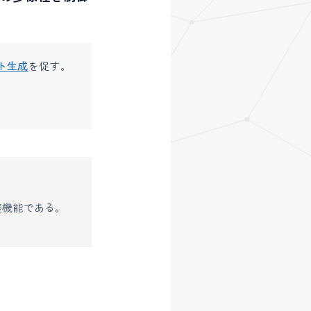
ト生成
を促す。
整機能である。