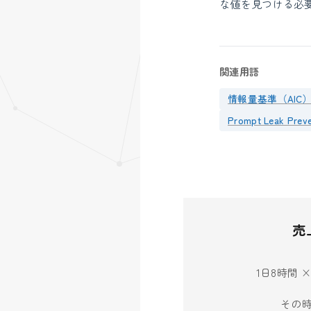
な値を見つける必
関連用語
情報量基準（AIC
Prompt Leak Preve
売
1日8時間 
その