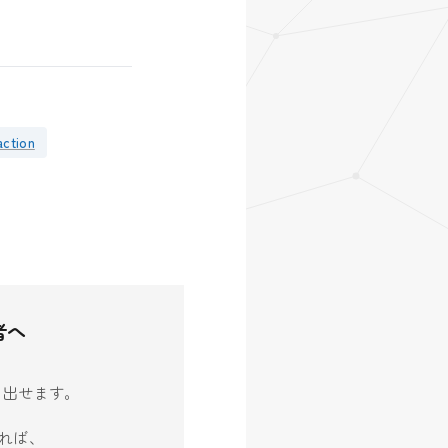
action
者へ
生み出せます。
れば、