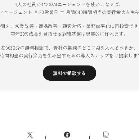
1人の社員が4つのAIエージェントを使いこなせば、
× 4エージェント × 20営業日 = 月間640時間相当の実行余力を
時間を、営業改善・商品改善・顧客対応・業務効率化に再投資でき
毎年20%成長を目指せる組織基盤は現実的に作れます。
初回30分の無料相談で、貴社の業務のどこにAIを入れるべきか、
40時間相当の実行余力を生み出すための導入ステップをご提案しま
無料で相談する