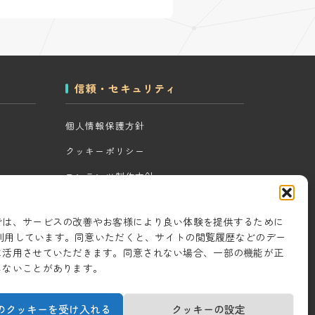
信頼・セキュリティ
個人情報保護方針
クッキーポリシー
コンテンツ制作方針
ツール
研究・開発方針
では、サービスの改善やお客様により良い体験を提供するために
セキュリティ対策
eを利用しています。同意いただくと、サイトの閲覧履歴などのデー
に活用させていただきます。同意されない場合、一部の機能が正
情報セキュリティ基本方針
しないことがあります。
のクッキーを受け入れる
クッキーの設定