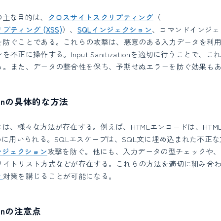
tionの主な目的は、
クロスサイトスクリプティング
（
ティング (XSS)
）、
SQLインジェクション
、コマンドインジェ
を防ぐことである。これらの攻撃は、悪意のある入力データを利用
不正に操作する。Input Sanitizationを適切に行うことで、
る。また、データの整合性を保ち、予期せぬエラーを防ぐ効果も
zationの具体的な方法
izationには、様々な方法が存在する。例えば、HTMLエンコードは、H
めに用いられる。SQLエスケープは、SQL文に埋め込まれた不正
ンジェクション
攻撃を防ぐ。他にも、入力データの型チェックや、
ワイトリスト方式などが存在する。これらの方法を適切に組み合
ィ
対策を講じることが可能になる。
ationの注意点