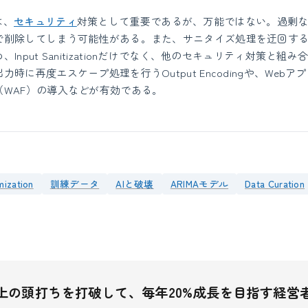
nは、
セキュリティ
対策として重要であるが、万能ではない。過剰
で削除してしまう可能性がある。また、サニタイズ処理を迂回す
Input Sanitizationだけでなく、他のセキュリティ対策と組
時に再度エスケープ処理を行うOutput Encodingや、Webア
（WAF）の導入などが有効である。
mization
訓練データ
AIと破壊
ARIMAモデル
Data Curation
上の頭打ちを打破して、毎年20%成長を目指す経営