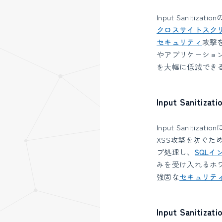
Input Sanitiza
クロスサイトスクリプ
セキュリティ
攻撃
やアプリケーションを
を大幅に低減でき
Input Saniti
Input Sanit
XSS攻撃を防ぐた
プ処理し、
SQLイ
みを受け入れるホ
強固な
セキュリテ
Input Sanitiz