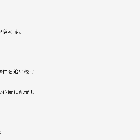
。
が辞める。
案件を追い続け
な位置に配置し
と。