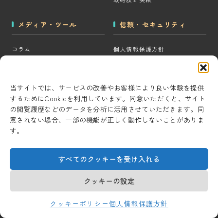
メディア・ツール
信頼・セキュリティ
コラム
個人情報保護方針
MOps用語集
クッキーポリシー
CRM・MAツール選定診断
コンテンツ制作方針
当サイトでは、サービスの改善やお客様により良い体験を提供
するためにCookieを利用しています。同意いただくと、サイト
BigQuery×GTM 相場見積もり
研究・開発方針
の閲覧履歴などのデータを分析に活用させていただきます。同
ツール
セキュリティ対策
意されない場合、一部の機能が正しく動作しないことがありま
AI用語集
す。
情報セキュリティ基本方針
考察ラボ
すべてのクッキーを受け入れる
AI活用note
クッキーの設定
© 2026 Universal Marketing Inc.
クッキーポリシー
個人情報保護方針