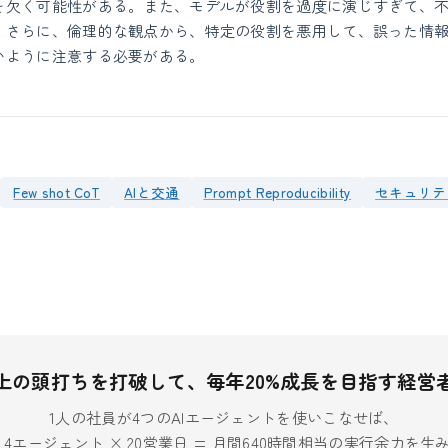
を欠く可能性がある。また、モデルが役割を過度に演じすぎて、
。さらに、倫理的な観点から、特定の役割を悪用して、誤った情
いように注意する必要がある。
Few shot CoT
AIと交通
Prompt Reproducibility
セキュリティ（
上の頭打ちを打破して、毎年20%成長を目指す経営
1人の社員が4つのAIエージェントを使いこなせば、
× 4エージェント × 20営業日 = 月間640時間相当の実行余力を