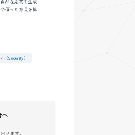
不自然な応答を生成
報や偏った意見を拡
Security）
者へ
生み出せます。