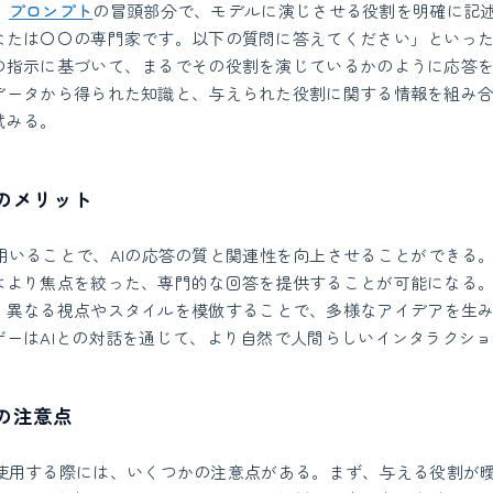
、
プロンプト
の冒頭部分で、モデルに演じさせる役割を明確に記
なたは〇〇の専門家です。以下の質問に答えてください」といっ
の指示に基づいて、まるでその役割を演じているかのように応答
データから得られた知識と、与えられた役割に関する情報を組み
試みる。
ingのメリット
tingを用いることで、AIの応答の質と関連性を向上させることができ
はより焦点を絞った、専門的な回答を提供することが可能になる
、異なる視点やスタイルを模倣することで、多様なアイデアを生
ザーはAIとの対話を通じて、より自然で人間らしいインタラクシ
ingの注意点
ptingを使用する際には、いくつかの注意点がある。まず、与える役割