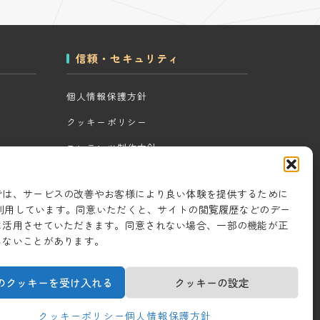
信頼・セキュリティ
個人情報保護方針
クッキーポリシー
コンテンツ制作方針
ツール
研究・開発方針
では、サービスの改善やお客様により良い体験を提供するために
セキュリティ対策
eを利用しています。同意いただくと、サイトの閲覧履歴などのデー
に活用させていただきます。同意されない場合、一部の機能が正
情報セキュリティ基本方針
しないことがあります。
のクッキーを受け入れる
クッキーの設定
クッキーポリシー
個人情報保護方針