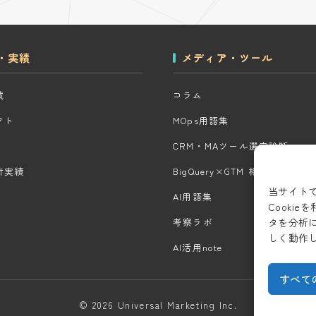
・実績
メディア・ツール
域
コラム
クト
MOps用語集
CRM・MAツール選定診断
計実績
BigQuery×GTM 相場見積もり
当サイト
AI用語集
Cooki
タを分析
考察ラボ
しく動作
AI活用note
すべて
© 2026 Universal Marketing Inc.