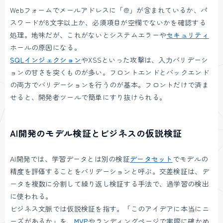
Webフォームでメールアドレスに「@」が含まれているか、パ
スワードが8文字以上か、必須項目が空欄でないかを確認する
処理。地味だが、これがないとシステムエラーや
セキュリティ
ホールの原因になる。
SQLインジェクション
やXSSといった攻撃は、入力バリデーシ
ョンの甘さを突くものが多い。フロントエンドとバックエンド
の両方でバリデーションを行うのが基本。フロントだけで済ま
せると、開発者ツールで簡単にすり抜けられる。
AI開発のモデル検証とビジネスの仮説検証
AI開発では、学習データとは別の検証
データセット
でモデルの
精度を評価することをバリデーションと呼ぶ。交差検証は、デ
ータを複数に分割して繰り返し検証する手法で、過学習の検出
に使われる。
ビジネス文脈では仮説検証を指す。「このアイデアに本当にニ
ーズがあるか」を、
MVP
やランディングページで実際に確かめ