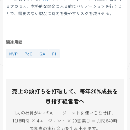
るプロセス。本格的な開発に入る前にバリデーションを行うこ
とで、需要のない製品に時間を費やすリスクを減らせる。
関連用語
MVP
PoC
QA
F1
売上の頭打ちを打破して、毎年20%成長を
目指す経営者へ
1人の社員が4つのAIエージェントを使いこなせば、
1日8時間 × 4エージェント × 20営業日 = 月間640時
間相当の実行余力を生み出せます。