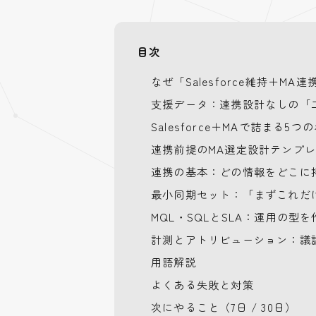
目次
なぜ「Salesforce維持＋M
支援データ：連携設計なしの「
Salesforce＋MAで詰まる5
連携前提のMA選定設計テンプ
連携の基本：どの情報をどこに
最小同期セット：「まずこれだ
MQL・SQLとSLA：運用の型を
計測とアトリビューション：議
用語解説
よくある失敗と対策
次にやること（7日 / 30日）