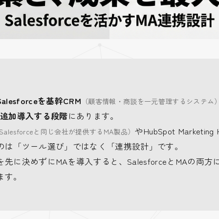
Salesforceを基幹CRM
（顧客情報・商談を一元管理するシステム
を追加導入する段階
にあります。
やHubSpot Marke
：Salesforceと同じ会社が提供するMA製品）
のは「ツール選び」ではなく「連携設計」です。
に決めずにMAを導入すると、SalesforceとMAの両
ます。