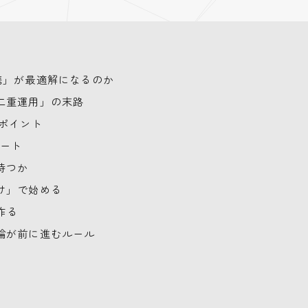
A連携」が最適解になるのか
二重運用」の末路
つのポイント
レート
持つか
け」で始める
作る
論が前に進むルール