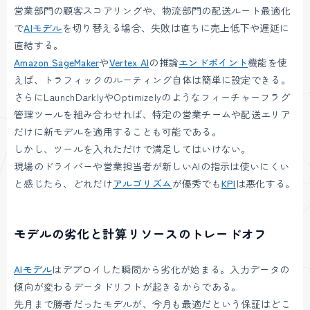
営業部門の顧客スコアリングや、物流部門の配送ルート最適化
で
AIモデル
を切り替える場合、失敗は直ちに売上低下や遅延に
直結する。
Amazon SageMaker
や
Vertex AI
の推論
エンドポイント
機能を使
えば、トラフィックのルーティング自体は簡単に設定できる。
さらにLaunchDarklyやOptimizelyのようなフィーチャーフラグ
管理ツールを組み合わせれば、特定の営業チームや配送エリア
だけに新モデルを適用することも可能である。
しかし、ツールを入れただけで満足してはいけない。
現場のドライバーや営業担当者が新しいAIの指示は使いにくい
と感じたら、どれだけ
アルゴリズム
が優秀でも
KPI
は悪化する。
モデルの劣化と計算リソースのトレードオフ
AIモデル
はデプロイした瞬間から劣化が始まる。入力データの
傾向が変わるデータドリフトが起きるからである。
先月まで勝者だったモデルが、今月も最適だという保証はどこ