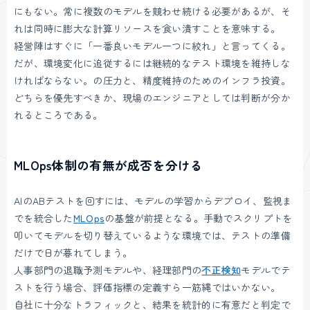
にもない。常に複数のモデルを競わせ続ける必要があるが、そ
れは同時に膨大な計算リソースを食い潰すことを意味する。
経営陣はすぐに「一番良いモデル一つに絞れ」と言ってくる。
だが、環境変化に追従するには継続的なテスト環境を維持しな
ければならない。の圧力と、精度維持のためのインフラ投資。
どちらを優先すべきか、現場のエンジニアとしては判断が分か
れるところである。
MLOps体制の有無が成否を分ける
AIのABテストを回すには、モデルの学習からデプロイ、監視ま
でを統合した
MLOps
の基盤が前提となる。手動でスクリプトを
叩いてモデルを切り替えているような環境では、テストの準備
だけで日が暮れてしまう。
人事部門の退職予測モデルや、経理部門の
不正検知
モデルでテ
ストを行う場合、評価指標の定義すら一筋縄ではいかない。
自社に十分なトラフィックと、結果を統計的に有意だと判定で