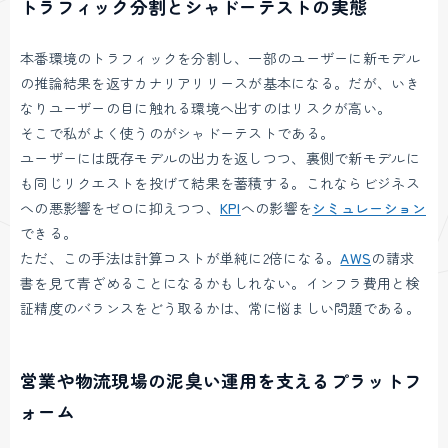
トラフィック分割とシャドーテストの実態
本番環境のトラフィックを分割し、一部のユーザーに新モデル
の推論結果を返すカナリアリリースが基本になる。だが、いき
なりユーザーの目に触れる環境へ出すのはリスクが高い。
そこで私がよく使うのがシャドーテストである。
ユーザーには既存モデルの出力を返しつつ、裏側で新モデルに
も同じリクエストを投げて結果を蓄積する。これならビジネス
への悪影響をゼロに抑えつつ、
KPI
への影響を
シミュレーション
できる。
ただ、この手法は計算コストが単純に2倍になる。
AWS
の請求
書を見て青ざめることになるかもしれない。インフラ費用と検
証精度のバランスをどう取るかは、常に悩ましい問題である。
営業や物流現場の泥臭い運用を支えるプラットフ
ォーム