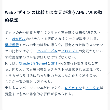
Webデザインの比較とは次元が違うAIモデルの動
的検証
ボタンの色や配置を変えてクリック率を競う従来のABテスト
と、
AIモデル
のABテストを混同されるケースが散見される。
機械学習
モデルの出力は常に揺らぐ。固定された静的コンテン
ツの比較ではなく、
アルゴリズム
や
プロンプト
の変更がもたら
す推論結果のブレを評価しなければならない。
例えば、
Claude 3.5 Sonnet
と
GPT
-4oを並行稼働させたとす
る。同じ入力でも毎回異なるテキストが生成される環境下で、
どちらがより目的に沿った出力を返したかをどう測るのか。
ここが一番の落とし穴である。
単なるコンバージョン率だけでなく、
レイテンシ
や
トークン
消
費量まで含めた総合的な評価が求められる。