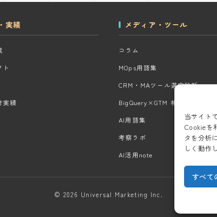
・実績
メディア・ツール
域
コラム
クト
MOps用語集
CRM・MAツール選定診断
計実績
BigQuery×GTM 相場見積もり
当サイト
AI用語集
Cooki
タを分析
考察ラボ
しく動作
AI活用note
すべて
© 2026 Universal Marketing Inc.