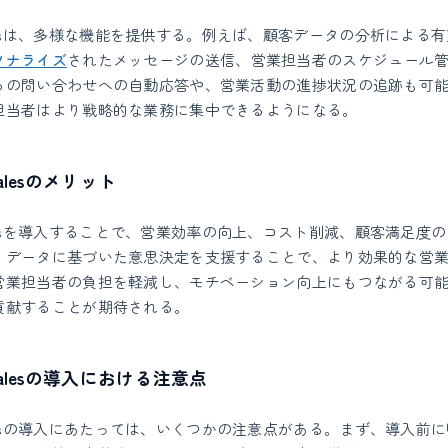
for Salesは、多様な機能を提供する。例えば、顧客データの分析によ
ソナライズ
されたメッセージの送信、営業担当者のスケジュール
らの問い合わせへの自動応答や、営業活動の進捗状況の追跡も可
担当者はより戦略的な業務に集中できるようになる。
r Salesのメリット
for Salesを導入することで、営業効率の向上、コスト削減、顧客満足
。データに基づいた意思決定を支援することで、より効果的な営
営業担当者の負担を軽減し、モチベーション向上にもつながる可
貢献することが期待される。
or Salesの導入における注意点
for Salesの導入にあたっては、いくつかの注意点がある。まず、導入