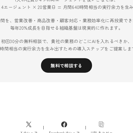
× 4エージェント × 20営業日 = 月間640時間相当の実行余力を
時間を、営業改善・商品改善・顧客対応・業務効率化に再投資でき
毎年20%成長を目指せる組織基盤は現実的に作れます。
初回30分の無料相談で、貴社の業務のどこにAIを入れるべきか、
40時間相当の実行余力を生み出すための導入ステップをご提案しま
無料で相談する
Xでシェア
Facebookでシェア
URLをコピー