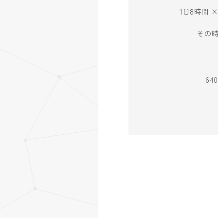
1日8時間 
その
6