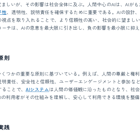
覚ましいが、その影響は社会全体に及ぶ。人間中心のAIは、AIが
平性
、透明性、説明責任を確保するために重要である。AIの設計
の視点を取り入れることで、より信頼性の高い、社会的に望まし
ローチは、AIの恩恵を最大限に引き出し、負の影響を最小限に抑
原則
、いくつかの重要な原則に基づいている。例えば、人間の尊厳と権
説明責任、安全性と信頼性、ユーザーエンゲージメントと参加な
することで、
AIシステム
は人間の価値観に沿ったものとなり、社会
AIの利用者がその仕組みを理解し、安心して利用できる環境を整
実践