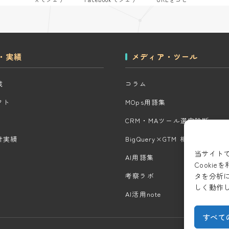
・実績
メディア・ツール
域
コラム
クト
MOps用語集
CRM・MAツール選定診断
計実績
BigQuery×GTM 相場見積もり
当サイト
AI用語集
Cooki
タを分析
考察ラボ
しく動作
AI活用note
すべて