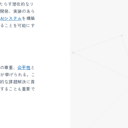
もたらす潜在的なリ
、開発、実装のあら
い
AIシステム
を構築
えることを可能にす
利の尊重、
公平性
と
どが挙げられる。こ
的な課題解決に貢
備することも重要で