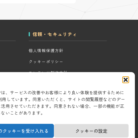
信頼・セキュリティ
個人情報保護方針
クッキーポリシー
コンテンツ制作方針
ツール
研究・開発方針
では、サービスの改善やお客様により良い体験を提供するために
セキュリティ対策
eを利用しています。同意いただくと、サイトの閲覧履歴などのデー
に活用させていただきます。同意されない場合、一部の機能が正
情報セキュリティ基本方針
しないことがあります。
のクッキーを受け入れる
クッキーの設定