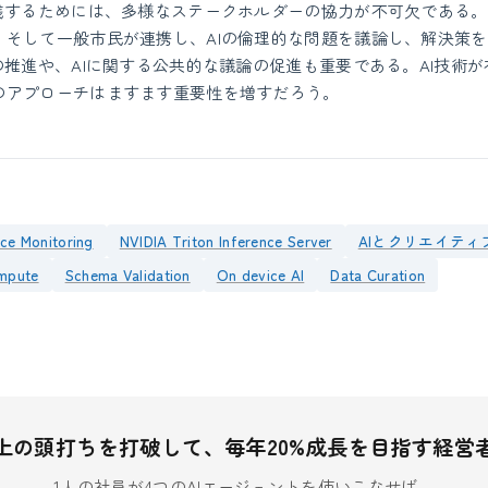
実践するためには、多様なステークホルダーの協力が不可欠である
、そして一般市民が連携し、AIの倫理的な問題を議論し、解決策
の推進や、AIに関する公共的な議論の促進も重要である。AI技術
のアプローチはますます重要性を増すだろう。
ce Monitoring
NVIDIA Triton Inference Server
AIとクリエイティ
ompute
Schema Validation
On device AI
Data Curation
上の頭打ちを打破して、毎年20%成長を目指す経営
1人の社員が4つのAIエージェントを使いこなせば、