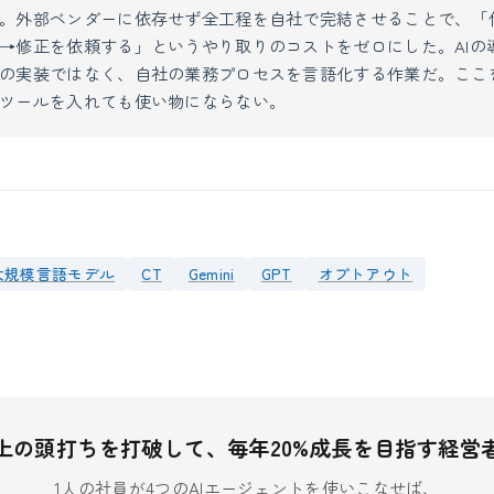
。外部ベンダーに依存せず全工程を自社で完結させることで、「
→修正を依頼する」というやり取りのコストをゼロにした。AIの
の実装ではなく、自社の業務プロセスを言語化する作業だ。ここ
ツールを入れても使い物にならない。
大規模言語モデル
CT
Gemini
GPT
オプトアウト
上の頭打ちを打破して、毎年20%成長を目指す経営
1人の社員が4つのAIエージェントを使いこなせば、