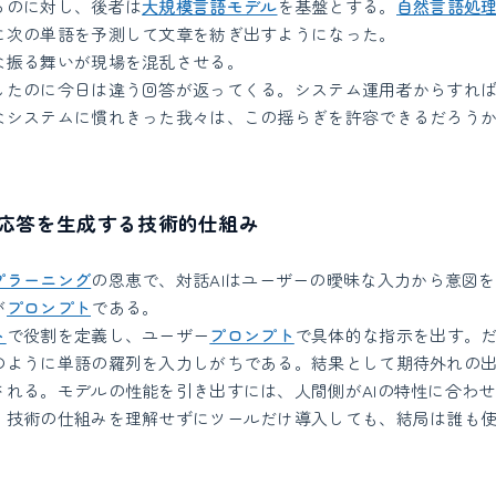
るのに対し、後者は
大規模言語モデル
を基盤とする。
自然言語処
に次の単語を予測して文章を紡ぎ出すようになった。
な振る舞いが現場を混乱させる。
したのに今日は違う回答が返ってくる。システム運用者からすれ
なシステムに慣れきった我々は、この揺らぎを許容できるだろう
応答を生成する技術的仕組み
プラーニング
の恩恵で、対話AIはユーザーの曖昧な入力から意図
が
プロンプト
である。
ト
で役割を定義し、ユーザー
プロンプト
で具体的な指示を出す。
のように単語の羅列を入力しがちである。結果として期待外れの
される。モデルの性能を引き出すには、人間側がAIの特性に合わ
。技術の仕組みを理解せずにツールだけ導入しても、結局は誰も