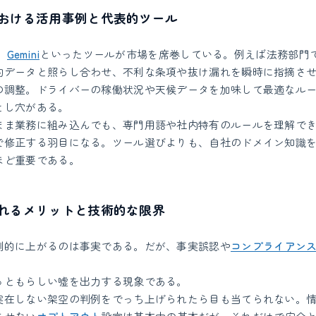
おける活用事例と代表的ツール
、
Gemini
といったツールが市場を席巻している。例えば法務部門
約データと照らし合わせ、不利な条項や抜け漏れを瞬時に指摘さ
の調整。ドライバーの稼働状況や天候データを加味して最適なル
とし穴がある。
まま業務に組み込んでも、専門用語や社内特有のルールを理解で
で修正する羽目になる。ツール選びよりも、自社のドメイン知識
ほど重要である。
れるメリットと技術的な限界
劇的に上がるのは事実である。だが、事実誤認や
コンプライアン
っともらしい嘘を出力する現象である。
実在しない架空の判例をでっち上げられたら目も当てられない。