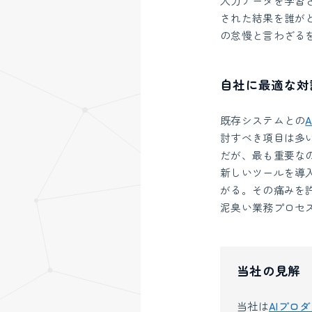
入力データを学習
された結果を誰が
の怠慢と言わざる
自社に最適な対
既存システムとの
A
討すべき項目は多
だが、最も重要な
新しいツールを導
がる。その痛みを
泥臭い業務プロセ
当社の見解
当社は
AIプロ