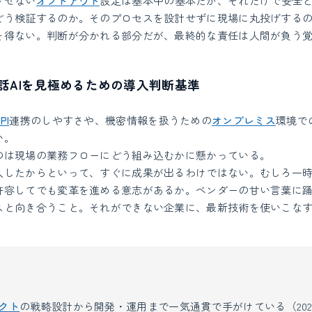
させない
オプトアウト
設定は基本中の基本だが、それだけで安全
どう検証するのか。そのプロセスを設計せずに現場に丸投げする
を得ない。判断が分かれる部分だが、最終的な責任は人間が負う
話AIを見極めるための導入判断基準
PI
連携のしやすさや、機密情報を扱うための
オンプレミス
環境で
い。
のは現場の業務フローにどう組み込むかに懸かっている。
入したからといって、すぐに成果が出るわけではない。むしろ一
許容してでも変革を進める意志があるか。ベンダーの甘い言葉に
スと向き合うこと。それができない企業に、最新技術を使いこな
ダクト
の戦略設計から開発・運用まで一気通貫で手がけている（2026