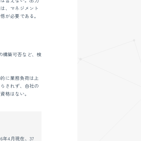
とは言えない。出力
のは、マネジメント
覚悟が必要である。
の構築可否など、検
時的に業務負荷は上
踊らされず、自社の
す資格はない。
年4月現在、37