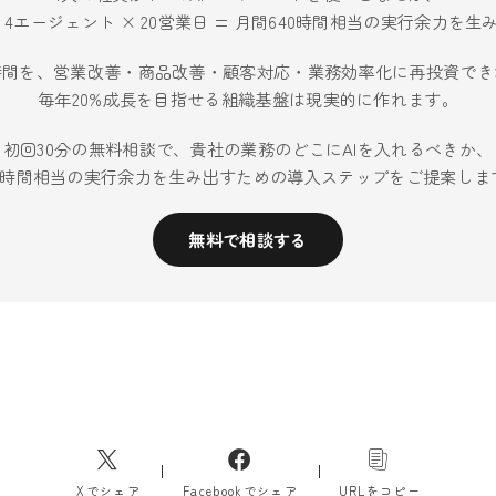
× 4エージェント × 20営業日 = 月間640時間相当の実行余力を
時間を、営業改善・商品改善・顧客対応・業務効率化に再投資でき
毎年20%成長を目指せる組織基盤は現実的に作れます。
初回30分の無料相談で、貴社の業務のどこにAIを入れるべきか、
40時間相当の実行余力を生み出すための導入ステップをご提案しま
無料で相談する
Xでシェア
Facebookでシェア
URLをコピー