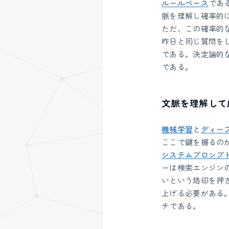
ルールベース
であ
脈を理解し確率的
ただ、この確率的
昨日と同じ質問を
である。決定論的
である。
文脈を理解して
機械学習
と
ディー
ここで鍵を握るの
システムプロンプ
ーは検索エンジン
いという烙印を押
上げる必要がある
チである。