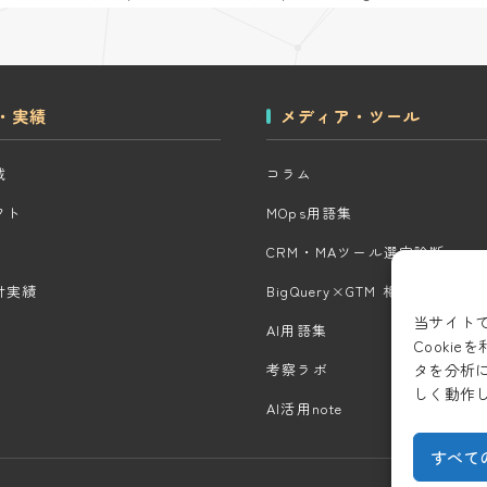
・実績
メディア・ツール
域
コラム
クト
MOps用語集
CRM・MAツール選定診断
計実績
BigQuery×GTM 相場見積もり
当サイト
AI用語集
Cooki
タを分析
考察ラボ
しく動作
AI活用note
すべて