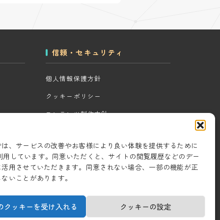
信頼・セキュリティ
個人情報保護方針
クッキーポリシー
コンテンツ制作方針
ツール
研究・開発方針
では、サービスの改善やお客様により良い体験を提供するために
セキュリティ対策
eを利用しています。同意いただくと、サイトの閲覧履歴などのデー
に活用させていただきます。同意されない場合、一部の機能が正
情報セキュリティ基本方針
しないことがあります。
のクッキーを受け入れる
クッキーの設定