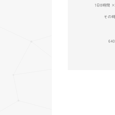
1日8時間 
その
6