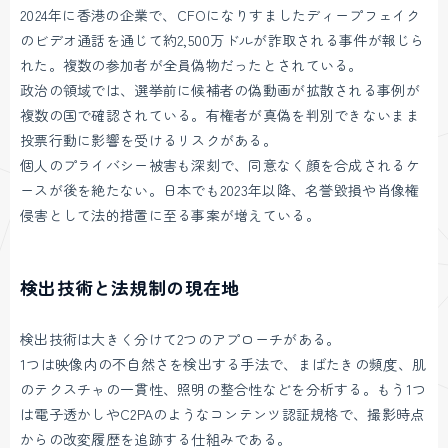
2024年に香港の企業で、CFOになりすましたディープフェイク
のビデオ通話を通じて約2,500万ドルが詐取される事件が報じら
れた。複数の参加者が全員偽物だったとされている。
政治の領域では、選挙前に候補者の偽動画が拡散される事例が
複数の国で確認されている。有権者が真偽を判別できないまま
投票行動に影響を受けるリスクがある。
個人のプライバシー被害も深刻で、同意なく顔を合成されるケ
ースが後を絶たない。日本でも2023年以降、名誉毀損や肖像権
侵害として法的措置に至る事案が増えている。
検出技術と法規制の現在地
検出技術は大きく分けて2つのアプローチがある。
1つは映像内の不自然さを検出する手法で、まばたきの頻度、肌
のテクスチャの一貫性、照明の整合性などを分析する。もう1つ
は電子透かしやC2PAのようなコンテンツ認証規格で、撮影時点
からの改変履歴を追跡する仕組みである。