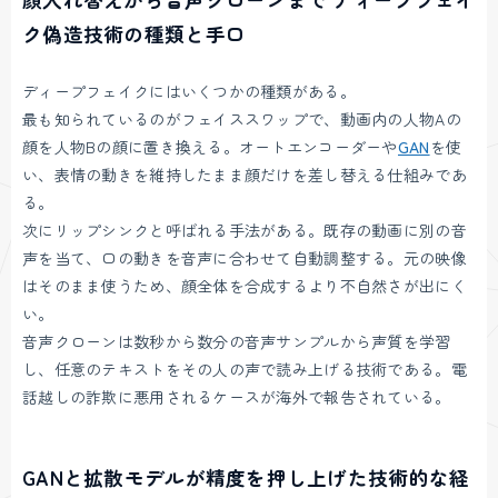
ク偽造技術の種類と手口
ディープフェイクにはいくつかの種類がある。
最も知られているのがフェイススワップで、動画内の人物Aの
顔を人物Bの顔に置き換える。オートエンコーダーや
GAN
を使
い、表情の動きを維持したまま顔だけを差し替える仕組みであ
る。
次にリップシンクと呼ばれる手法がある。既存の動画に別の音
声を当て、口の動きを音声に合わせて自動調整する。元の映像
はそのまま使うため、顔全体を合成するより不自然さが出にく
い。
音声クローンは数秒から数分の音声サンプルから声質を学習
し、任意のテキストをその人の声で読み上げる技術である。電
話越しの詐欺に悪用されるケースが海外で報告されている。
GANと拡散モデルが精度を押し上げた技術的な経