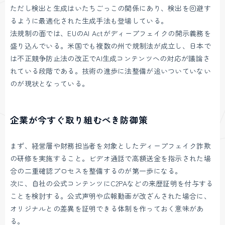
ただし検出と生成はいたちごっこの関係にあり、検出を回避す
るように最適化された生成手法も登場している。
法規制の面では、EUのAI Actがディープフェイクの開示義務を
盛り込んでいる。米国でも複数の州で規制法が成立し、日本で
は不正競争防止法の改正でAI生成コンテンツへの対応が議論さ
れている段階である。技術の進歩に法整備が追いついていない
のが現状となっている。
企業が今すぐ取り組むべき防御策
まず、経営層や財務担当者を対象としたディープフェイク詐欺
の研修を実施すること。ビデオ通話で高額送金を指示された場
合の二重確認プロセスを整備するのが第一歩になる。
次に、自社の公式コンテンツにC2PAなどの来歴証明を付与する
ことを検討する。公式声明や広報動画が改ざんされた場合に、
オリジナルとの差異を証明できる体制を作っておく意味があ
る。