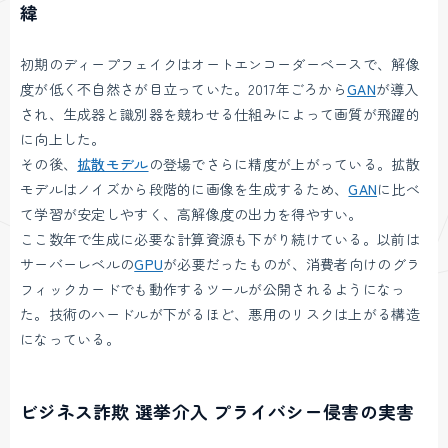
緯
初期のディープフェイクはオートエンコーダーベースで、解像
度が低く不自然さが目立っていた。2017年ごろから
GAN
が導入
され、生成器と識別器を競わせる仕組みによって画質が飛躍的
に向上した。
その後、
拡散モデル
の登場でさらに精度が上がっている。拡散
モデルはノイズから段階的に画像を生成するため、
GAN
に比べ
て学習が安定しやすく、高解像度の出力を得やすい。
ここ数年で生成に必要な計算資源も下がり続けている。以前は
サーバーレベルの
GPU
が必要だったものが、消費者向けのグラ
フィックカードでも動作するツールが公開されるようになっ
た。技術のハードルが下がるほど、悪用のリスクは上がる構造
になっている。
ビジネス詐欺 選挙介入 プライバシー侵害の実害