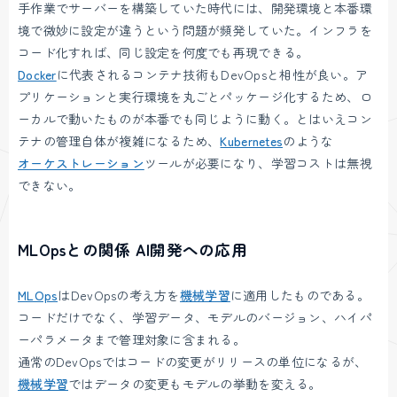
手作業でサーバーを構築していた時代には、開発環境と本番環
境で微妙に設定が違うという問題が頻発していた。インフラを
コード化すれば、同じ設定を何度でも再現できる。
Docker
に代表されるコンテナ技術もDevOpsと相性が良い。ア
プリケーションと実行環境を丸ごとパッケージ化するため、ロ
ーカルで動いたものが本番でも同じように動く。とはいえコン
テナの管理自体が複雑になるため、
Kubernetes
のような
オーケストレーション
ツールが必要になり、学習コストは無視
できない。
MLOpsとの関係 AI開発への応用
MLOps
はDevOpsの考え方を
機械学習
に適用したものである。
コードだけでなく、学習データ、モデルのバージョン、ハイパ
ーパラメータまで管理対象に含まれる。
通常のDevOpsではコードの変更がリリースの単位になるが、
機械学習
ではデータの変更もモデルの挙動を変える。