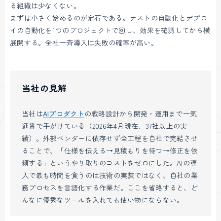
る組織は少なくない。
まずは小さく始めるのが定石である。テストの自動化とデプロ
イの自動化を1つのプロジェクトで回し、効果を確認してから横
展開する。全社一斉導入は失敗の確率が高い。
当社の見解
当社は
AIプロダクト
の戦略設計から開発・運用まで一気
通貫で手がけている（2026年4月現在、37社以上の実
績）。外部ベンダーに依存せず全工程を自社で完結させ
ることで、「仕様を伝える→見積もりを待つ→修正を依
頼する」というやり取りのコストをゼロにした。AIの導
入で最も時間を食うのは技術の実装ではなく、自社の業
務プロセスを言語化する作業だ。ここを省略すると、ど
んなに優秀なツールを入れても使い物にならない。