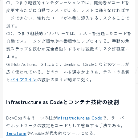
CI、つまり継続的インテグレーションでは、開発者がコードを
変更するたびに自動でテストが走る。テストに通らなければマ
ージできない。壊れたコードが本番に混入するリスクをここで
潰す。
CD、つまり継続的デリバリーでは、テストを通過したコードを
自動でステージング環境や本番環境にデプロイする。手動の承
認ステップを挟むか完全自動にするかは組織のリスク許容度に
よる。
GitHub Actions、GitLab CI、Jenkins、CircleCIなどのツールが
広く使われている。どのツールを選ぶかよりも、テストの品質
と
パイプライン
の設計のほうが結果に効く。
Infrastructure as Codeとコンテナ技術の役割
DevOpsのもう一つの柱が
Infrastructure as Code
で、サーバー
やネットワークの設定をコードとして管理する手法である。
Terraform
やAnsibleが代表的なツールになる。