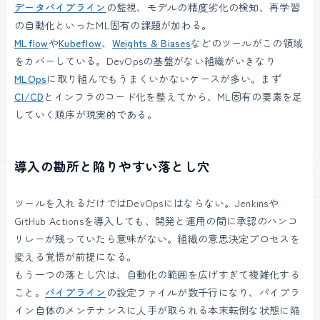
データパイプライン
の監視、モデルの精度劣化の検知、再学習
の自動化といったML固有の課題が加わる。
MLflow
や
Kubeflow
、
Weights & Biases
などのツールがこの領域
をカバーしている。DevOpsの基盤がない組織がいきなり
MLOps
に取り組んでもうまくいかないケースが多い。まず
CI/CD
とインフラのコード化を整えてから、ML固有の要素を足
していく順序が現実的である。
導入の勘所と陥りやすい落とし穴
ツールを入れるだけではDevOpsにはならない。Jenkinsや
GitHub Actionsを導入しても、開発と運用の間に承認のハンコ
リレーが残っていたら意味がない。組織の意思決定プロセスを
変える覚悟が前提になる。
もう一つの落とし穴は、自動化の範囲を広げすぎて複雑化する
こと。
パイプライン
の設定ファイルが数千行になり、パイプラ
イン自体のメンテナンスに人手が取られる本末転倒な状態に陥