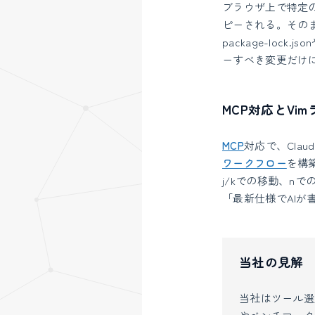
ブラウザ上で特定
ピーされる。そのま
package-lo
ーすべき変更だけ
MCP対応とVi
MCP
対応で、Cla
ワークフロー
を構
j/kでの移動、n
「最新仕様でAIが書
当社の見解
当社はツール選