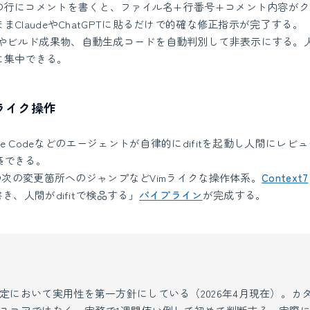
の行にコメントを書くと、ファイル名+行番号+コメント内容がク
まClaudeやChatGPTに貼るだけで的確な修正指示が完了する。
ck.jsonやビルド成果物、自動生成コードを自動判別して非表示にする
に集中できる。
mライク操作
ude Codeなどのエージェントが自律的にdifitを起動し人間にレビ
築できる。
での次の変更箇所へのジャンプなどVimライクな操作体系。
Context7
き、人間がdifitで検品する」
パイプライン
が完成する。
定において実用性を第一方針にしている（2026年4月現在）。カ