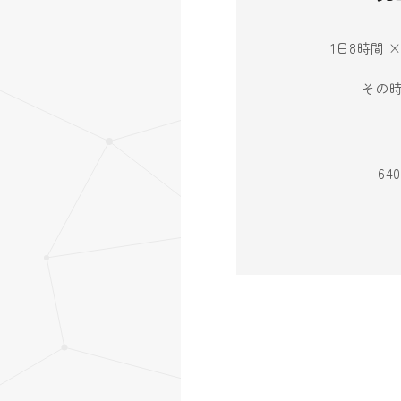
1日8時間 
その
6