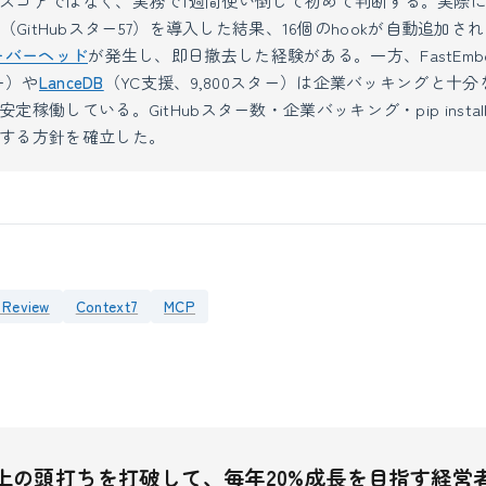
スコアではなく、実務で1週間使い倒して初めて判断する。実際に2
ory（GitHubスター57）を導入した結果、16個のhookが自動追加
ーバーヘッド
が発生し、即日撤去した経験がある。一方、FastEmb
ー）や
LanceDB
（YC支援、9,800スター）は企業バッキングと十
定稼働している。GitHubスター数・企業バッキング・pip insta
する方針を確立した。
 Review
Context7
MCP
上の頭打ちを打破して、毎年20%成長を目指す経営