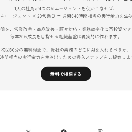
1人の社員が4つのAIエージェントを使いこなせば、
× 4エージェント × 20営業日 = 月間640時間相当の実行余力を
時間を、営業改善・商品改善・顧客対応・業務効率化に再投資でき
毎年20%成長を目指せる組織基盤は現実的に作れます。
初回30分の無料相談で、貴社の業務のどこにAIを入れるべきか、
40時間相当の実行余力を生み出すための導入ステップをご提案しま
無料で相談する