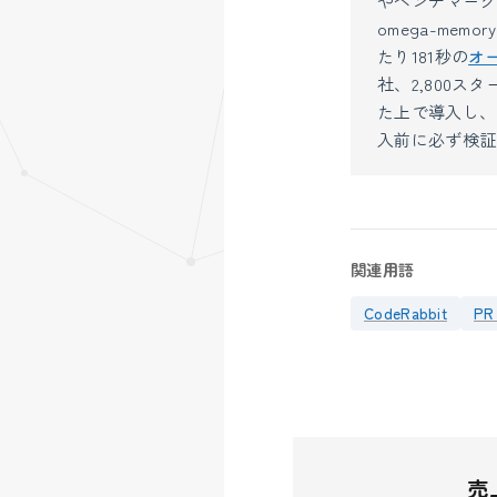
やベンチマーク
omega-mem
たり181秒の
オ
社、2,800スタ
た上で導入し、安
入前に必ず検証
関連用語
CodeRabbit
PR
売