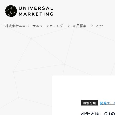
株式会社ユニバーサルマーケティング
AI用語集
difit
開発ツー
概念分類
difitとは、G