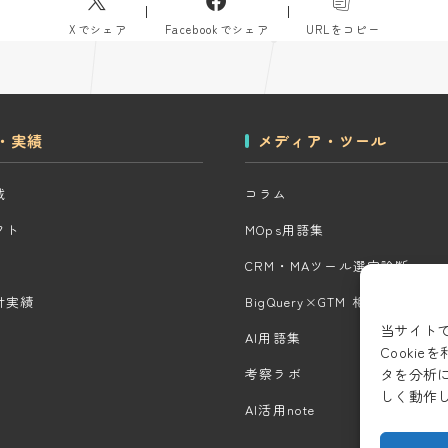
Xでシェア
Facebookでシェア
URLをコピー
・実績
メディア・ツール
域
コラム
クト
MOps用語集
CRM・MAツール選定診断
計実績
BigQuery×GTM 相場見積もり
当サイト
AI用語集
Cooki
タを分析
考察ラボ
しく動作
AI活用note