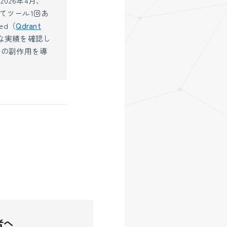
026年4月、
されてツール1回あ
ed（
Qdrant
分な実績を確認し
llの副作用を導
者へ