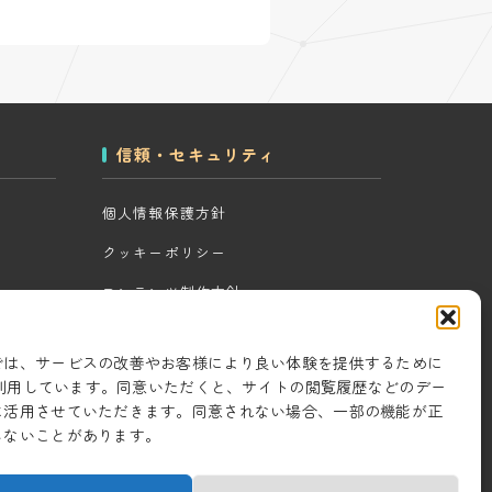
信頼・セキュリティ
個人情報保護方針
クッキーポリシー
コンテンツ制作方針
ツール
研究・開発方針
では、サービスの改善やお客様により良い体験を提供するために
セキュリティ対策
eを利用しています。同意いただくと、サイトの閲覧履歴などのデー
に活用させていただきます。同意されない場合、一部の機能が正
情報セキュリティ基本方針
しないことがあります。