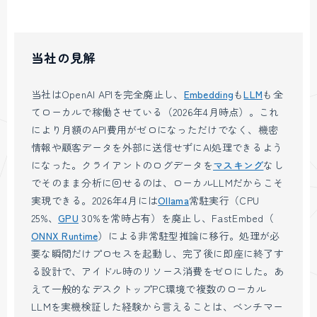
当社の見解
当社はOpenAI APIを完全廃止し、
Embedding
も
LLM
も全
てローカルで稼働させている（2026年4月時点）。これ
により月額のAPI費用がゼロになっただけでなく、機密
情報や顧客データを外部に送信せずにAI処理できるよう
になった。クライアントのログデータを
マスキング
なし
でそのまま分析に回せるのは、ローカルLLMだからこそ
実現できる。2026年4月には
Ollama
常駐実行（CPU
25%、
GPU
30%を常時占有）を廃止し、FastEmbed（
ONNX Runtime
）による非常駐型推論に移行。処理が必
要な瞬間だけプロセスを起動し、完了後に即座に終了す
る設計で、アイドル時のリソース消費をゼロにした。あ
えて一般的なデスクトップPC環境で複数のローカル
LLMを実機検証した経験から言えることは、ベンチマー