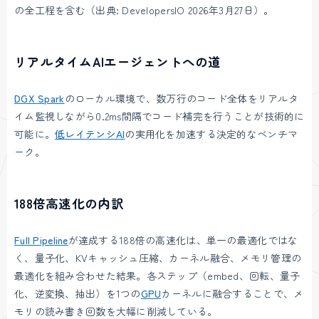
の全工程を含む（出典: DevelopersIO 2026年3月27日）。
リアルタイムAIエージェントへの道
DGX Spark
のローカル環境で、数万行のコード全体をリアルタ
イム監視しながら0.2ms間隔でコード補完を行うことが技術的に
可能に。
低レイテンシAI
の実用化を加速する決定的なベンチマ
ーク。
188倍高速化の内訳
Full Pipeline
が達成する188倍の高速化は、単一の最適化ではな
く、量子化、KVキャッシュ圧縮、カーネル融合、メモリ管理の
最適化を組み合わせた結果。各ステップ（embed、回転、量子
化、逆変換、抽出）を1つの
GPU
カーネルに融合することで、メ
モリの読み書き回数を大幅に削減している。