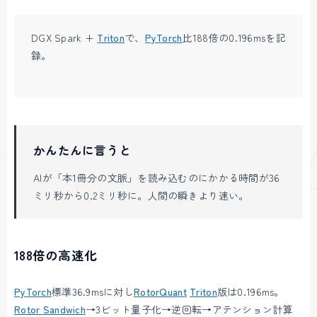
DGX Spark +
Triton
で、
PyTorch
比188倍の0.196msを記
録。
かんたんに言うと
AIが「本1冊分の文脈」を読み込むのにかかる時間が36
ミリ秒から0.2ミリ秒に。人間の瞬きより速い。
188倍の高速化
PyTorch
標準36.9msに対し
RotorQuant
Triton
版は0.196ms。
Rotor Sandwich
→3ビット量子化→逆回転→アテンション計算