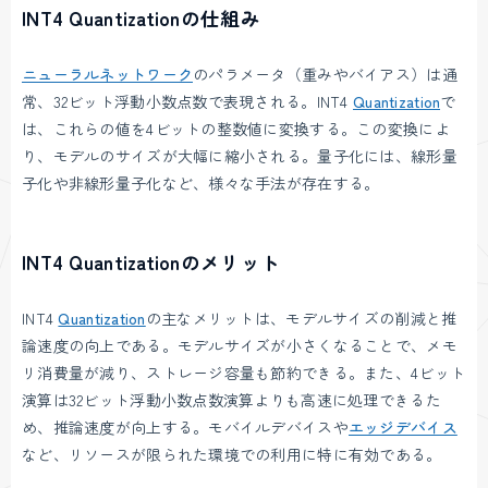
INT4 Quantizationの仕組み
ニューラルネットワーク
のパラメータ（重みやバイアス）は通
常、32ビット浮動小数点数で表現される。INT4
Quantization
で
は、これらの値を4ビットの整数値に変換する。この変換によ
り、モデルのサイズが大幅に縮小される。量子化には、線形量
子化や非線形量子化など、様々な手法が存在する。
INT4 Quantizationのメリット
INT4
Quantization
の主なメリットは、モデルサイズの削減と推
論速度の向上である。モデルサイズが小さくなることで、メモ
リ消費量が減り、ストレージ容量も節約できる。また、4ビット
演算は32ビット浮動小数点数演算よりも高速に処理できるた
め、推論速度が向上する。モバイルデバイスや
エッジデバイス
など、リソースが限られた環境での利用に特に有効である。