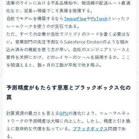
造業のラインにおける不良品検知や、物流網の配送ルート最適
化など、泥臭い現場でこそ真価を発揮する。
自前でモデルを構築するなら
TensorFlow
や
PyTorch
といったフ
レームワークを使うのが定石である。
ただ、すべての企業が自社でゴリゴリのコードを書く必要はな
い。営業部門の失注予測ならSalesforce Einsteinのような組み
込み済みの機能を使う方が早い。自社のエンジニアリソースと
要件を天秤にかけ、どのレイヤーのツールを採用するか。ここ
を間違えると、数ヶ月の工数が平気で吹き飛ぶ。
予測精度がもたらす恩恵とブラックボックス化の
罠
計算資源の暴力とも言える
GPU
の進化により、ニューラルネッ
トワークの予測精度は大幅に向上した。しかし、精度と引き換
えに致命的な代償を払っている。
ブラックボックス
問題であ
る。