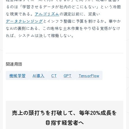
るのは「学習させるデータが社内のどこにもない」という冷酷
な現実である。
アルゴリズム
の選定以前に、泥臭い
データクレンジング
とインフラ整備に予算を割けるか。華やか
なAIの裏側にある、この地味な土木作業をやり切る覚悟がなけ
れば、システムは決して稼働しない。
関連用語
機械学習
AI導入
CT
GPT
TensorFlow
売上の頭打ちを打破して、毎年20%成長を
目指す経営者へ