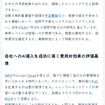
なぜその予測結果が出たのか、開発したエンジニアでさえ説明
できない。
法務の契約書審査や経理の
不正検知
など、根拠の提示が求めら
れる業務において、説明不可能なシステムはリスクでしかな
い。近年は
XAI
と呼ばれる説明可能なAIの研究も進んでいるが、
実用レベルには程遠いのが現実である。精度を優先するか、説
明責任を優先するか。業務特性によって判断が分かれる。
自社へのAI導入を成功に導く費用対効果の評価基
準
AWS
やGoogle
Cloud
を使えば、誰でも簡単に強力な計算環境を
手に入れられる時代になった。だからといって、無計画に
PoC
を乱発するのは愚の骨頂である。ニューラルネットワークの学
習には大量の良質なデータと、高額なクラウド代がかかる。
ROI
をどう見積もるか。
経営陣はすぐに「AIで何ができるか」と問うが、現場が直面す