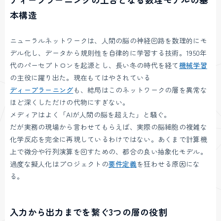
本構造
ニューラルネットワークは、人間の脳の神経回路を数理的にモ
デル化し、データから規則性を自律的に学習する技術。1950年
代のパーセプトロンを起源とし、長い冬の時代を経て
機械学習
の主役に躍り出た。現在もてはやされている
ディープラーニング
も、結局はこのネットワークの層を異常な
ほど深くしただけの代物にすぎない。
メディアはよく「AIが人間の脳を超えた」と騒ぐ。
だが実務の現場から言わせてもらえば、実際の脳細胞の複雑な
化学反応を完全に再現しているわけではない。あくまで計算機
上で微分や行列演算を回すための、都合の良い抽象化モデル。
過度な擬人化はプロジェクトの
要件定義
を狂わせる原因にな
る。
入力から出力までを繋ぐ3つの層の役割