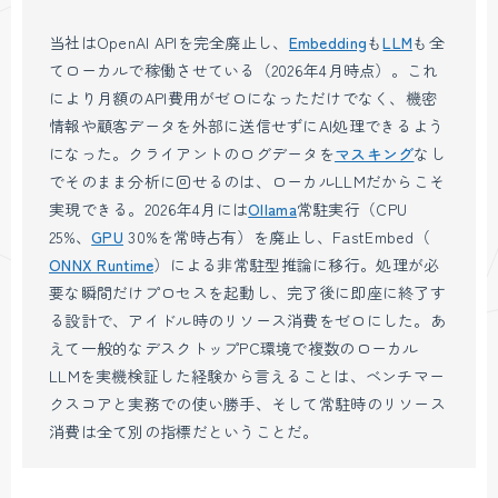
当社はOpenAI APIを完全廃止し、
Embedding
も
LLM
も全
てローカルで稼働させている（2026年4月時点）。これ
により月額のAPI費用がゼロになっただけでなく、機密
情報や顧客データを外部に送信せずにAI処理できるよう
になった。クライアントのログデータを
マスキング
なし
でそのまま分析に回せるのは、ローカルLLMだからこそ
実現できる。2026年4月には
Ollama
常駐実行（CPU
25%、
GPU
30%を常時占有）を廃止し、FastEmbed（
ONNX Runtime
）による非常駐型推論に移行。処理が必
要な瞬間だけプロセスを起動し、完了後に即座に終了す
る設計で、アイドル時のリソース消費をゼロにした。あ
えて一般的なデスクトップPC環境で複数のローカル
LLMを実機検証した経験から言えることは、ベンチマー
クスコアと実務での使い勝手、そして常駐時のリソース
消費は全て別の指標だということだ。