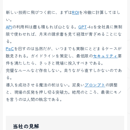
新しい技術に飛びつく前に、まずは
ROI
を冷徹に計算してほし
い。
API
の利用料は塵も積もれば山となる。
GPT
-4oを全社員に無制
限で使わせれば、月末の請求書を見て経理が青ざめることにな
る。
PoC
を回すのは当然だが、いつまでも実験にとどまるケースが
散見される。ガイドラインを策定し、最低限の
セキュリティ
要
件を満たしたら、さっさと現場に投入すべきである。
完璧なルールなど存在しない。走りながら直すしかないのであ
る。
導入を成功させる魔法の杖はない。泥臭い
プロンプト
の調整
と、現場の反発を押し切る突破力。結局のところ、最後にモノ
を言うのは人間の執念である。
当社の見解