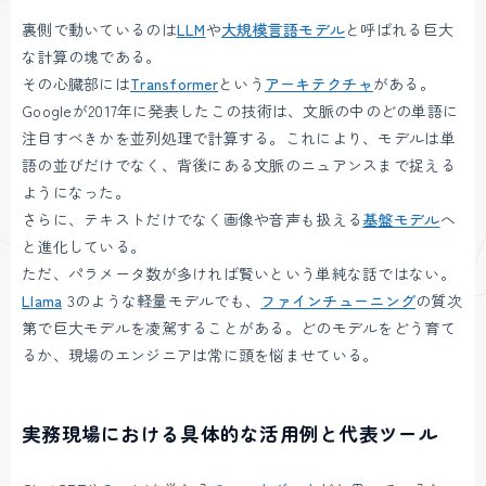
裏側で動いているのは
LLM
や
大規模言語モデル
と呼ばれる巨大
な計算の塊である。
その心臓部には
Transformer
という
アーキテクチャ
がある。
Googleが2017年に発表したこの技術は、文脈の中のどの単語に
注目すべきかを並列処理で計算する。これにより、モデルは単
語の並びだけでなく、背後にある文脈のニュアンスまで捉える
ようになった。
さらに、テキストだけでなく画像や音声も扱える
基盤モデル
へ
と進化している。
ただ、パラメータ数が多ければ賢いという単純な話ではない。
Llama
3のような軽量モデルでも、
ファインチューニング
の質次
第で巨大モデルを凌駕することがある。どのモデルをどう育て
るか、現場のエンジニアは常に頭を悩ませている。
実務現場における具体的な活用例と代表ツール