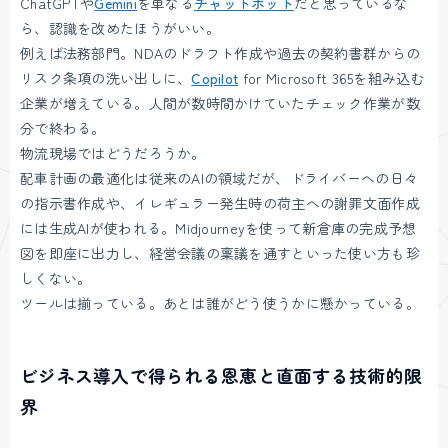
ChatGPTや
Gemini
を単なる
チャットボット
だと思っているな
ら、認識を改めたほうがいい。
例えば法務部門。NDAのドラフト作成や過去の契約書群からの
リスク条項の洗い出しに、
Copilot
for Microsoft 365を組み込む
企業が増えている。人間が数時間かけていたチェック作業が数
分で終わる。
物流現場ではどうだろうか。
配車計画の最適化は従来のAIの領域だが、ドライバーへの日々
の指示書作成や、イレギュラー発生時の荷主への謝罪文面作成
には生成AIが使われる。Midjourneyを使って新倉庫の完成予想
図を即座に出力し、経営会議の稟議を通すといった使い方も珍
しくない。
ツールは揃っている。あとは誰がどう使うかに懸かっている。
ビジネス導入で得られる恩恵と直面する技術的限
界