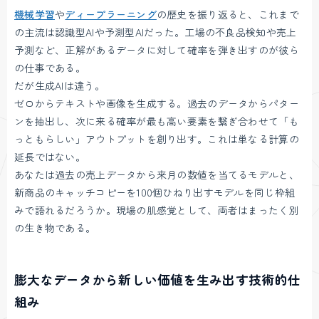
機械学習
や
ディープラーニング
の歴史を振り返ると、これまで
の主流は認識型AIや予測型AIだった。工場の不良品検知や売上
予測など、正解があるデータに対して確率を弾き出すのが彼ら
の仕事である。
だが生成AIは違う。
ゼロからテキストや画像を生成する。過去のデータからパター
ンを抽出し、次に来る確率が最も高い要素を繋ぎ合わせて「も
っともらしい」アウトプットを創り出す。これは単なる計算の
延長ではない。
あなたは過去の売上データから来月の数値を当てるモデルと、
新商品のキャッチコピーを100個ひねり出すモデルを同じ枠組
みで語れるだろうか。現場の肌感覚として、両者はまったく別
の生き物である。
膨大なデータから新しい価値を生み出す技術的仕
組み