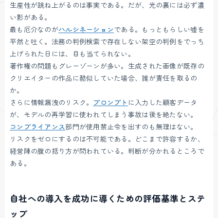
生産性が跳ね上がるのは事実である。だが、光の裏には必ず濃
い影がある。
最も厄介なのが
ハルシネーション
である。もっともらしい嘘を
平然と吐く。法務の判例検索で存在しない架空の判例をでっち
上げられた日には、目も当てられない。
著作権の問題もグレーゾーンが多い。生成された画像が既存の
クリエイターの作品に酷似していた場合、誰が責任を取るの
か。
さらに情報漏洩のリスク。
プロンプト
に入力した顧客データ
が、モデルの再学習に使われてしまう事故は後を絶たない。
コンプライアンス
部門が使用禁止令を出すのも無理はない。
リスクをゼロにするのは不可能である。どこまで許容するか、
経営陣の腹の括り方が問われている。判断が分かれるところで
ある。
自社への導入を成功に導くための評価基準とステ
ップ