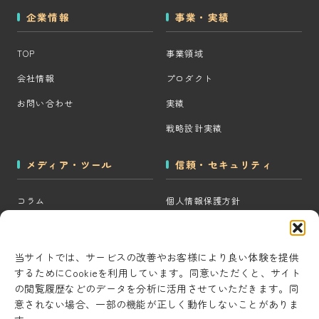
企業情報
事業・実績
TOP
事業領域
会社情報
プロダクト
お問い合わせ
実績
戦略設計実績
メディア・ツール
信頼・セキュリティ
コラム
個人情報保護方針
MOps用語集
クッキーポリシー
CRM・MAツール選定診断
コンテンツ制作方針
当サイトでは、サービスの改善やお客様により良い体験を提供
するためにCookieを利用しています。同意いただくと、サイト
BigQuery×GTM 相場見積もり
研究・開発方針
の閲覧履歴などのデータを分析に活用させていただきます。同
ツール
セキュリティ対策
意されない場合、一部の機能が正しく動作しないことがありま
AI用語集