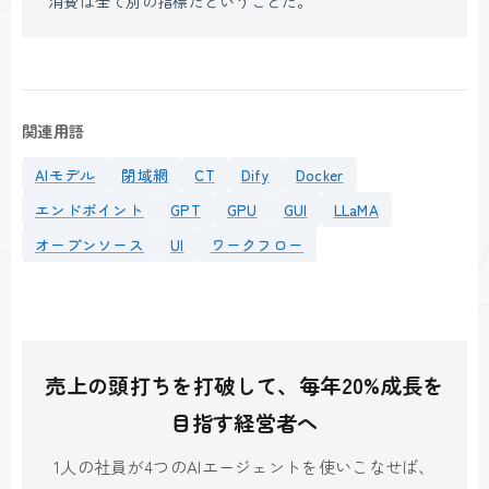
消費は全て別の指標だということだ。
関連用語
AIモデル
閉域網
CT
Dify
Docker
エンドポイント
GPT
GPU
GUI
LLaMA
オープンソース
UI
ワークフロー
売上の頭打ちを打破して、毎年20%成長を
目指す経営者へ
1人の社員が4つのAIエージェントを使いこなせば、