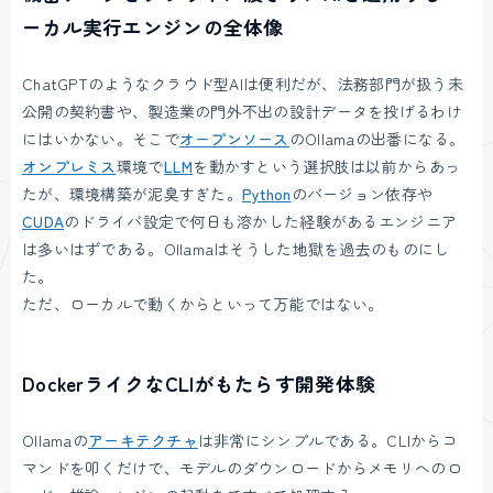
ーカル実行エンジンの全体像
ChatGPTのようなクラウド型AIは便利だが、法務部門が扱う未
公開の契約書や、製造業の門外不出の設計データを投げるわけ
にはいかない。そこで
オープンソース
のOllamaの出番になる。
オンプレミス
環境で
LLM
を動かすという選択肢は以前からあっ
たが、環境構築が泥臭すぎた。
Python
のバージョン依存や
CUDA
のドライバ設定で何日も溶かした経験があるエンジニア
は多いはずである。Ollamaはそうした地獄を過去のものにし
た。
ただ、ローカルで動くからといって万能ではない。
DockerライクなCLIがもたらす開発体験
Ollamaの
アーキテクチャ
は非常にシンプルである。CLIからコ
マンドを叩くだけで、モデルのダウンロードからメモリへのロ