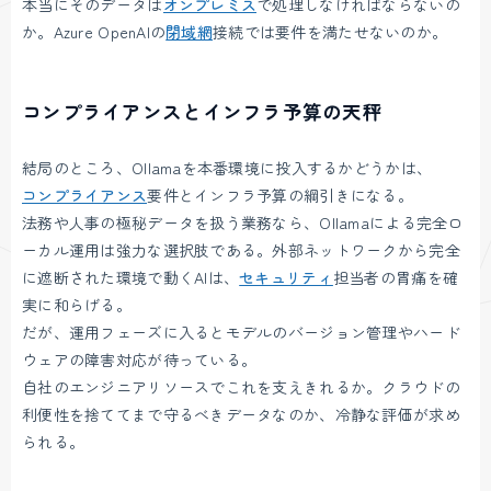
本当にそのデータは
オンプレミス
で処理しなければならないの
か。Azure OpenAIの
閉域網
接続では要件を満たせないのか。
コンプライアンスとインフラ予算の天秤
結局のところ、Ollamaを本番環境に投入するかどうかは、
コンプライアンス
要件とインフラ予算の綱引きになる。
法務や人事の極秘データを扱う業務なら、Ollamaによる完全ロ
ーカル運用は強力な選択肢である。外部ネットワークから完全
に遮断された環境で動くAIは、
セキュリティ
担当者の胃痛を確
実に和らげる。
だが、運用フェーズに入るとモデルのバージョン管理やハード
ウェアの障害対応が待っている。
自社のエンジニアリソースでこれを支えきれるか。クラウドの
利便性を捨ててまで守るべきデータなのか、冷静な評価が求め
られる。