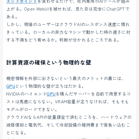
エンドポイント
を食わせるだけで、社内専用のAIツールが組み
上がる。Open WebUIを被せれば、見た目は完全にChatGPTで
ある。
しかし、現場のユーザーはクラウドAIのレスポンス速度に慣れ
きっている。ローカルの非力なマシンで動かした時の遅さに対
する不満をどう宥めるか。判断が分かれるところである。
計算資源の確保という物理的な壁
機密情報を外部に出さないという最大のメリットの裏には、
GPU
という物理的な壁が立ちはだかる。
NVIDIAのハイエンド
GPU
を積んだサーバーを自前で用意するコ
ストは馬鹿にならない。VRAM容量が足りなければ、そもそも
モデルがロードできない。
クラウドAIならAPIの従量課金で済むところを、ハードウェアの
減価償却と電気代、そして冷却設備の維持費まで背負い込むこ
とになる。