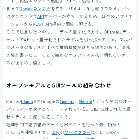
ード、推論エンジンの起動まですべて処理する。
まるで
Docker
コンテナ
を立ち上げるような手軽さである。バッ
クグラウンドで
API
サーバーが立ち上がるため、既存のアプリケ
ーションから
REST API
経由で簡単に叩ける。
ここで注意したいのは、モデルの量子化である。Ollamaはデフ
ォルトで4ビット量子化されたモデルを引っ張ってくる。フルパ
ラメータのモデルと比べて推論精度が落ちる場面があり、法務
の契約書レビューなどで微妙なニュアンスを拾い切れないケー
スがあるのは悩ましい。
オープンモデルとGUIツールの組み合わせ
Metaの
Llama
3やGoogleの
Gemma
、
Mistral
といった強力なオー
プンモデルが次々とリリースされている。Ollamaはこれらの最
新モデルに即座に対応してくる。
経理部門で請求書のデータ抽出テストを行った際、
Dify
と
Ollamaを連携させた。
Dify
の
ワークフロー
にOllamaのAPI