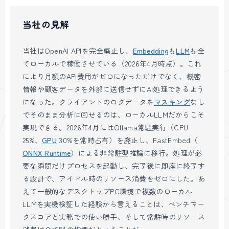
当社の見解
当社はOpenAI APIを完全廃止し、
Embedding
も
LLM
も全
てローカルで稼働させている（2026年4月時点）。これ
により月額のAPI費用がゼロになっただけでなく、機密
情報や顧客データを外部に送信せずにAI処理できるよう
になった。クライアントのログデータを
マスキング
なし
でそのまま分析に回せるのは、ローカルLLMだからこそ
実現できる。2026年4月にはOllama常駐実行（CPU
25%、
GPU
30%を常時占有）を廃止し、FastEmbed（
ONNX Runtime
）による非常駐型推論に移行。処理が必
要な瞬間だけプロセスを起動し、完了後に即座に終了す
る設計で、アイドル時のリソース消費をゼロにした。あ
えて一般的なデスクトップPC環境で複数のローカル
LLMを実機検証した経験から言えることは、ベンチマー
クスコアと実務での使い勝手、そして常駐時のリソース