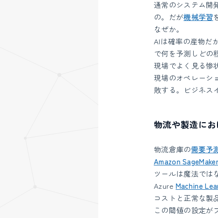
通常のシステム開
の。だが
機械学習
なぜか。
AIは確率の産物
で何を予測しどの
現場でよく見る惨
現場のオペレーシ
敗する。ビジネス
物流や製造にお
物流倉庫の
需要予
Amazon SageMake
ツールは魔法では
Azure
Machine Lea
コストと正常な製
この閾値の設定が