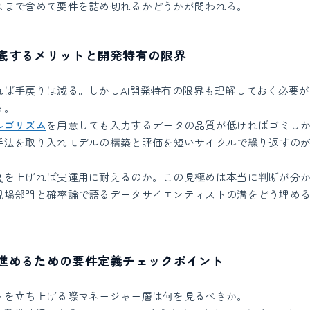
スまで含めて要件を詰め切れるかどうかが問われる。
徹底するメリットと開発特有の限界
れば手戻りは減る。しかしAI開発特有の限界も理解しておく必要
る。
ルゴリズム
を用意しても入力するデータの品質が低ければゴミし
手法を取り入れモデルの構築と評価を短いサイクルで繰り返すの
度を上げれば実運用に耐えるのか。この見極めは本当に判断が分かれ
現場部門と確率論で語るデータサイエンティストの溝をどう埋め
を進めるための要件定義チェックポイント
トを立ち上げる際マネージャー層は何を見るべきか。