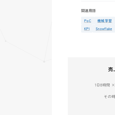
関連用語
PoC
機械学習
KPI
Snowflake
売
1日8時間 
その