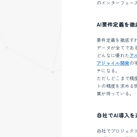
のインターフェー
AI要件定義を
要件定義を徹底す
データが全てであ
どんなに優れた
ア
アジャイル開発
の
チになる。
ただしどこまで精
トの精度を求める
業が待っている。
自社でAI導入
自社でプロジェク