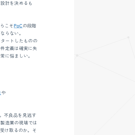
ル設計を決めるも
からこそ
PoC
の段階
ばならない。
スタートしたものの
要件定義は確実に失
は常に悩ましい。
t
や
。不良品を見逃す
。製造業の現場では
を受け取るのか。そ