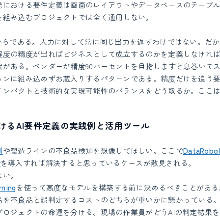
発における要件定義は画面のレイアウトやデータベースのテーブ
を組み込むプロジェクトでは全く通用しない。
だからである。入力に対して常に同じ出力を返すわけではない。だ
程度の精度が出ればビジネスとして成立するのかを定義しなけれ
状がある。ベンダーが精度90パーセントを目指しますと息巻いて
ョンに組み込めずお蔵入りするパターンである。精度だけを追う
インパクトと技術的な実現可能性のバランスをどう取るか。ここ
けるAI要件定義の実践例と活用ツール
測
や製造ラインの不良品検知を想像してほしい。ここで
DataRobo
r
を導入すれば解決すると思っているケースが散見される。
ない。
rning
を使って高度なモデルを構築する前に決めるべきことがある
品を不良品と誤判定するコストのどちらが重いかに懸かっている
プロジェクトの命運を分ける。現場の作業員がどうAIの判定結果