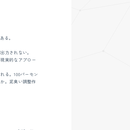
がある。
か出力されない。
が現実的なアプロー
る。100パーセン
るか。泥臭い調整作