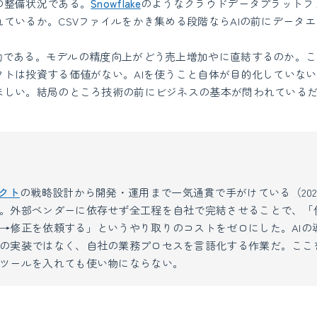
の整備状況である。
Snowflake
のようなクラウドデータプラットフ
ているか。CSVファイルをかき集める段階ならAIの前にデータ
連動である。モデルの精度向上がどう売上増加やに直結するのか。
クトは投資する価値がない。AIを使うこと自体が目的化していな
ほしい。結局のところ技術の前にビジネスの基本が問われている
ダクト
の戦略設計から開発・運用まで一気通貫で手がけている（2026
。外部ベンダーに依存せず全工程を自社で完結させることで、「
→修正を依頼する」というやり取りのコストをゼロにした。AIの
の実装ではなく、自社の業務プロセスを言語化する作業だ。ここ
ツールを入れても使い物にならない。