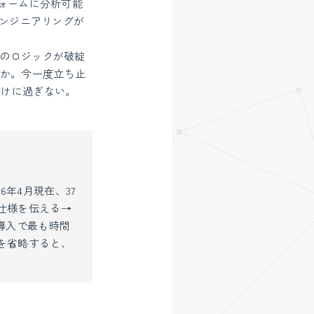
ォームに分析可能
エンジニアリングが
このロジックが破綻
いか。今一度立ち止
だけに過ぎない。
年4月現在、37
仕様を伝える→
導入で最も時間
を省略すると、