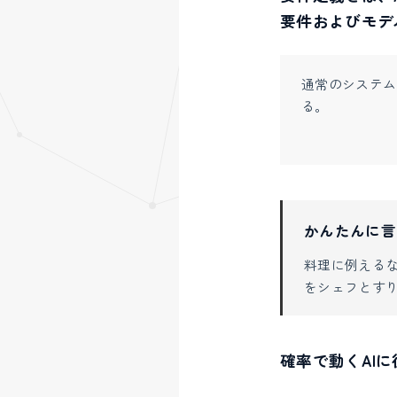
要件およびモデ
通常のシステム
る。
かんたんに言
料理に例える
をシェフとす
確率で動くAI