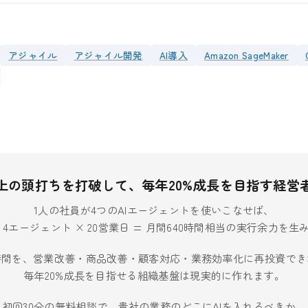
アジャイル
アジャイル開発
AI導入
Amazon SageMaker
上の頭打ちを打破して、毎年20%成長を目指す経営
1人の社員が4つのAIエージェントを使いこなせば、
× 4エージェント × 20営業日 = 月間640時間相当の実行余力を
時間を、営業改善・商品改善・顧客対応・業務効率化に再投資でき
毎年20%成長を目指せる組織基盤は現実的に作れます。
初回30分の無料相談で、貴社の業務のどこにAIを入れるべきか、