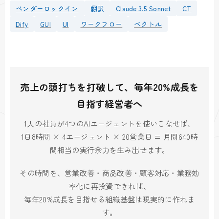
ベンダーロックイン
翻訳
Claude 3.5 Sonnet
CT
Dify
GUI
UI
ワークフロー
ベクトル
売上の頭打ちを打破して、毎年20%成長を
目指す経営者へ
1人の社員が4つのAIエージェントを使いこなせば、
1日8時間 × 4エージェント × 20営業日 = 月間640時
間相当の実行余力を生み出せます。
その時間を、営業改善・商品改善・顧客対応・業務効
率化に再投資できれば、
毎年20%成長を目指せる組織基盤は現実的に作れま
す。