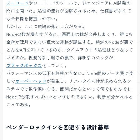
ノーコード
やローコードのツールは、非エンジニアにAI開発の
門戸を開いた。処理の流れが図解されるため、仕様書がなくて
も全体像を把握しやすい。
しかし、ここに現場の落とし穴がある。
Nodeの数が増えすぎると、画面上は線が交差しまくり、誰にも
全容が理解できない巨大な迷路が誕生する。特定のNodeが裏で
どんなAPIを叩いているのか、タイムアウトの処理はどうなって
いるのか。視覚的な手軽さの裏で、詳細なロジックが
ブラックボックス
化していく。
パフォーマンスの低下も無視できない。Node間のデータ受け渡
しで
オーバーヘッド
が発生し、リアルタイム性が求められるシ
ステムでは致命傷になる。便利だからといって何でもかんでも
Nodeで分割すればいいというものでもない。判断が分かれると
ころである。
ベンダーロックインを回避する設計基準