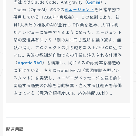
当社ではClaude Code、Antigravity（
Gemini
）、
Codex（OpenAI）の3つの
AIエージェント
を日常業務で
併用している（2026年4月現在）。この体制により、社
員1人あたり複数のAIが並行して作業を進め、人間は判
断とレビューに集中できるようになった。エージェント
間の記憶共有により「別のAIに同じ説明を繰り返す」無
駄が消え、プロジェクトの引き継ぎコストがゼロに近づ
いた。失敗の教訓が自動で次の作業に注入される仕組み
（
Agentic RAG
）も構築し、同じミスの再発率を構造的
に下げている。さらにProactive AI（意図先読み型アシ
スタント）を実装し、ユーザーがメッセージを送る前に
関連する過去の記憶を自動検索・注入する仕組みを稼働
させている（意図分類精度80%、応答時間3.6秒）。
関連用語