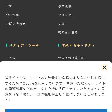
TOP
事業領域
会社情報
プロダクト
お問い合わせ
実績
戦略設計実績
メディア・ツール
信頼・セキュリティ
コラム
個人情報保護方針
MOps用語集
クッキーポリシー
CRM・MAツール選定診断
コンテンツ制作方針
当サイトでは、サービスの改善やお客様により良い体験を提供
するためにCookieを利用しています。同意いただくと、サイト
BigQuery×GTM 相場見積もり
研究・開発方針
の閲覧履歴などのデータを分析に活用させていただきます。同
ツール
セキュリティ対策
意されない場合、一部の機能が正しく動作しないことがありま
AI用語集
す。
情報セキュリティ基本方針
考察ラボ