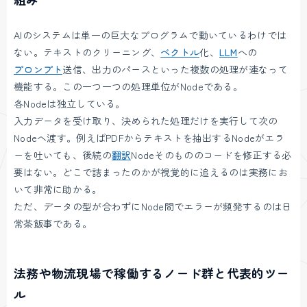
AIのシステムは単一の巨大なプログラムで動いているわけでは
ない。テキストのクリーニング、
ベクトル
化、
LLM
への
プロンプト
送信、出力のパースといった複数の処理が連なって
機能する。この一つ一つの処理単位がNodeである。
各Nodeは独立している。
入力データを受け取り、決められた処理だけを実行して次の
Nodeへ渡す。例えばPDFからテキストを抽出するNodeがエラ
ーを吐いても、後続の
翻訳
Nodeそのもののコードを修正する必
要はない。どこで詰まったのかが視覚的に追えるのは実務にお
いて非常に助かる。
ただ、データの型が合わずにNode間でエラーが頻発するのは日
常茶飯事である。
法務や物流現場で稼働するノード群と代表的ツー
ル