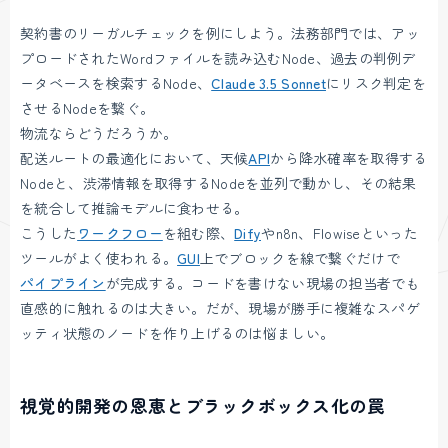
契約書のリーガルチェックを例にしよう。法務部門では、アッ
プロードされたWordファイルを読み込むNode、過去の判例デ
ータベースを検索するNode、
Claude 3.5 Sonnet
にリスク判定を
させるNodeを繋ぐ。
物流ならどうだろうか。
配送ルートの最適化において、天候
API
から降水確率を取得する
Nodeと、渋滞情報を取得するNodeを並列で動かし、その結果
を統合して推論モデルに食わせる。
こうした
ワークフロー
を組む際、
Dify
やn8n、Flowiseといった
ツールがよく使われる。
GUI
上でブロックを線で繋ぐだけで
パイプライン
が完成する。コードを書けない現場の担当者でも
直感的に触れるのは大きい。だが、現場が勝手に複雑なスパゲ
ッティ状態のノードを作り上げるのは悩ましい。
視覚的開発の恩恵とブラックボックス化の罠