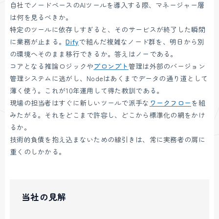
自社でノードベースのAIツールを導入する際、マネージャー層
は何を見るべきか。
特定のツールに依存しすぎると、そのサービスが終了した瞬間
に業務が止まる。
Dify
で組んだ複雑なノード群を、明日から別
の環境へそのまま移行できるか。答えはノーである。
コアとなる推論ロジックや
プロンプト
管理は外部のバージョン
管理システムに逃がし、Nodeはあくまでデータの通り道として
薄く使う。これが10年運用して得た教訓である。
現場の担当者はすぐに新しいツールで派手な
ワークフロー
を組
みたがる。それをどこまで許容し、どこから標準化の網をかけ
るか。
技術的負債を抱え込まないための線引きは、常に実務者の肩に
重くのしかかる。
当社の見解