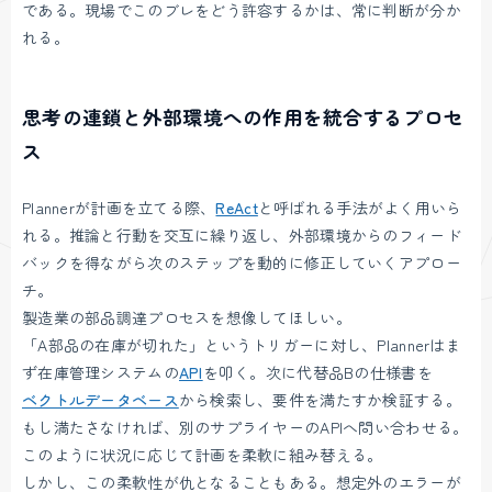
である。現場でこのブレをどう許容するかは、常に判断が分か
れる。
思考の連鎖と外部環境への作用を統合するプロセ
ス
Plannerが計画を立てる際、
ReAct
と呼ばれる手法がよく用いら
れる。推論と行動を交互に繰り返し、外部環境からのフィード
バックを得ながら次のステップを動的に修正していくアプロー
チ。
製造業の部品調達プロセスを想像してほしい。
「A部品の在庫が切れた」というトリガーに対し、Plannerはま
ず在庫管理システムの
API
を叩く。次に代替品Bの仕様書を
ベクトルデータベース
から検索し、要件を満たすか検証する。
もし満たさなければ、別のサプライヤーのAPIへ問い合わせる。
このように状況に応じて計画を柔軟に組み替える。
しかし、この柔軟性が仇となることもある。想定外のエラーが