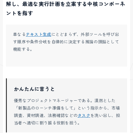
解し、最適な実行計画を立案する中核コンポーネ
ントを指す
単なる
テキスト生成
にとどまらず、外部ツールを呼び出
す順序や条件分岐を自律的に決定する推論の頭脳として
機能する。
かんたんに言うと
優秀なプロジェクトマネージャーである。漠然とした
「新製品のローンチ準備をして」という指示から、市場
調査、資材調達、法務確認などの
タスク
を洗い出し、担
当者へ適切に割り振る役割を担う。