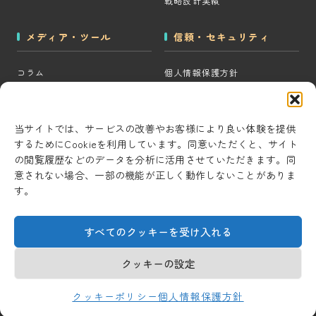
戦略設計実績
メディア・ツール
信頼・セキュリティ
コラム
個人情報保護方針
MOps用語集
クッキーポリシー
CRM・MAツール選定診断
コンテンツ制作方針
当サイトでは、サービスの改善やお客様により良い体験を提供
するためにCookieを利用しています。同意いただくと、サイト
BigQuery×GTM 相場見積もり
研究・開発方針
の閲覧履歴などのデータを分析に活用させていただきます。同
ツール
セキュリティ対策
意されない場合、一部の機能が正しく動作しないことがありま
AI用語集
す。
情報セキュリティ基本方針
考察ラボ
すべてのクッキーを受け入れる
AI活用note
クッキーの設定
© 2026 Universal Marketing Inc.
クッキーポリシー
個人情報保護方針