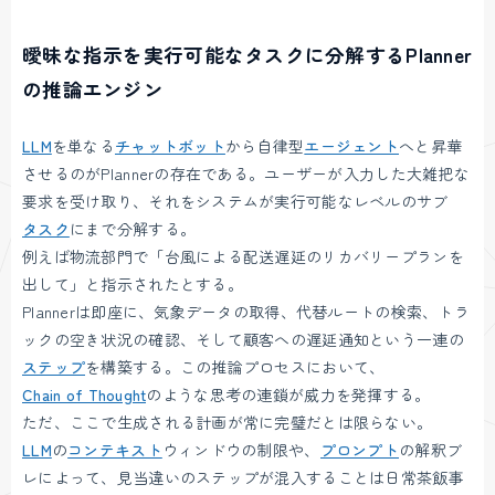
曖昧な指示を実行可能なタスクに分解するPlanner
の推論エンジン
LLM
を単なる
チャットボット
から自律型
エージェント
へと昇華
させるのがPlannerの存在である。ユーザーが入力した大雑把な
要求を受け取り、それをシステムが実行可能なレベルのサブ
タスク
にまで分解する。
例えば物流部門で「台風による配送遅延のリカバリープランを
出して」と指示されたとする。
Plannerは即座に、気象データの取得、代替ルートの検索、トラ
ックの空き状況の確認、そして顧客への遅延通知という一連の
ステップ
を構築する。この推論プロセスにおいて、
Chain of Thought
のような思考の連鎖が威力を発揮する。
ただ、ここで生成される計画が常に完璧だとは限らない。
LLM
の
コンテキスト
ウィンドウの制限や、
プロンプト
の解釈ブ
レによって、見当違いのステップが混入することは日常茶飯事