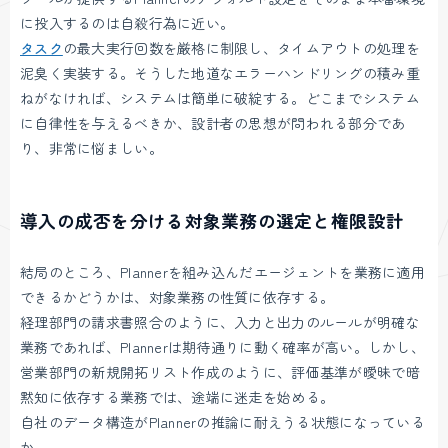
に投入するのは自殺行為に近い。
タスク
の最大実行回数を厳格に制限し、タイムアウトの処理を
泥臭く実装する。そうした地道なエラーハンドリングの積み重
ねがなければ、システムは簡単に破綻する。どこまでシステム
に自律性を与えるべきか、設計者の思想が問われる部分であ
り、非常に悩ましい。
導入の成否を分ける対象業務の選定と権限設計
結局のところ、Plannerを組み込んだエージェントを業務に適用
できるかどうかは、対象業務の性質に依存する。
経理部門の請求書照合のように、入力と出力のルールが明確な
業務であれば、Plannerは期待通りに動く確率が高い。しかし、
営業部門の新規開拓リスト作成のように、評価基準が曖昧で暗
黙知に依存する業務では、途端に迷走を始める。
自社のデータ構造がPlannerの推論に耐えうる状態になっている
か。