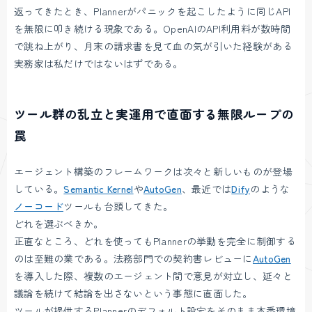
返ってきたとき、Plannerがパニックを起こしたように同じAPI
を無限に叩き続ける現象である。OpenAIのAPI利用料が数時間
で跳ね上がり、月末の請求書を見て血の気が引いた経験がある
実務家は私だけではないはずである。
ツール群の乱立と実運用で直面する無限ループの
罠
エージェント構築のフレームワークは次々と新しいものが登場
している。
Semantic Kernel
や
AutoGen
、最近では
Dify
のような
ノーコード
ツールも台頭してきた。
どれを選ぶべきか。
正直なところ、どれを使ってもPlannerの挙動を完全に制御する
のは至難の業である。法務部門での契約書レビューに
AutoGen
を導入した際、複数のエージェント間で意見が対立し、延々と
議論を続けて結論を出さないという事態に直面した。
ツールが提供するPlannerのデフォルト設定をそのまま本番環境