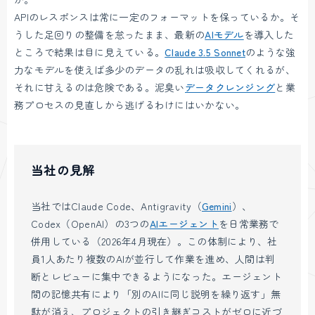
APIのレスポンスは常に一定のフォーマットを保っているか。そ
うした足回りの整備を怠ったまま、最新の
AIモデル
を導入した
ところで結果は目に見えている。
Claude 3.5 Sonnet
のような強
力なモデルを使えば多少のデータの乱れは吸収してくれるが、
それに甘えるのは危険である。泥臭い
データクレンジング
と業
務プロセスの見直しから逃げるわけにはいかない。
当社の見解
当社ではClaude Code、Antigravity（
Gemini
）、
Codex（OpenAI）の3つの
AIエージェント
を日常業務で
併用している（2026年4月現在）。この体制により、社
員1人あたり複数のAIが並行して作業を進め、人間は判
断とレビューに集中できるようになった。エージェント
間の記憶共有により「別のAIに同じ説明を繰り返す」無
駄が消え、プロジェクトの引き継ぎコストがゼロに近づ