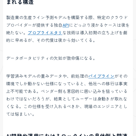
まれる構造
製造業の生産ライン予測モデルを構築する際、特定のクラウド
プロバイダーが提供する独自
API
にどっぷり浸かるケースは後を
絶たない。
プロプライエタリ
な技術は導入初期の立ち上げを劇
的に早めるが、その代償は後から効いてくる。
データポータビリティの欠如が致命傷になる。
学習済みモデルの重みデータや、前処理の
パイプライン
がその
環境でしか動かない仕様になっていると、他社への移行は事実
上不可能である。ベンダー側も意図的に囲い込みを狙っている
わけではないだろうが、結果としてユーザーは身動きが取れな
くなる。この仕様を受け入れるべきか、現場のエンジニアとし
ては悩ましい。
AI開発や運用におけるロックインの具体例と関連