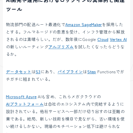
ツール
物流部門の配送ルート最適化で
Amazon SageMaker
を採用した
とする。フルマネージドの恩恵を受け、インフラ管理から解放
されるのは素晴らしい。だが、数年後にGoogle
Cloud
Vertex AI
の新しいルーティング
アルゴリズム
を試したくなったらどうな
るか。
データセット
は
S3
にあり、
パイプライン
は
Step
Functionsでガ
チガチに組まれている。
Microsoft Azure
AIも含め、これらメガクラウドの
AIプラットフォーム
は自社のエコシステム内で完結するように
設計されている。他社サービスへ一部だけ切り出すのは至難の
業である。結局、新しい技術を横目で見ながら、古い環境を使
い続けるしかない。現場のモチベーション低下は避けられな