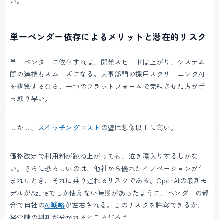
い。
単一ベンダー依存によるメリットと潜在的リスク
単一ベンダーに依存すれば、開発スピードは上がり、システム
間の連携もスムーズになる。人事部門の採用スクリーニングAI
を構築するなら、一つのプラットフォームで完結させた方が手
っ取り早い。
しかし、
スイッチングコスト
の壁は想像以上に高い。
価格改定で利用料が跳ね上がっても、泣き寝入りするしかな
い。さらに恐ろしいのは、他社から優れたイノベーションが生
まれたとき、それに乗り遅れるリスクである。OpenAIの最新モ
デルがAzureでしか使えない時期があったように、ベンダーの都
合で自社の
AI戦略
が左右される。このリスクを許容できるか、
経営陣の判断が分かれるところだろう。