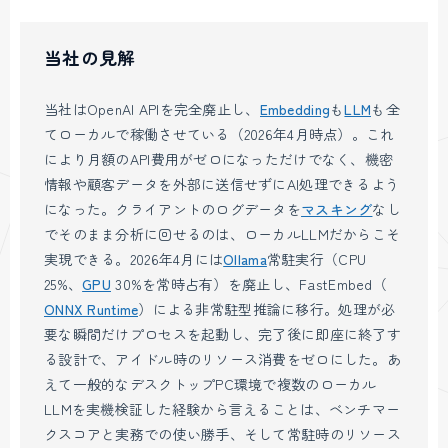
当社の見解
当社はOpenAI APIを完全廃止し、
Embedding
も
LLM
も全
てローカルで稼働させている（2026年4月時点）。これ
により月額のAPI費用がゼロになっただけでなく、機密
情報や顧客データを外部に送信せずにAI処理できるよう
になった。クライアントのログデータを
マスキング
なし
でそのまま分析に回せるのは、ローカルLLMだからこそ
実現できる。2026年4月には
Ollama
常駐実行（CPU
25%、
GPU
30%を常時占有）を廃止し、FastEmbed（
ONNX Runtime
）による非常駐型推論に移行。処理が必
要な瞬間だけプロセスを起動し、完了後に即座に終了す
る設計で、アイドル時のリソース消費をゼロにした。あ
えて一般的なデスクトップPC環境で複数のローカル
LLMを実機検証した経験から言えることは、ベンチマー
クスコアと実務での使い勝手、そして常駐時のリソース