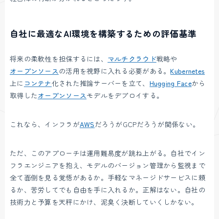
自社に最適なAI環境を構築するための評価基準
将来の柔軟性を担保するには、
マルチクラウド
戦略や
オープンソース
の活用を視野に入れる必要がある。
Kubernetes
上に
コンテナ
化された推論サーバーを立て、
Hugging Face
から
取得した
オープンソース
モデルをデプロイする。
これなら、インフラが
AWS
だろうがGCPだろうが関係ない。
ただ、このアプローチは運用難易度が跳ね上がる。自社でイン
フラエンジニアを抱え、モデルのバージョン管理から監視まで
全て面倒を見る覚悟があるか。手軽なマネージドサービスに頼
るか、苦労してでも自由を手に入れるか。正解はない。自社の
技術力と予算を天秤にかけ、泥臭く決断していくしかない。