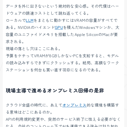
データを外に出さないという絶対的な安心感。その代償はハー
ドウェアの調達コストとして跳ね返ってくる。
ローカルで
LLM
をまともに動かすにはVRAMの容量がすべてで
ある。NVIDIAのハイエンド
GPU
を積んだWindowsマシンか、大
容量のユニファイドメモリを搭載したApple SiliconのMacが要
求される。
現場の落とし穴はここにある。
予算をケチってVRAMが8GBしかないPCを支給すると、モデル
の読み込みすらできずにクラッシュする。結局、高額なワーク
ステーションを何台も買い直す羽目になるのである。
現場主導で進めるオンプレミス回帰の是非
クラウド全盛の時代に、あえて
オンプレミス
的な環境を構築す
る意味はどこにあるのか。
APIの利用規約変更や、突然のサービス終了に怯える必要がなく
なる。自社のコントロール下でAIを運用できる強みは計り知れ