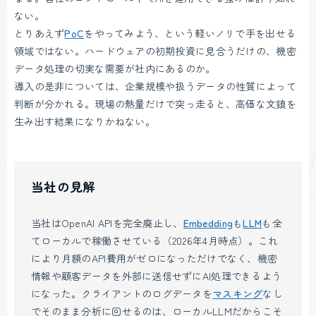
ない。
とりあえず
PoC
をやってみよう、という軽いノリで手を出せる
領域ではない。ハードウェアの初期投資に見合うだけの、機密
データ処理の切実な需要が社内にあるのか。
導入の是非については、企業規模や扱うデータの性質によって
判断が分かれる。現場の熱量だけで突っ走ると、高価な文鎮を
生み出す結果になりかねない。
当社の見解
当社はOpenAI APIを完全廃止し、
Embedding
も
LLM
も全
てローカルで稼働させている（2026年4月時点）。これ
により月額のAPI費用がゼロになっただけでなく、機密
情報や顧客データを外部に送信せずにAI処理できるよう
になった。クライアントのログデータを
マスキング
なし
でそのまま分析に回せるのは、ローカルLLMだからこそ