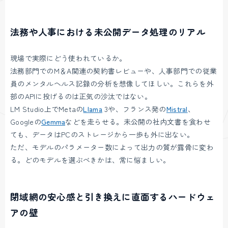
法務や人事における未公開データ処理のリアル
現場で実際にどう使われているか。
法務部門でのM＆A関連の契約書レビューや、人事部門での従業
員のメンタルヘルス記録の分析を想像してほしい。これらを外
部のAPIに投げるのは正気の沙汰ではない。
LM Studio上でMetaの
Llama
3や、フランス発の
Mistral
、
Googleの
Gemma
などを走らせる。未公開の社内文書を食わせ
ても、データはPCのストレージから一歩も外に出ない。
ただ、モデルのパラメーター数によって出力の質が露骨に変わ
る。どのモデルを選ぶべきかは、常に悩ましい。
閉域網の安心感と引き換えに直面するハードウェ
アの壁