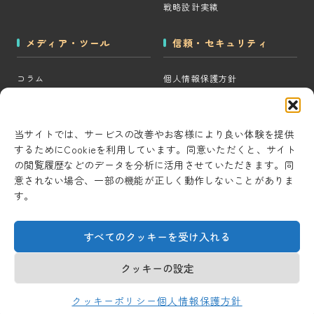
戦略設計実績
メディア・ツール
信頼・セキュリティ
コラム
個人情報保護方針
MOps用語集
クッキーポリシー
CRM・MAツール選定診断
コンテンツ制作方針
当サイトでは、サービスの改善やお客様により良い体験を提供
するためにCookieを利用しています。同意いただくと、サイト
BigQuery×GTM 相場見積もり
研究・開発方針
の閲覧履歴などのデータを分析に活用させていただきます。同
ツール
セキュリティ対策
意されない場合、一部の機能が正しく動作しないことがありま
AI用語集
す。
情報セキュリティ基本方針
考察ラボ
すべてのクッキーを受け入れる
AI活用note
クッキーの設定
© 2026 Universal Marketing Inc.
クッキーポリシー
個人情報保護方針