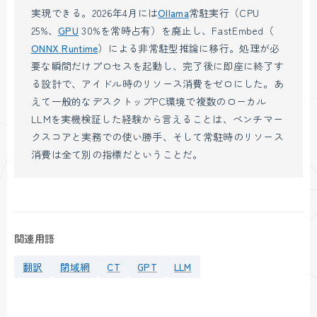
実現できる。2026年4月には
Ollama
常駐実行（CPU
25%、
GPU
30%を常時占有）を廃止し、FastEmbed（
ONNX Runtime
）による非常駐型推論に移行。処理が必
要な瞬間だけプロセスを起動し、完了後に即座に終了す
る設計で、アイドル時のリソース消費をゼロにした。あ
えて一般的なデスクトップPC環境で複数のローカル
LLMを実機検証した経験から言えることは、ベンチマー
クスコアと実務での使い勝手、そして常駐時のリソース
消費は全て別の指標だということだ。
関連用語
翻訳
閉域網
CT
GPT
LLM