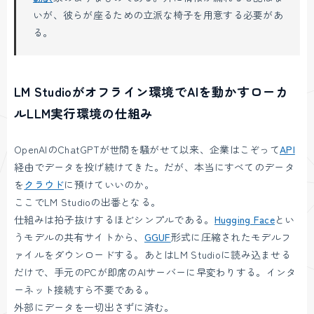
いが、彼らが座るための立派な椅子を用意する必要があ
る。
LM Studioがオフライン環境でAIを動かすローカ
ルLLM実行環境の仕組み
OpenAIのChatGPTが世間を騒がせて以来、企業はこぞって
API
経由でデータを投げ続けてきた。だが、本当にすべてのデータ
を
クラウド
に預けていいのか。
ここでLM Studioの出番となる。
仕組みは拍子抜けするほどシンプルである。
Hugging Face
とい
うモデルの共有サイトから、
GGUF
形式に圧縮されたモデルフ
ァイルをダウンロードする。あとはLM Studioに読み込ませる
だけで、手元のPCが即席のAIサーバーに早変わりする。インタ
ーネット接続すら不要である。
外部にデータを一切出さずに済む。