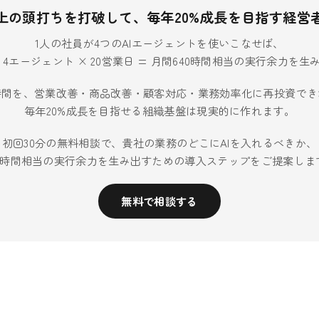
上の頭打ちを打破して、毎年20%成長を目指す経営
1人の社員が4つのAIエージェントを使いこなせば、
× 4エージェント × 20営業日 = 月間640時間相当の実行余力を
時間を、営業改善・商品改善・顧客対応・業務効率化に再投資でき
毎年20%成長を目指せる組織基盤は現実的に作れます。
初回30分の無料相談で、貴社の業務のどこにAIを入れるべきか、
40時間相当の実行余力を生み出すための導入ステップをご提案しま
無料で相談する