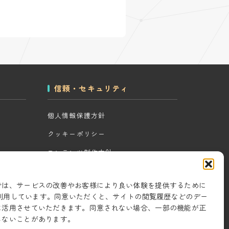
信頼・セキュリティ
個人情報保護方針
クッキーポリシー
コンテンツ制作方針
ツール
研究・開発方針
では、サービスの改善やお客様により良い体験を提供するために
セキュリティ対策
eを利用しています。同意いただくと、サイトの閲覧履歴などのデー
に活用させていただきます。同意されない場合、一部の機能が正
情報セキュリティ基本方針
しないことがあります。