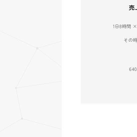
売
1日8時間 
その
6