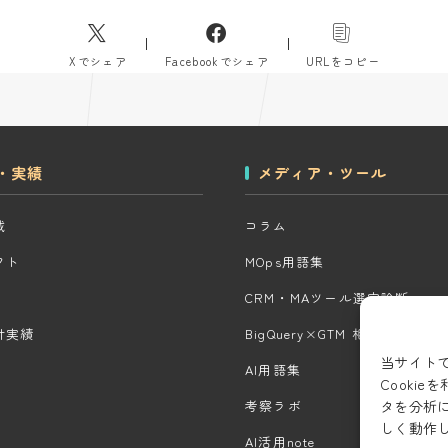
Xでシェア
Facebookでシェア
URLをコピー
・実績
メディア・ツール
域
コラム
クト
MOps用語集
CRM・MAツール選定診断
計実績
BigQuery×GTM 相場見積もり
当サイト
AI用語集
Cooki
タを分析
考察ラボ
しく動作
AI活用note