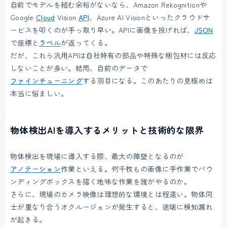
自前でモデルを組む余裕がないなら、Amazon Rekognitionや
Google
Cloud
Vision
API
、Azure AI Visionといったクラウドサ
ービスを叩くのが手っ取り早い。APIに画像を投げれば、
JSON
で座標と
ラベル
が返ってくる。
だが、これら汎用APIは自社特有の部品や特殊な梱包材には反応
しないことが多い。結局、自前のデータで
ファインチューニング
する羽目になる。このあたりの見極めは
本当に悩ましい。
物体検出AIを導入するメリットと技術的な限界
物体検出を現場に導入する際、最大の障壁となるのが
アノテーション
作業といえる。何千枚もの画像に手作業でバウ
ンディングボックスを描く地味な作業を誰がやるのか。
さらに、現場のカメラ映像は理想的な環境とは程遠い。物体同
士が重なり合うオクルージョンが発生すると、途端に検知漏れ
が起きる。