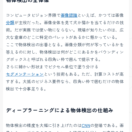
コンピュータビジョン界隈で
画像認識
といえば、かつては画像
分類
が主役だった。画像全体を見て犬か猫かを当てるだけの技
術。だが実務では使い物にならない。現場が知りたいのは、広
大な倉庫のどこに特定のパレットがあるかに懸かっている。
ここで物体検出の出番となる。画像分類が何が写っているかを
答えるのに対し、物体検出は何がどこにあるかをバウンディン
グボックスと呼ばれる四角い枠で囲んで提示する。
さらに細かい形状までピクセル単位で塗り分ける
セグメンテーション
という技術もある。ただ、計算コストが高
すぎる。大抵のビジネス要件なら、四角い枠で囲むだけの物体
検出で十分事足りる。
ディープラーニングによる物体検出の仕組み
物体検出の精度を大幅に引き上げたのは
CNN
の登場である。画