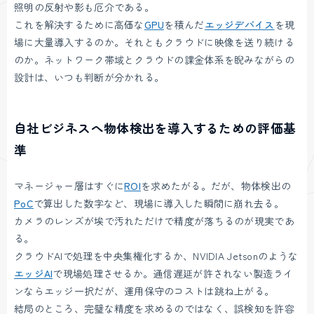
照明の反射や影も厄介である。
これを解決するために高価な
GPU
を積んだ
エッジデバイス
を現
場に大量導入するのか。それともクラウドに映像を送り続ける
のか。ネットワーク帯域とクラウドの課金体系を睨みながらの
設計は、いつも判断が分かれる。
自社ビジネスへ物体検出を導入するための評価基
準
マネージャー層はすぐに
ROI
を求めたがる。だが、物体検出の
PoC
で算出した数字など、現場に導入した瞬間に崩れ去る。
カメラのレンズが埃で汚れただけで精度が落ちるのが現実であ
る。
クラウドAIで処理を中央集権化するか、NVIDIA Jetsonのような
エッジAI
で現場処理させるか。通信遅延が許されない製造ライ
ンならエッジ一択だが、運用保守のコストは跳ね上がる。
結局のところ、完璧な精度を求めるのではなく、誤検知を許容