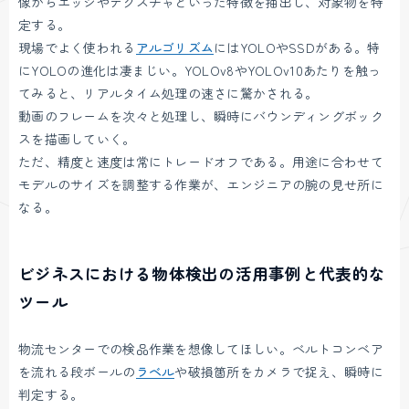
像からエッジやテクスチャといった特徴を抽出し、対象物を特
定する。
現場でよく使われる
アルゴリズム
にはYOLOやSSDがある。特
にYOLOの進化は凄まじい。YOLOv8やYOLOv10あたりを触っ
てみると、リアルタイム処理の速さに驚かされる。
動画のフレームを次々と処理し、瞬時にバウンディングボック
スを描画していく。
ただ、精度と速度は常にトレードオフである。用途に合わせて
モデルのサイズを調整する作業が、エンジニアの腕の見せ所に
なる。
ビジネスにおける物体検出の活用事例と代表的な
ツール
物流センターでの検品作業を想像してほしい。ベルトコンベア
を流れる段ボールの
ラベル
や破損箇所をカメラで捉え、瞬時に
判定する。