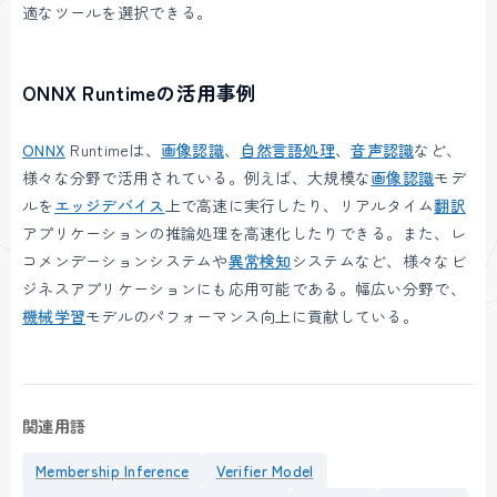
適なツールを選択できる。
ONNX Runtimeの活用事例
ONNX
Runtimeは、
画像認識
、
自然言語処理
、
音声認識
など、
様々な分野で活用されている。例えば、大規模な
画像認識
モデ
ルを
エッジデバイス
上で高速に実行したり、リアルタイム
翻訳
アプリケーションの推論処理を高速化したりできる。また、レ
コメンデーションシステムや
異常検知
システムなど、様々なビ
ジネスアプリケーションにも応用可能である。幅広い分野で、
機械学習
モデルのパフォーマンス向上に貢献している。
関連用語
Membership Inference
Verifier Model