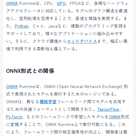
ONNX
Runtimeは、CPU、
GPU
、FPGAなど、多様なハードウェ
アアクセラレータに対応している。モデルのグラフ構造を最適
化し、並列処理を活用することで、高速な推論を実現する。ま
た、
Python
、C++、Javaなど、複数のプログラミング言語を
サポートしており、様々なアプリケーションに組み込みやす
い。さらに、クラウド環境から
エッジデバイス
まで、幅広い環
境で利用できる柔軟性も備えている。
ONNX形式との関係
ONNX
Runtimeは、ONNX (Open Neural Network Exchange) 形
式で表現されたモデルを実行するためのエンジンである。
ONNXは、異なる
機械学習
フレームワーク間でモデルを共有す
るための共通フォーマットとして開発された。
TensorFlow
、
PyTorch
、などのフレームワークで学習したモデルを
ONNX
形式
に変換することで、ONNX Runtime上で実行可能になる。これ
により、フレームワーク間の相互運用性が向上し、開発者は最