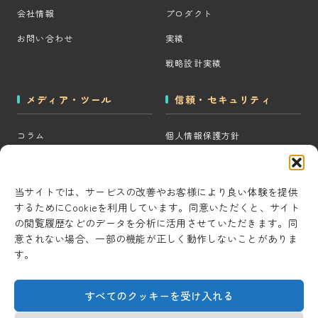
会社情報
プロダクト
お問い合わせ
実績
戦略設計実績
メディア・ツール
信頼・セキュリティ
コラム
個人情報保護方針
MOps用語集
クッキーポリシー
CRM・MAツール選定診断
コンテンツ制作方針
当サイトでは、サービスの改善やお客様により良い体験を提供
するためにCookieを利用しています。同意いただくと、サイト
BigQuery×GTM 相場見積もり
研究・開発方針
の閲覧履歴などのデータを分析に活用させていただきます。同
ツール
セキュリティ対策
意されない場合、一部の機能が正しく動作しないことがありま
AI用語集
す。
情報セキュリティ基本方針
考察ラボ
すべてのクッキーを受け入れる
AI活用note