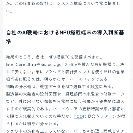
か。この境界線の設計は、システム構築において常に悩まし
い。
自社のAI戦略におけるNPU搭載端末の導入判断基
準
結局のところ、自社にNPU搭載PCを配備すべきか。
Intel Core UltraやSnapdragon X Eliteを積んだ最新機種は、決
して安くない。単にブラウザと表計算ソフトを使うだけの営業
担当者に配るのは、明らかなオーバースペックである。
判断の分水嶺は、機密データをAIで処理する頻度にある。
製造業の未発表の設計図面や、経理部門の未監査の財務データ
など、外に出せない情報を日常的に扱う部署から優先的に導入
するのが現実的である。ハードウェアの更新時期が来た部署か
ら順次入れ替えていくのも手だが、
TCO
に見合うリターンが得
られるかは判断が分かれる。
クラウドの進化も止まっていない。ローカル処理に固執しすぎ