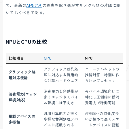
て、最新の
AIモデル
の恩恵を取り逃がすリスクも頭の片隅に置
いておくべきである。
NPUとGPUの比較
比較項目
GPU
NPU
グラフィック並列処
ニューラルネットの
グラフィック処
理に対応する汎用的
推論計算に特別に作
理対応機能
な計算ハードウェア
られたプロセッサ
消費電力と発熱量が
モバイル環境向けに
消費電力(エッジ
多くエッジやモバイ
特化し圧倒的に低消
環境対応)
ル環境には不向き
費電力で稼働可能
汎用計算能力が高く
AI推論への特化度合
搭載デバイスの
多様な並列処理デバ
いが極めて高くスマ
多様性
イスに搭載される
ートデバイスに搭載