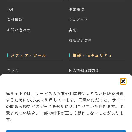
TOP
事業領域
会社情報
プロダクト
お問い合わせ
実績
戦略設計実績
メディア・ツール
信頼・セキュリティ
コラム
個人情報保護方針
MOps用語集
クッキーポリシー
CRM・MAツール選定診断
コンテンツ制作方針
当サイトでは、サービスの改善やお客様により良い体験を提供
するためにCookieを利用しています。同意いただくと、サイト
BigQuery×GTM 相場見積もり
研究・開発方針
の閲覧履歴などのデータを分析に活用させていただきます。同
ツール
セキュリティ対策
意されない場合、一部の機能が正しく動作しないことがありま
AI用語集
す。
情報セキュリティ基本方針
考察ラボ