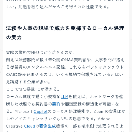
しい。用途を絞り込んだからこそ得られた性能である。
法務や人事の現場で威力を発揮するローカル処理
の実力
実際の業務でNPUはどう活きるのか。
例えば法務部門が扱う未公開のM&A契約書や、人事部門が抱え
る従業員のメンタルヘルス記録。これらをパブリッククラウド
のAIに読み込ませるのは、いくら規約で保護されているとはい
え躊躇する企業が多い。
ここでNPU搭載PCが活きる。
ローカル環境で動く小規模な
LLM
を使えば、ネットワークを遮
断した状態でも契約書の
要約
や面談記録の構造化が可能にな
る。Microsoft
Copilot
のローカル処理機能や、Zoomの背景ぼか
しやノイズキャンセリングもNPUの恩恵である。Adobe
Creative
Cloud
の
画像生成
機能の一部も端末側で処理されるよ