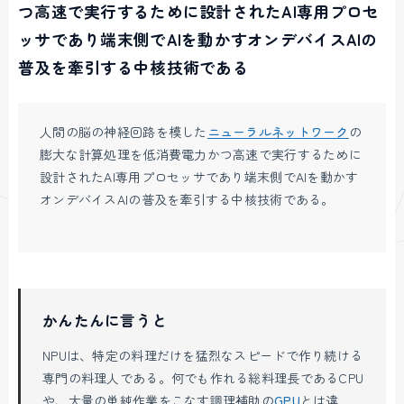
つ高速で実行するために設計されたAI専用プロセ
ッサであり端末側でAIを動かすオンデバイスAIの
普及を牽引する中核技術である
人間の脳の神経回路を模した
ニューラルネットワーク
の
膨大な計算処理を低消費電力かつ高速で実行するために
設計されたAI専用プロセッサであり端末側でAIを動かす
オンデバイスAIの普及を牽引する中核技術である。
かんたんに言うと
NPUは、特定の料理だけを猛烈なスピードで作り続ける
専門の料理人である。何でも作れる総料理長であるCPU
や、大量の単純作業をこなす調理補助の
GPU
とは違