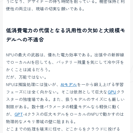
うになり、デザイナーの待ち時間を削っている。機密保持と利
便性の両立は、現場の切実な願いである。
低消費電力の代償となる汎用性の欠如と大規模モ
デルへの不適合
NPUの最大の武器は、優れた電力効率である。出張中の新幹線
でローカルAIを回しても、バッテリー残量を気にして冷や汗を
かくことは減るだろう。
だが、万能ではない。
NPUは推論処理には強いが、
AIモデル
を一から鍛え上げる学習
フェーズには全く向かない。そこは依然として巨大な
GPU
クラ
スターの独壇場である。また、扱うモデルのサイズにも厳しい
制限がある。数十億パラメータの軽量モデルなら軽快に動く
が、
GPT
-4クラスの巨大モデルをローカルのNPUで動かすのは
物理的なメモリ帯域の壁に阻まれる。
どこまでの処理を端末に任せ、どこからをクラウドに投げる