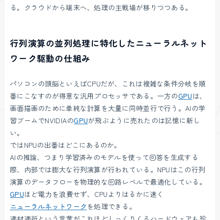
る。クラウドから端末へ、処理の主戦場が移りつつある。
行列演算の並列処理に特化したニューラルネット
ワーク駆動の仕組み
パソコンの頭脳といえばCPUだが、これは複雑な条件分岐を順
番にこなすのが得意な汎用プロセッサである。一方の
GPU
は、
画面描画のために単純な計算を大量に同時並行で行う。AIの学
習ブームでNVIDIAの
GPU
が飛ぶように売れたのは記憶に新し
い。
ではNPUの出番はどこにあるのか。
AIの推論、つまり学習済みのモデルを使って回答を生成する
際、内部では膨大な行列演算が行われている。NPUはこの行列
演算のデータフローを物理的な回路レベルで最適化している。
GPU
ほど電力を浪費せず、CPUよりはるかに速く
ニューラルネットワーク
を処理できる。
適材適所という言葉がこれほどしっくりくるハードウェアも珍