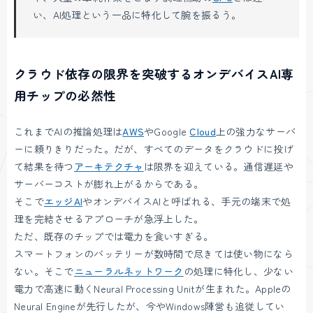
い、AI処理という一品に特化して腕を振るう。
クラウド依存の限界を突破するオンデバイスAI専
用チップの必然性
これまでAIの推論処理は
AWS
やGoogle
Cloud
上の強力なサーバ
ーに頼りきりだった。だが、すべてのデータをクラウドに投げ
て結果を待つ
アーキテクチャ
は限界を迎えている。通信遅延や
サーバーコストが膨れ上がるからである。
そこで
エッジAI
やオンデバイスAIと呼ばれる、手元の端末で処
理を完結させるアプローチが急浮上した。
ただ、既存のチップでは電力を食いすぎる。
スマートフォンのバッテリーが数時間で尽きては使い物になら
ない。そこで
ニューラルネットワーク
の処理に特化し、少ない
電力で高速に動くNeural Processing Unitが生まれた。Appleの
Neural Engineが先行したが、今やWindows陣営も追従してい