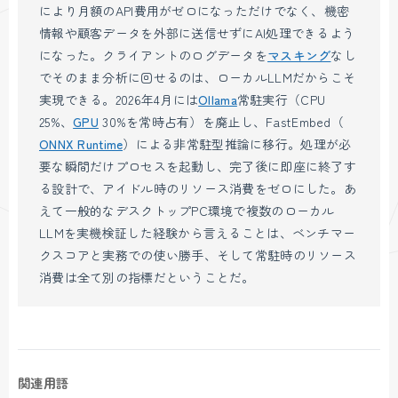
により月額のAPI費用がゼロになっただけでなく、機密
情報や顧客データを外部に送信せずにAI処理できるよう
になった。クライアントのログデータを
マスキング
なし
でそのまま分析に回せるのは、ローカルLLMだからこそ
実現できる。2026年4月には
Ollama
常駐実行（CPU
25%、
GPU
30%を常時占有）を廃止し、FastEmbed（
ONNX Runtime
）による非常駐型推論に移行。処理が必
要な瞬間だけプロセスを起動し、完了後に即座に終了す
る設計で、アイドル時のリソース消費をゼロにした。あ
えて一般的なデスクトップPC環境で複数のローカル
LLMを実機検証した経験から言えることは、ベンチマー
クスコアと実務での使い勝手、そして常駐時のリソース
消費は全て別の指標だということだ。
関連用語