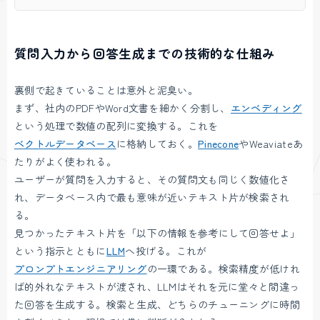
質問入力から回答生成までの技術的な仕組み
裏側で起きていることは意外と泥臭い。
まず、社内のPDFやWord文書を細かく分割し、
エンベディング
という処理で数値の配列に変換する。これを
ベクトルデータベース
に格納しておく。
Pinecone
やWeaviateあ
たりがよく使われる。
ユーザーが質問を入力すると、その質問文も同じく数値化さ
れ、データベース内で最も意味が近いテキスト片が検索され
る。
見つかったテキスト片を「以下の情報を参考にして回答せよ」
という指示とともに
LLM
へ投げる。これが
プロンプトエンジニアリング
の一環である。検索精度が低けれ
ば的外れなテキストが渡され、LLMはそれを元に堂々と間違っ
た回答を生成する。検索と生成、どちらのチューニングに時間