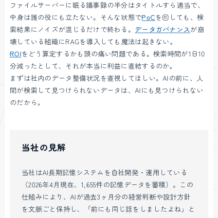
ファイルサーバーに眠る議事録の半分はタイトルすら適当で、
中身は誰の役にも立たない。そんな状態で
PoC
を回しても、検
索結果にノイズが混じるだけで終わる。
データガバナンス
が崩
壊している組織にRAGを導入しても魔法は起きない。
ROI
をどう算定するかも頭の痛い問題である。検索時間が1日10
分減ったとして、それが本当に利益に直結するのか。
まずは社内のデータ整備状況を直視してほしい。AIの前に、人
間が検索して見つけられないデータは、AIにも見つけられない
のだから。
当社の見解
当社はAI長期記憶システムを自社開発・運用している
（2026年4月現在、1,655件の記憶データを蓄積）。この
仕組みにより、AIが過去3ヶ月分の経営判断や設計方針
を文脈ごと保持し、「前にも同じ話をしましたよね」と