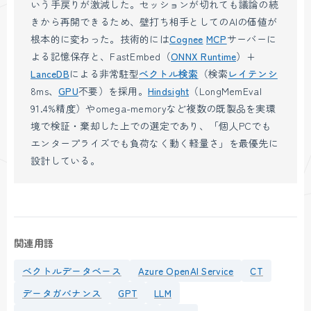
いう手戻りが激減した。セッションが切れても議論の続
きから再開できるため、壁打ち相手としてのAIの価値が
根本的に変わった。技術的には
Cognee
MCP
サーバーに
よる記憶保存と、FastEmbed（
ONNX Runtime
）+
LanceDB
による非常駐型
ベクトル検索
（検索
レイテンシ
8ms、
GPU
不要）を採用。
Hindsight
（LongMemEval
91.4%精度）やomega-memoryなど複数の既製品を実環
境で検証・棄却した上での選定であり、「個人PCでも
エンタープライズでも負荷なく動く軽量さ」を最優先に
設計している。
関連用語
ベクトルデータベース
Azure OpenAI Service
CT
データガバナンス
GPT
LLM