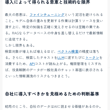
導入によって得られる恩恵と技術的な限界
最大の恩恵は、
ファインチューニング
という泥沼を避けられる
こと。モデル自体の重みを更新する作業は計算リソースを食い
潰す上に、特定の知識を正確に覚えさせるのは至難の業であ
る。RAGならデータベースの中身を差し替えるだけで最新情報
に追従できる。
しかし限界もある。
検索対象が増えれば増えるほど、
ベクトル検索
の精度は落ち
る。さらに、検索したテキストを
LLM
に渡すたびに
トークン
を
消費するため、
API
コストが跳ね上がる。権限管理をミスすれ
ば、役員報酬のデータが一般社員のチャット画面に表示される
といった情報漏洩のリスクもつきまとう。
自社に導入すべきかを見極めるための判断基準
結局のところ、自社のデータはAIに読ませる価値があるのか。