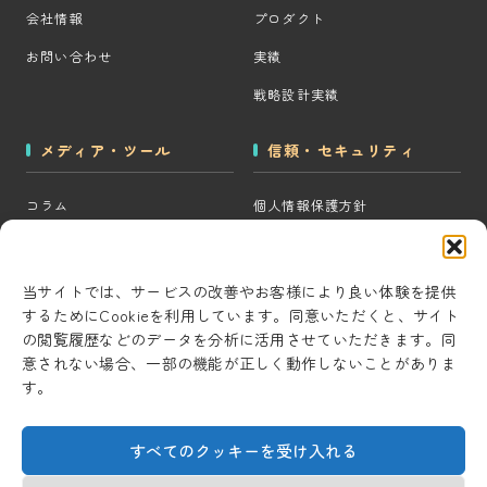
会社情報
プロダクト
お問い合わせ
実績
戦略設計実績
メディア・ツール
信頼・セキュリティ
コラム
個人情報保護方針
MOps用語集
クッキーポリシー
CRM・MAツール選定診断
コンテンツ制作方針
当サイトでは、サービスの改善やお客様により良い体験を提供
するためにCookieを利用しています。同意いただくと、サイト
BigQuery×GTM 相場見積もり
研究・開発方針
の閲覧履歴などのデータを分析に活用させていただきます。同
ツール
セキュリティ対策
意されない場合、一部の機能が正しく動作しないことがありま
AI用語集
す。
情報セキュリティ基本方針
考察ラボ
すべてのクッキーを受け入れる
AI活用note