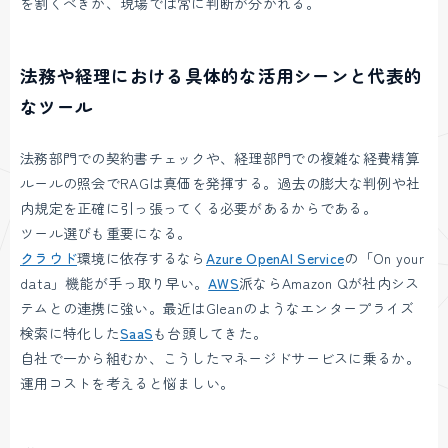
を割くべきか、現場では常に判断が分かれる。
法務や経理における具体的な活用シーンと代表的
なツール
法務部門での契約書チェックや、経理部門での複雑な経費精算
ルールの照会でRAGは真価を発揮する。過去の膨大な判例や社
内規定を正確に引っ張ってくる必要があるからである。
ツール選びも重要になる。
クラウド
環境に依存するなら
Azure OpenAI Service
の「On your
data」機能が手っ取り早い。
AWS
派ならAmazon Qが社内シス
テムとの連携に強い。最近はGleanのようなエンタープライズ
検索に特化した
SaaS
も台頭してきた。
自社で一から組むか、こうしたマネージドサービスに乗るか。
運用コストを考えると悩ましい。