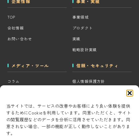
企業情報
事業・実績
TOP
事業領域
会社情報
プロダクト
お問い合わせ
実績
戦略設計実績
メディア・ツール
信頼・セキュリティ
コラム
個人情報保護方針
MOps用語集
クッキーポリシー
CRM・MAツール選定診断
コンテンツ制作方針
当サイトでは、サービスの改善やお客様により良い体験を提供
するためにCookieを利用しています。同意いただくと、サイト
BigQuery×GTM 相場見積もり
研究・開発方針
の閲覧履歴などのデータを分析に活用させていただきます。同
ツール
セキュリティ対策
意されない場合、一部の機能が正しく動作しないことがありま
AI用語集
す。
情報セキュリティ基本方針