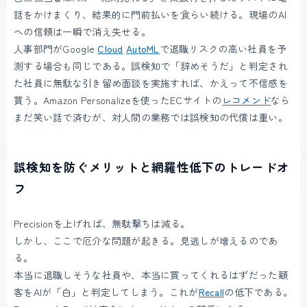
話をかけまくり、結果的に門前払いを食らい続ける。現場のAI
への信頼は一瞬で消え失せる。
人事部門がGoogle
Cloud
AutoML
で退職リスクの高い社員を予
測する場合も同じである。誤検知で「辞めそうだ」と判定され
た社員に無駄な引き留め面談を実施すれば、かえって不信感を
買う。Amazon Personalizeを使ったECサイトの
レコメンド
なら
まだ笑い話で済むが、対人間の業務では誤検知の代償は重い。
誤検知を防ぐメリットと網羅性低下のトレードオ
フ
Precisionを上げれば、無駄撃ちは減る。
しかし、ここで厄介な問題が起きる。見逃しが増えるのであ
る。
本当に退職しそうな社員や、本当に買ってくれるはずだった顧
客をAIが「白」と判定してしまう。これが
Recall
の低下である。