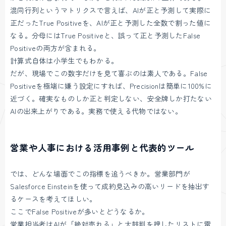
混同行列というマトリクスで言えば、AIが正と予測して実際に
正だったTrue Positiveを、AIが正と予測した全数で割った値に
なる。分母にはTrue Positiveと、誤って正と予測したFalse
Positiveの両方が含まれる。
計算式自体は小学生でもわかる。
だが、現場でこの数字だけを見て喜ぶのは素人である。False
Positiveを極端に嫌う設定にすれば、Precisionは簡単に100%に
近づく。確実なものしか正と判定しない、安全牌しか打たない
AIの出来上がりである。実務で使える代物ではない。
営業や人事における活用事例と代表的ツール
では、どんな場面でこの指標を追うべきか。営業部門が
Salesforce Einsteinを使って成約見込みの高いリードを抽出す
るケースを考えてほしい。
ここでFalse Positiveが多いとどうなるか。
営業担当者はAIが「絶対売れる」と太鼓判を押したリストに電