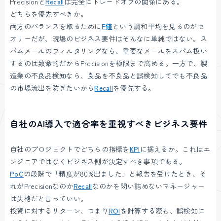
Precisionと
Recall
は完全にトレードオフの関係にある。
どちらを優先すべきか。
両方のバランスを取るために
F値
という調和平均を見るのがセ
オリーだが、現場のビジネス要件はそんなに単純ではない。ス
パムメールのフィルタリングなら、重要なメールをスパム扱い
するのは致命的だからPrecisionを極限まで高める。一方で、製
造業の不良品検知なら、良品を不良品と誤検知してでも不良品
の市場流出を防ぎたいから
Recall
を優先する。
自社のAI導入で適合率を重視すべきビジネス要件
自社のプロジェクトでどちらの指標を
KPI
に据えるか。これはエ
ンジニアではなくビジネス側が決定すべき事項である。
PoC
の段階で「精度が80%出ました」と報告を受けたとき、そ
れがPrecisionなのか
Recall
なのかを問い詰めないマネージャー
は失格だと言っていい。
投資に対するリターン、つまり
ROI
を計算する際も、誤検知に