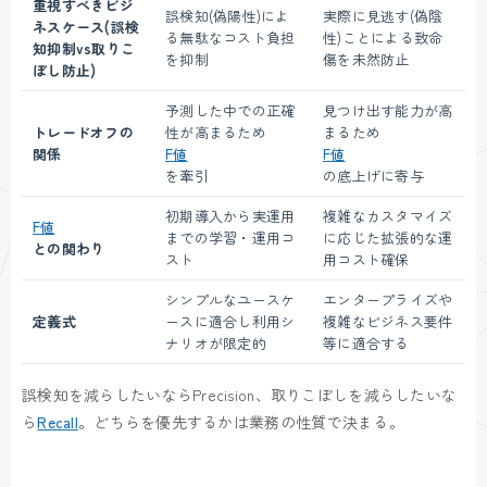
重視すべきビジ
誤検知(偽陽性)によ
実際に見逃す(偽陰
ネスケース(誤検
る無駄なコスト負担
性)ことによる致命
知抑制vs取りこ
を抑制
傷を未然防止
ぼし防止)
予測した中での正確
見つけ出す能力が高
トレードオフの
性が高まるため
まるため
関係
F値
F値
を牽引
の底上げに寄与
初期導入から実運用
複雑なカスタマイズ
F値
までの学習・運用コ
に応じた拡張的な運
との関わり
スト
用コスト確保
シンプルなユースケ
エンタープライズや
定義式
ースに適合し利用シ
複雑なビジネス要件
ナリオが限定的
等に適合する
誤検知を減らしたいならPrecision、取りこぼしを減らしたいな
ら
Recall
。どちらを優先するかは業務の性質で決まる。