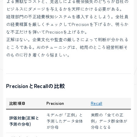
よる無駄なコストと、見逃しによる機会損失のどちらが自社の
ビジネスにダメージを与えるかを天秤にかける必要がある。
経理部門の不正経費検知システムを導入するとしよう。全社員
の経費精算を厳しくチェックしてPrecisionを下げるか、明らか
な不正だけを弾いてPrecisionを上げるか。
正解はない。企業文化や監査の厳しさによって判断が分かれる
ところである。AIのチューニングは、結局のところ経営判断そ
のものに行き着くから悩ましい。
PrecisionとRecallの比較
比較項目
Precision
Recall
モデルが「正例」と
実際の「全ての正
評価対象(正解と
予測したデータ全体
例」データ群全体が
予測の分母)
が分母
分母となる