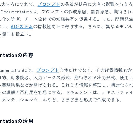
拡大するにつれて、
プロンプト
の品質が結果に大きな影響を与える
t Documentationは、プロンプトの作成意図、設計思想、期待
人化を防ぎ、チーム全体での知識共有を促進する。また、問題発
にし、
AIシステム
の信頼性向上に寄与する。さらに、異なるモデル
る際にも役立つ。
entationの内容
umentationには、
プロンプト
自体だけでなく、その背景情報も含
目的、対象読者、入力データの形式、期待される出力形式、使用
る実験結果などが挙げられる。これらの情報を整理し、構造化さ
トの理解と再利用を容易にする。ドキュメントは、テキストファ
ュメンテーションツールなど、さまざまな形式で作成できる。
entationの活用