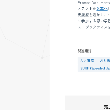
Prompt Docu
とテストを
効率化
更履歴を追跡し、
に参加する際の学
ストプラクティスを
関連用語
AIと直感
AIと
SURF (Speeded Up
売