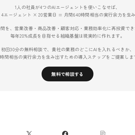
1人の社員が4つのAIエージェントを使いこなせば、
× 4エージェント × 20営業日 = 月間640時間相当の実行余力を
時間を、営業改善・商品改善・顧客対応・業務効率化に再投資でき
毎年20%成長を目指せる組織基盤は現実的に作れます。
初回30分の無料相談で、貴社の業務のどこにAIを入れるべきか、
40時間相当の実行余力を生み出すための導入ステップをご提案しま
無料で相談する