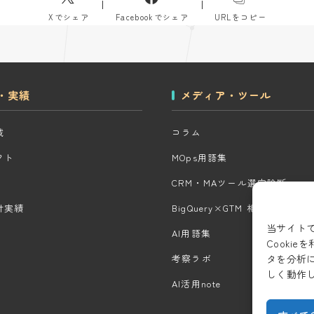
Xでシェア
Facebookでシェア
URLをコピー
・実績
メディア・ツール
域
コラム
クト
MOps用語集
CRM・MAツール選定診断
計実績
BigQuery×GTM 相場見積もり
当サイト
AI用語集
Cooki
タを分析
考察ラボ
しく動作
AI活用note