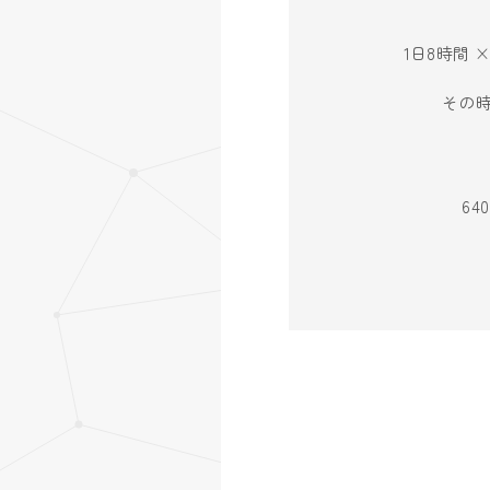
1日8時間 
その
6