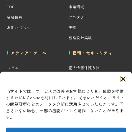
TOP
事業領域
会社情報
プロダクト
お問い合わせ
実績
戦略設計実績
メディア・ツール
信頼・セキュリティ
コラム
個人情報保護方針
MOps用語集
クッキーポリシー
CRM・MAツール選定診断
コンテンツ制作方針
当サイトでは、サービスの改善やお客様により良い体験を提供
するためにCookieを利用しています。同意いただくと、サイト
BigQuery×GTM 相場見積もり
研究・開発方針
の閲覧履歴などのデータを分析に活用させていただきます。同
ツール
セキュリティ対策
意されない場合、一部の機能が正しく動作しないことがありま
AI用語集
す。
情報セキュリティ基本方針
考察ラボ