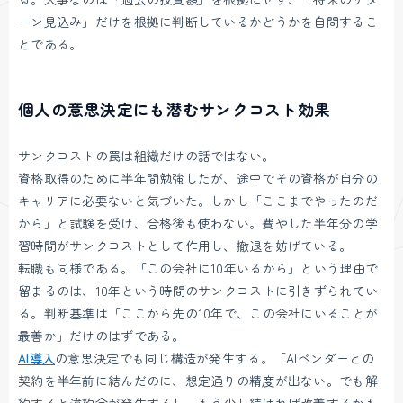
ーン見込み」だけを根拠に判断しているかどうかを自問するこ
とである。
個人の意思決定にも潜むサンクコスト効果
サンクコストの罠は組織だけの話ではない。
資格取得のために半年間勉強したが、途中でその資格が自分の
キャリアに必要ないと気づいた。しかし「ここまでやったのだ
から」と試験を受け、合格後も使わない。費やした半年分の学
習時間がサンクコストとして作用し、撤退を妨げている。
転職も同様である。「この会社に10年いるから」という理由で
留まるのは、10年という時間のサンクコストに引きずられてい
る。判断基準は「ここから先の10年で、この会社にいることが
最善か」だけのはずである。
AI導入
の意思決定でも同じ構造が発生する。「AIベンダーとの
契約を半年前に結んだのに、想定通りの精度が出ない。でも解
約すると違約金が発生するし、もう少し続ければ改善するかも