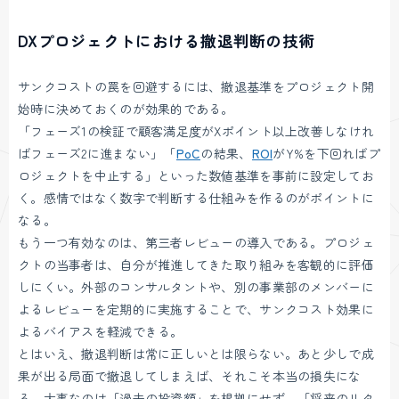
DXプロジェクトにおける撤退判断の技術
サンクコストの罠を回避するには、撤退基準をプロジェクト開
始時に決めておくのが効果的である。
「フェーズ1の検証で顧客満足度がXポイント以上改善しなけれ
ばフェーズ2に進まない」「
PoC
の結果、
ROI
がY%を下回ればプ
ロジェクトを中止する」といった数値基準を事前に設定してお
く。感情ではなく数字で判断する仕組みを作るのがポイントに
なる。
もう一つ有効なのは、第三者レビューの導入である。プロジェ
クトの当事者は、自分が推進してきた取り組みを客観的に評価
しにくい。外部のコンサルタントや、別の事業部のメンバーに
よるレビューを定期的に実施することで、サンクコスト効果に
よるバイアスを軽減できる。
とはいえ、撤退判断は常に正しいとは限らない。あと少しで成
果が出る局面で撤退してしまえば、それこそ本当の損失にな
る。大事なのは「過去の投資額」を根拠にせず、「将来のリタ