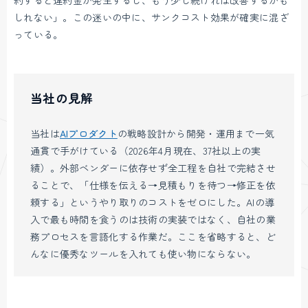
しれない」。この迷いの中に、サンクコスト効果が確実に混ざ
っている。
当社の見解
当社は
AIプロダクト
の戦略設計から開発・運用まで一気
通貫で手がけている（2026年4月現在、37社以上の実
績）。外部ベンダーに依存せず全工程を自社で完結させ
ることで、「仕様を伝える→見積もりを待つ→修正を依
頼する」というやり取りのコストをゼロにした。AIの導
入で最も時間を食うのは技術の実装ではなく、自社の業
務プロセスを言語化する作業だ。ここを省略すると、ど
んなに優秀なツールを入れても使い物にならない。