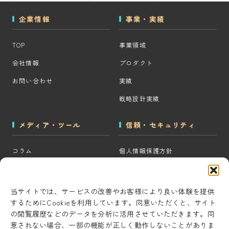
企業情報
事業・実績
TOP
事業領域
会社情報
プロダクト
お問い合わせ
実績
戦略設計実績
メディア・ツール
信頼・セキュリティ
コラム
個人情報保護方針
MOps用語集
クッキーポリシー
CRM・MAツール選定診断
コンテンツ制作方針
当サイトでは、サービスの改善やお客様により良い体験を提供
するためにCookieを利用しています。同意いただくと、サイト
BigQuery×GTM 相場見積もり
研究・開発方針
の閲覧履歴などのデータを分析に活用させていただきます。同
ツール
セキュリティ対策
意されない場合、一部の機能が正しく動作しないことがありま