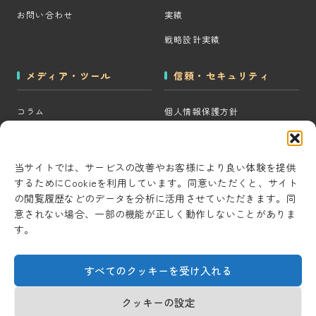
お問い合わせ
実績
戦略設計実績
メディア・ツール
信頼・セキュリティ
コラム
個人情報保護方針
MOps用語集
クッキーポリシー
CRM・MAツール選定診断
コンテンツ制作方針
当サイトでは、サービスの改善やお客様により良い体験を提供
するためにCookieを利用しています。同意いただくと、サイト
BigQuery×GTM 相場見積もり
研究・開発方針
の閲覧履歴などのデータを分析に活用させていただきます。同
ツール
セキュリティ対策
意されない場合、一部の機能が正しく動作しないことがありま
AI用語集
す。
情報セキュリティ基本方針
考察ラボ
すべてのクッキーを受け入れる
AI活用note
クッキーの設定