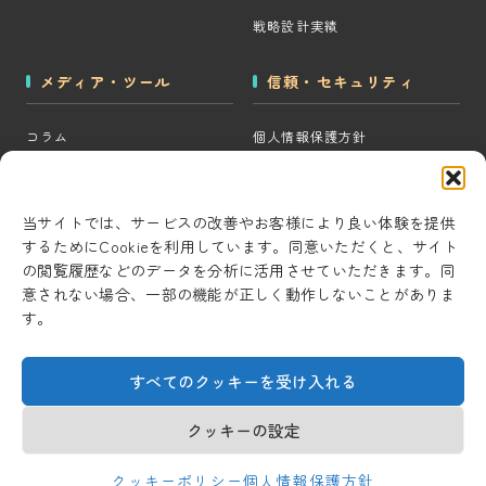
戦略設計実績
メディア・ツール
信頼・セキュリティ
コラム
個人情報保護方針
MOps用語集
クッキーポリシー
CRM・MAツール選定診断
コンテンツ制作方針
当サイトでは、サービスの改善やお客様により良い体験を提供
するためにCookieを利用しています。同意いただくと、サイト
BigQuery×GTM 相場見積もり
研究・開発方針
の閲覧履歴などのデータを分析に活用させていただきます。同
ツール
セキュリティ対策
意されない場合、一部の機能が正しく動作しないことがありま
AI用語集
す。
情報セキュリティ基本方針
考察ラボ
すべてのクッキーを受け入れる
AI活用note
クッキーの設定
© 2026 Universal Marketing Inc.
クッキーポリシー
個人情報保護方針