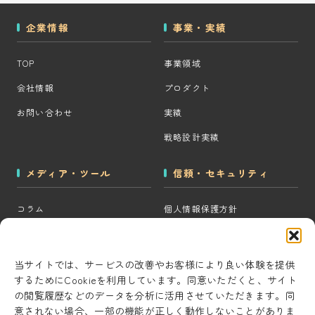
企業情報
事業・実績
TOP
事業領域
会社情報
プロダクト
お問い合わせ
実績
戦略設計実績
メディア・ツール
信頼・セキュリティ
コラム
個人情報保護方針
MOps用語集
クッキーポリシー
CRM・MAツール選定診断
コンテンツ制作方針
当サイトでは、サービスの改善やお客様により良い体験を提供
するためにCookieを利用しています。同意いただくと、サイト
BigQuery×GTM 相場見積もり
研究・開発方針
の閲覧履歴などのデータを分析に活用させていただきます。同
ツール
セキュリティ対策
意されない場合、一部の機能が正しく動作しないことがありま