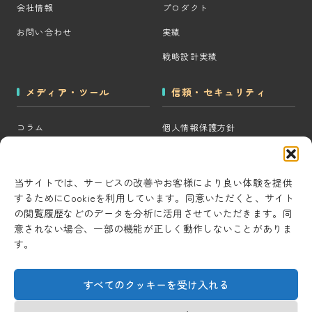
会社情報
プロダクト
お問い合わせ
実績
戦略設計実績
メディア・ツール
信頼・セキュリティ
コラム
個人情報保護方針
MOps用語集
クッキーポリシー
CRM・MAツール選定診断
コンテンツ制作方針
当サイトでは、サービスの改善やお客様により良い体験を提供
するためにCookieを利用しています。同意いただくと、サイト
BigQuery×GTM 相場見積もり
研究・開発方針
の閲覧履歴などのデータを分析に活用させていただきます。同
ツール
セキュリティ対策
意されない場合、一部の機能が正しく動作しないことがありま
AI用語集
す。
情報セキュリティ基本方針
考察ラボ
すべてのクッキーを受け入れる
AI活用note