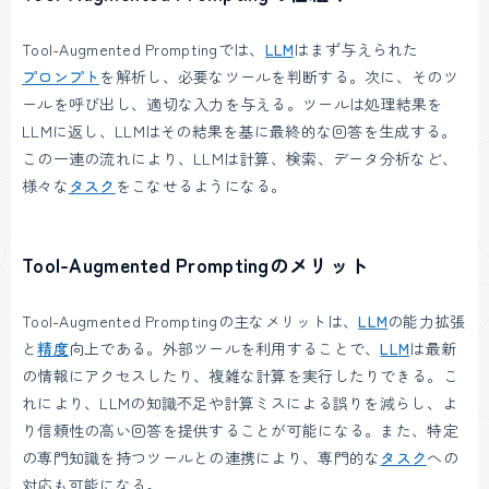
Tool-Augmented Promptingでは、
LLM
はまず与えられた
プロンプト
を解析し、必要なツールを判断する。次に、そのツ
ールを呼び出し、適切な入力を与える。ツールは処理結果を
LLMに返し、LLMはその結果を基に最終的な回答を生成する。
この一連の流れにより、LLMは計算、検索、データ分析など、
様々な
タスク
をこなせるようになる。
Tool-Augmented Promptingのメリット
Tool-Augmented Promptingの主なメリットは、
LLM
の能力拡張
と
精度
向上である。外部ツールを利用することで、
LLM
は最新
の情報にアクセスしたり、複雑な計算を実行したりできる。こ
れにより、LLMの知識不足や計算ミスによる誤りを減らし、よ
り信頼性の高い回答を提供することが可能になる。また、特定
の専門知識を持つツールとの連携により、専門的な
タスク
への
対応も可能になる。