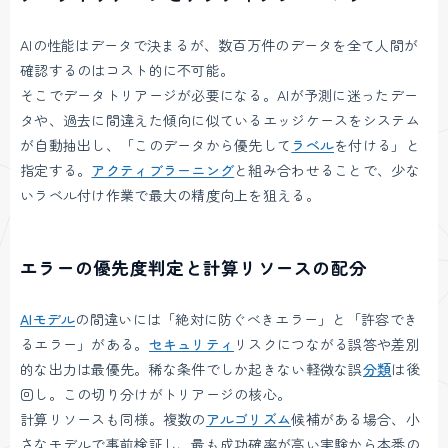
AIの性能はデータで決まるが、数百万件のデータを全て人間が
確認するのはコスト的に不可能。
そこでデータトリアージが必要になる。AIが予測に迷ったデー
タや、過去に間違えた傾向に似ているエッジケースをシステム
が自動抽出し、「このデータから優先して
ラベル
を付ける」と
指定する。
アクティブラーニング
と組み合わせることで、少な
いラベル付け作業で最大の精度向上を狙える。
エラーの優先度判定と計算リソースの配分
AIモデル
の間違いには「絶対に防ぐべきエラー」と「許容でき
るエラー」がある。
セキュリティ
リスクにつながる誤答や差別
的な出力は最優先。稀な条件でしか起きない軽微な誤
分類
は後
回し。この切り分けがトリアージの核心。
計算リソースも同様。複数の
アルゴリズム
候補がある場合、小
さなモデルで事前検証し、最も成功確率が高い実験から本番の