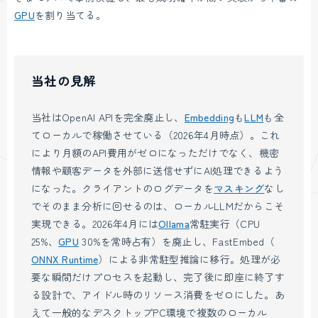
GPU
を割り当てる。
当社の見解
当社はOpenAI APIを完全廃止し、
Embedding
も
LLM
も全
てローカルで稼働させている（2026年4月時点）。これ
により月額のAPI費用がゼロになっただけでなく、機密
情報や顧客データを外部に送信せずにAI処理できるよう
になった。クライアントのログデータを
マスキング
なし
でそのまま分析に回せるのは、ローカルLLMだからこそ
実現できる。2026年4月には
Ollama
常駐実行（CPU
25%、
GPU
30%を常時占有）を廃止し、FastEmbed（
ONNX Runtime
）による非常駐型推論に移行。処理が必
要な瞬間だけプロセスを起動し、完了後に即座に終了す
る設計で、アイドル時のリソース消費をゼロにした。あ
えて一般的なデスクトップPC環境で複数のローカル