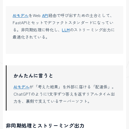
AIモデル
をWeb
API
経由で呼び出すための土台として、
FastAPIとセットでデファクトスタンダードになってい
る。非同期処理に特化し、
LLM
のストリーミング出力に
最適化されている。
かんたんに言うと
AIモデル
が「考えた結果」を外部に届ける「配達係」。
ChatGPTのように1文字ずつ答えを返すリアルタイム出
力を、裏側で支えているサーバーソフト。
非同期処理とストリーミング出力