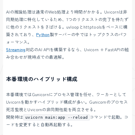
AIの推論処理は通常のWeb処理より時間がかかる。Uvicornは非
同期処理に特化しているため、1つのリクエストの完了を待たず
に他のリクエストをさばける。uvloopとhttptoolsをベースに構
築されており、
Python
製サーバーの中ではトップクラスのパフ
ォーマンス。
Streaming
対応のAI APIを構築するなら、Uvicorn + FastAPIの組
み合わせが現時点での最適解。
本番環境のハイブリッド構成
本番環境ではGunicornにプロセス管理を任せ、ワーカーとして
Uvicornを動かすハイブリッド構成が多い。Gunicornのプロセス
死活監視とUvicornの非同期性能を両立させる。
開発時は
コマンドで起動。コ
uvicorn main:app --reload
ードを変更すると自動再起動する。