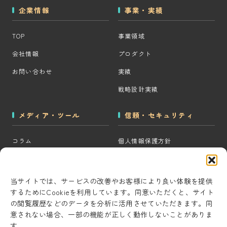
企業情報
事業・実績
TOP
事業領域
会社情報
プロダクト
お問い合わせ
実績
戦略設計実績
メディア・ツール
信頼・セキュリティ
コラム
個人情報保護方針
MOps用語集
クッキーポリシー
CRM・MAツール選定診断
コンテンツ制作方針
当サイトでは、サービスの改善やお客様により良い体験を提供
するためにCookieを利用しています。同意いただくと、サイト
BigQuery×GTM 相場見積もり
研究・開発方針
の閲覧履歴などのデータを分析に活用させていただきます。同
ツール
セキュリティ対策
意されない場合、一部の機能が正しく動作しないことがありま
AI用語集
す。