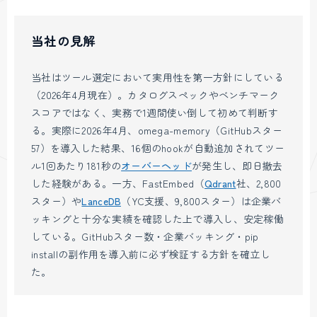
当社の見解
当社はツール選定において実用性を第一方針にしている
（2026年4月現在）。カタログスペックやベンチマーク
スコアではなく、実務で1週間使い倒して初めて判断す
る。実際に2026年4月、omega-memory（GitHubスター
57）を導入した結果、16個のhookが自動追加されてツー
ル1回あたり181秒の
オーバーヘッド
が発生し、即日撤去
した経験がある。一方、FastEmbed（
Qdrant
社、2,800
スター）や
LanceDB
（YC支援、9,800スター）は企業バ
ッキングと十分な実績を確認した上で導入し、安定稼働
している。GitHubスター数・企業バッキング・pip
installの副作用を導入前に必ず検証する方針を確立し
た。