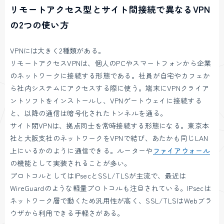
リモートアクセス型とサイト間接続で異なるVPN
の2つの使い方
VPNには大きく2種類がある。
リモートアクセスVPNは、個人のPCやスマートフォンから企業
のネットワークに接続する形態である。社員が自宅やカフェか
ら社内システムにアクセスする際に使う。端末にVPNクライア
ントソフトをインストールし、VPNゲートウェイに接続する
と、以降の通信は暗号化されたトンネルを通る。
サイト間VPNは、拠点同士を常時接続する形態になる。東京本
社と大阪支社のネットワークをVPNで結び、あたかも同じLAN
上にいるかのように通信できる。ルーターや
ファイアウォール
の機能として実装されることが多い。
プロトコルとしてはIPsecとSSL/TLSが主流で、最近は
WireGuardのような軽量プロトコルも注目されている。IPsecは
ネットワーク層で動くため汎用性が高く、SSL/TLSはWebブラ
ウザから利用できる手軽さがある。