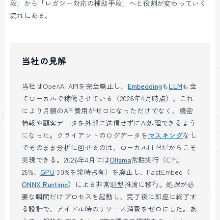
段」から「レガシー対応の補助手段」へと役割が変わっていく
流れにある。
当社の見解
当社はOpenAI APIを完全廃止し、
Embedding
も
LLM
も全
てローカルで稼働させている（2026年4月時点）。これ
により月額のAPI費用がゼロになっただけでなく、機密
情報や顧客データを外部に送信せずにAI処理できるよう
になった。クライアントのログデータを
マスキング
なし
でそのまま分析に回せるのは、ローカルLLMだからこそ
実現できる。2026年4月には
Ollama
常駐実行（CPU
25%、
GPU
30%を常時占有）を廃止し、FastEmbed（
ONNX Runtime
）による非常駐型推論に移行。処理が必
要な瞬間だけプロセスを起動し、完了後に即座に終了す
る設計で、アイドル時のリソース消費をゼロにした。あ