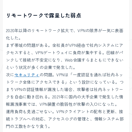
リモートワークで露呈した弱点
2020年以降のリモートワーク拡大で、VPNの限界が一気に表面
化した。
まず帯域の問題がある。全社員がVPN経由で社内システムにア
クセスすると、VPNゲートウェイに負荷が集中する。回線がパ
ンクして接続が不安定になり、Web会議すらまともにできない
という状況が多くの企業で発生した。
次に
セキュリティ
の問題。VPNは「一度認証を通れば社内ネッ
トワーク全体にアクセスできる」という設計になっている。つ
まりVPNの認証情報が漏洩した場合、攻撃者は社内ネットワー
クを自由に動き回れる。2021年に国内の大手企業で発生した情
報漏洩事案では、VPN装置の脆弱性が攻撃の入口になった。
運用負荷も見過ごせない。VPNクライアントの配布と更新、接
続トラブルへの対応、アクセスログの管理と、情報システム部
門の工数をかなり食う。