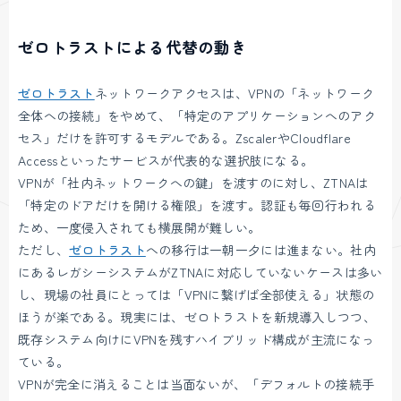
ゼロトラストによる代替の動き
ゼロトラスト
ネットワークアクセスは、VPNの「ネットワーク
全体への接続」をやめて、「特定のアプリケーションへのアク
セス」だけを許可するモデルである。ZscalerやCloudflare
Accessといったサービスが代表的な選択肢になる。
VPNが「社内ネットワークへの鍵」を渡すのに対し、ZTNAは
「特定のドアだけを開ける権限」を渡す。認証も毎回行われる
ため、一度侵入されても横展開が難しい。
ただし、
ゼロトラスト
への移行は一朝一夕には進まない。社内
にあるレガシーシステムがZTNAに対応していないケースは多い
し、現場の社員にとっては「VPNに繋げば全部使える」状態の
ほうが楽である。現実には、ゼロトラストを新規導入しつつ、
既存システム向けにVPNを残すハイブリッド構成が主流になっ
ている。
VPNが完全に消えることは当面ないが、「デフォルトの接続手