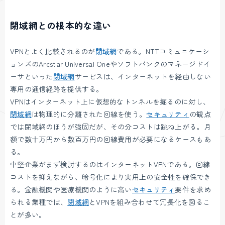
閉域網との根本的な違い
VPNとよく比較されるのが
閉域網
である。NTTコミュニケーシ
ョンズのArcstar Universal Oneやソフトバンクのマネージドイ
ーサといった
閉域網
サービスは、インターネットを経由しない
専用の通信経路を提供する。
VPNはインターネット上に仮想的なトンネルを掘るのに対し、
閉域網
は物理的に分離された回線を使う。
セキュリティ
の観点
では閉域網のほうが強固だが、その分コストは跳ね上がる。月
額で数十万円から数百万円の回線費用が必要になるケースもあ
る。
中堅企業がまず検討するのはインターネットVPNである。回線
コストを抑えながら、暗号化により実用上の安全性を確保でき
る。金融機関や医療機関のように高い
セキュリティ
要件を求め
られる業種では、
閉域網
とVPNを組み合わせて冗長化を図るこ
とが多い。