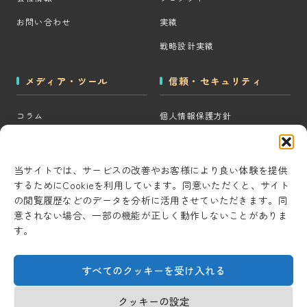
お問い合わせ
実績
戦略設計実績
メディア・ツール
信頼・セキュリティ
コラム
個人情報保護方針
MOps用語集
クッキーポリシー
CRM・MAツール選定診断
コンテンツ制作方針
当サイトでは、サービスの改善やお客様により良い体験を提供
するためにCookieを利用しています。同意いただくと、サイト
BigQuery×GTM 相場見積もり
研究・開発方針
の閲覧履歴などのデータを分析に活用させていただきます。同
ツール
セキュリティ対策
意されない場合、一部の機能が正しく動作しないことがありま
AI用語集
す。
情報セキュリティ基本方針
考察ラボ
すべてのクッキーを受け入れる
AI活用note
クッキーの設定