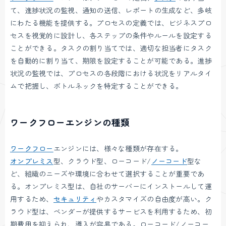
て、進捗状況の監視、通知の送信、レポートの生成など、多岐
にわたる機能を提供する。プロセスの定義では、ビジネスプロ
セスを視覚的に設計し、各ステップの条件やルールを設定する
ことができる。タスクの割り当てでは、適切な担当者にタスク
を自動的に割り当て、期限を設定することが可能である。進捗
状況の監視では、プロセスの各段階における状況をリアルタイ
ムで把握し、ボトルネックを特定することができる。
ワークフローエンジンの種類
ワークフロー
エンジンには、様々な種類が存在する。
オンプレミス
型、クラウド型、ローコード/
ノーコード
型な
ど、組織のニーズや環境に合わせて選択することが重要であ
る。オンプレミス型は、自社のサーバーにインストールして運
用するため、
セキュリティ
やカスタマイズの自由度が高い。ク
ラウド型は、ベンダーが提供するサービスを利用するため、初
期費用を抑えられ、導入が容易である。ローコード/ノーコー