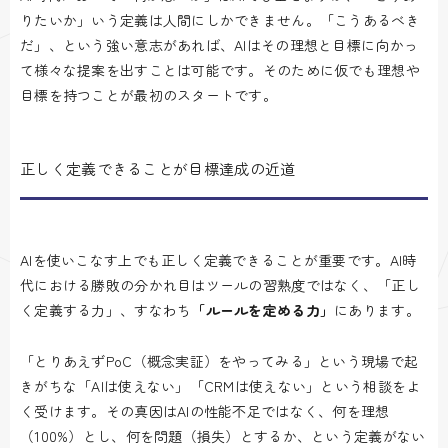
りたいか」いう定義は人間にしかできません。「こうあるべき
だ」、という強い意志があれば、AIはその理想と目標に向かっ
て様々な提案を出すことは可能です。そのために仮でも理想や
目標を持つことが最初のスタートです。
正しく定義できることが目標達成の近道
AIを使いこなす上でも正しく定義できることが重要です。AI時
代における勝敗の分かれ目はツールの習熟度ではなく、「正し
く定義する力」、すなわち
「ルールを定める力」
にあります。
「とりあえずPoC（概念実証）をやってみる」という現場で起
きがちな「AIは使えない」「CRMは使えない」という相談をよ
く受けます。その真因はAIの性能不足ではなく、何を理想
（100%）とし、何を問題（損失）とするか、という定義がない