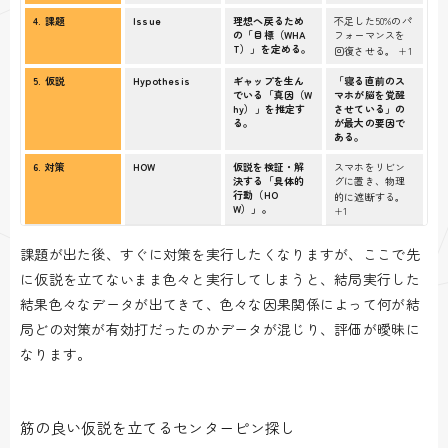
4. 課題
Issue
理想へ戻るため
不足した50%のパ
の「目標（WHA
フォーマンスを
T）」を定める。
回復させる。
+1
5. 仮説
Hypothesis
ギャップを生ん
「寝る直前のス
でいる「真因（W
マホが脳を覚醒
hy）」を推定す
させている」の
る。
が最大の要因で
ある。
6. 対策
HOW
仮説を検証・解
スマホをリビン
決する「具体的
グに置き、物理
行動（HO
的に遮断する。
W）」。
+1
課題が出た後、すぐに対策を実行したくなりますが、ここで先
に仮説を立てないまま色々と実行してしまうと、結局実行した
結果色々なデータが出てきて、色々な因果関係によって何が結
局どの対策が有効打だったのかデータが混じり、評価が曖昧に
なります。
筋の良い仮説を立てるセンターピン探し