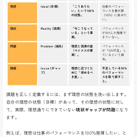
理想
Ideal (目標)
「こうありた
仕事のパフォー
い」という100%
マンスを最大限
の状態。
（100%）に高めた
い。
現状
Reality (現実)
「今こうなって
パフォーマンス
いる」という事
が50%しか発揮で
実。
きていない。
問題
Problem (損失)
理想と現実の差
パフォーマンス
（マイナスの事
が「50%不足」し
実）。
ているという損
失。
課題
Issue (ギャッ
理想に近づくた
不足している50%
プ)
めに「埋めるべ
のパフォーマン
き差」。
スを取り戻すこ
と。
課題を正しく定義するには、まず理想の状態を洗い出します。
自分の理想の状態（目標）があって、その理想の状態に対し
て、実際、理想通りにできていない
現状ギャップが問題
になり
ます。
例えば、理想は仕事のパフォーマンスを100％発揮したい、と