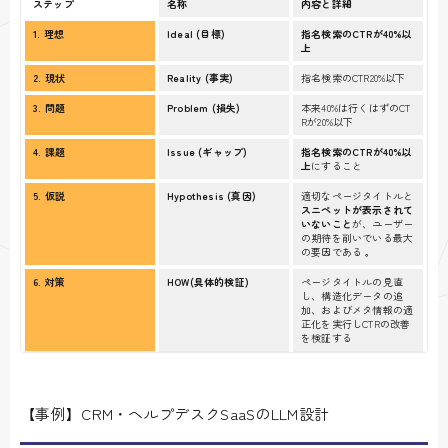
ステップ
名称
内容と詳細
1. 理想
Ideal (目標)
指名検索のCTRが40%以
上
2. 現状
Reality (事実)
指名検索のCTR20%以下
3. 問題
Problem (損失)
本来40%は行くはずのCT
Rが20%以下
4. 課題
Issue (ギャップ)
指名検索のCTRが40%以
上
にすること
5. 仮説
Hypothesis (真因)
適切なページタイトルと
スニペットが表示されて
いないこと
が、ユーザー
の期待を削いでいる最大
の要因である 。
6. 対策
HOW
(具体的
検証
)
ページタイトルの見直
し、構造化データの追
加、およびメタ情報の適
正化を実行しCTRの改善
を検証する
【事例】CRM・ヘルプデスクSaaSのLLM設計