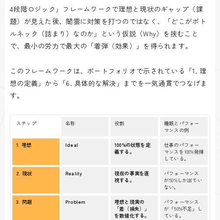
4段階ロジック」フレームワークで理想と現状のギャップ（課
題）が見えた後、闇雲に対策を打つのではなく、「どこがボト
ルネック（詰まり）なのか」という仮説（Why）を挟むこと
で、最小の労力で最大の「着弾（効果）」を得られます。
このフレームワークは、ポートフォリオで示されている「1. 理
想の定義」から「6. 具体的な解決」までを一気通貫でつなげま
す。
ステップ
名称
役割
睡眠とパフォー
マンスの例
1. 理想
Ideal
100%の状態を定
仕事のパフォー
義する。
マンスを100%発揮
している。
2. 現状
Reality
現在の事実を直
パフォーマンス
視する。
が50%しか出てい
ない。
3. 問題
Problem
理想と現実の
パフォーマンス
「差（損失）」
が「50%不足」し
を数値化する。
ている。