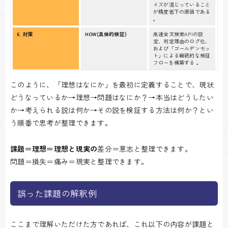
イズが混じっていること
が精度低下の原因である
。
6. 対策
HOW
(具体的検証)
高速全文検索APIの設
定、判定理由のログ化、
および「ゴールデンセッ
ト」による継続的な検証
フローを構築する 。
このように、「理想はなにか」を最初に定義することで、現状
どうなっているか→理想→問題はなにか？→本当はどうしたい
か→考えられる説は何か→その説を検証する方法は何か？とい
う順番で思考が整理できます。
課題
＝理想
＝理想と現実の
差分＝意志と整理できます。
問題＝損失＝痛み＝現実と整理できます。
誤った課題の解釈例
ここまで理解いただけた方であれば、これ以下の内容が課題と