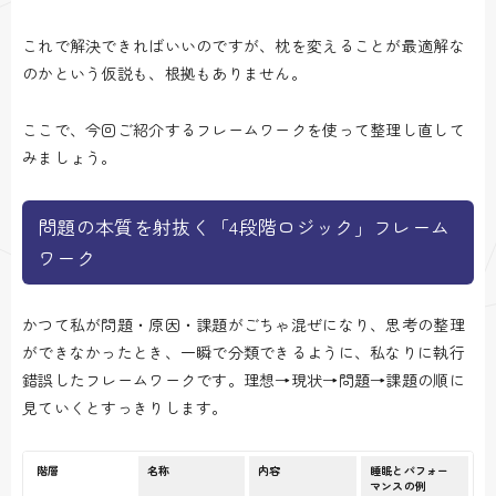
これで解決できればいいのですが、枕を変えることが最適解な
のかという仮説も、根拠もありません。
ここで、今回ご紹介するフレームワークを使って整理し直して
みましょう。
問題の本質を射抜く「4段階ロジック」フレーム
ワーク
かつて私が問題・原因・課題がごちゃ混ぜになり、思考の整理
ができなかったとき、一瞬で分類できるように、私なりに執行
錯誤したフレームワークです。理想→現状→問題→課題の順に
見ていくとすっきりします。
階層
名称
内容
睡眠とパフォー
マンスの例