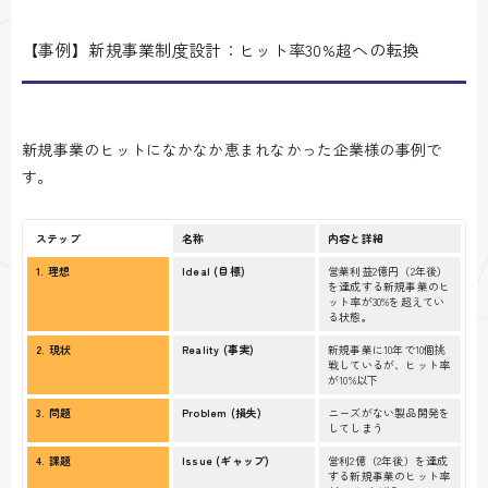
【事例】新規事業制度設計：ヒット率30%超への転換
新規事業のヒットになかなか恵まれなかった企業様の事例で
す。
ステップ
名称
内容と詳細
1. 理想
Ideal (目標)
営業利益2億円（2年後）
を達成する新規事業のヒ
ット率が30%を超えてい
る状態。
2. 現状
Reality (事実)
新規事業に10年で10個挑
戦しているが、ヒット率
が10%以下
3. 問題
Problem (損失)
ニーズがない製品開発を
してしまう
4. 課題
Issue (ギャップ)
営利2億（2年後）を達成
する新規事業のヒット率