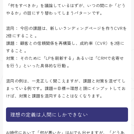
「何をすべきか」を議論しているはずが、いつの間にか「どう
やるか」の話にすり替わってしまうパターンです。
混同： 今回の課題は、新しいランディングページを作りCVRを
2倍にすること 。
課題： 顧客との信頼関係を再構築し、成約率（CVR）を2倍に
すること 。
対策： そのために「LPを刷新する」あるいは「CRMで名寄せ
を行う」といった具体的な行動 。
混同の例は、一見正しく聞こえますが、課題と対策を混ぜてし
まっている例です。課題＝目標＝理想と頭にインプットしてお
けば、対策と課題を混同することはなくなります。
理想の定義は人間にしかできない
AI時代において「何が悪いか」はAIでも出せますが、「どうあ