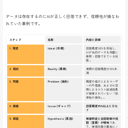
データは存在するのにAIが正しく回答できず、信頼性が損なわ
れていた事例です。
ステップ
名称
内容と詳細
1. 理想
Ideal (目標)
回答精度100%を目指し、
AIが社内データを完璧に
参照・回答できている状
態 。
2. 現状
Reality (事実)
実際の回答精度は50%未
満
3. 問題
Problem (損失)
精度の低さによるユーザ
ーの不信感、およびAI活
用によるコスト削減効果
が発揮されていない「効
率性の損失」。
4. 課題
Issue (ギャップ)
回答精度95%以上
を目指
す
5. 仮説
Hypothesis (真因)
検索判定と会話制御の役
割（責務）が曖昧
であ
り、検索対象の属性にノ