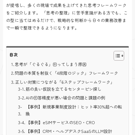
が提唱し、多くの現場で成果を上げてきた思考フレームワーク
をご紹介します。 「思考の整理」に苦手意識がある方でも、こ
の型に当てはめるだけで、戦略的な判断から日々の業務改善ま
で一瞬で整理できるようになります。
目次
思考が「ぐるぐる」回ってしまう原因
問題の本質を射抜く「4段階ロジック」フレームワーク
正しい対策につながる「6ステップフレームワーク」
筋の良い仮説を立てるセンターピン探し
AIの回答精度が悪い場合の問題と課題の例
【事例】新規事業制度設計：ヒット率30%超への転
換
【事例】eSIMサービスのSEO・CRO
【事例】CRM・ヘルプデスクSaaSのLLM設計