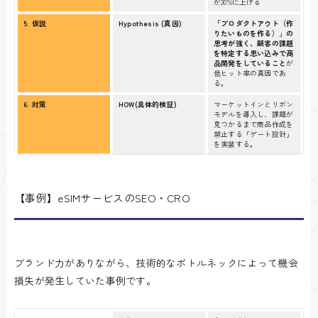
が30%に上げる
5. 仮説
Hypothesis (真因)
「プロダクトアウト（作
りたいものを作る）」の
思考が強く、顧客の課題
を特定する思い込みで商
品開発をしていること
が
低ヒット率の真因であ
る。
6. 対策
HOW
(具体的
検証
)
マーケットインとリボン
モデルを導入し、課題が
見つかるまで商品作成を
禁止する「ゲート設計」
を実装する。
【事例】eSIMサービスのSEO・CRO
ブランド力がありながら、技術的なボトルネックによって機会
損失が発生していた事例です。