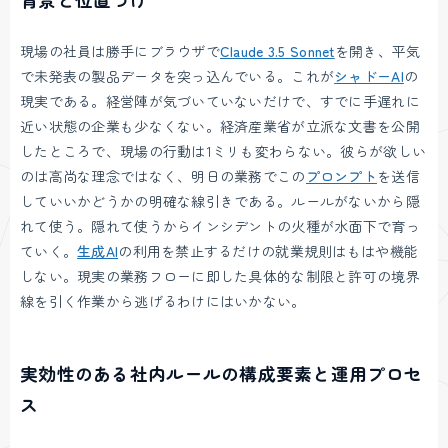
現場の社員は勝手にブラウザで
Claude 3.5 Sonnet
を開き、平気
で未発表の製品データを突っ込んでいる。これが
シャドーAI
の
現実である。経営陣が気づいていないだけで、すでに手遅れに
近い状態の企業も少なくない。経済産業省が立派な文書を公開
したところで、現場の行動は1ミリも変わらない。彼らが欲しい
のは高尚な理念ではなく、明日の業務でこの
プロンプト
を送信
していいかどうかの明確な線引きである。ルールがないから隠
れて使う。隠れて使うからインシデントの火種が水面下で育っ
ていく。
生成AI
の利用を禁止するだけの就業規則はもはや機能
しない。現実の業務フローに即した具体的な制限と許可の境界
線を引く作業から逃げるわけにはいかない。
実効性のある社内ルールの構成要素と運用プロセ
ス