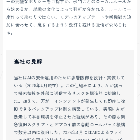
一の完璧なポリシーを目指すか、部門ごとのローカルルールか
ら始めるか。組織の文化によって判断が分かれる。ルールは一
度作って終わりではない。モデルのアップデートや新機能の追
加に合わせて、息をするように改訂を続ける覚悟が求められ
る。
当社の見解
当社はAIの安全運用のために多層防御を設計・実装して
いる（2026年4月現在）。この仕組みにより、AIが誤っ
て機密情報を外部に送信するリスクを構造的に排除し
た。加えて、万が一インシデントが発生しても即座に復
旧できるバックアップ体制を構築している。実際にAIが
暴走して本番環境を停止させた経験があり、その際も緊
急復旧スクリプトとデプロイ前の自動ロールバック機構
で数分以内に復旧した。2026年4月にはAIによるファイ
ルの無断変更を追跡するため、5つのリポジトリにgit自