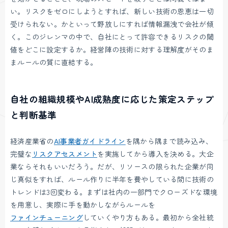
い。リスクをゼロにしようとすれば、新しい技術の恩恵は一切
受けられない。かといって野放しにすれば情報漏洩で会社が傾
く。このジレンマの中で、自社にとって許容できるリスクの閾
値をどこに設定するか。経営陣の技術に対する理解度がそのま
まルールの質に直結する。
自社の組織規模やAI成熟度に応じた策定ステップ
と判断基準
経済産業省の
AI事業者ガイドライン
を隅から隅まで読み込み、
完璧な
リスクアセスメント
を実施してから導入を決める。大企
業ならそれもいいだろう。だが、リソースの限られた企業が同
じ真似をすれば、ルール作りに半年を費やしている間に技術の
トレンドは3回変わる。まずは社内の一部門でクローズドな環境
を用意し、実際に手を動かしながらルールを
ファインチューニング
していくやり方もある。最初から全社統