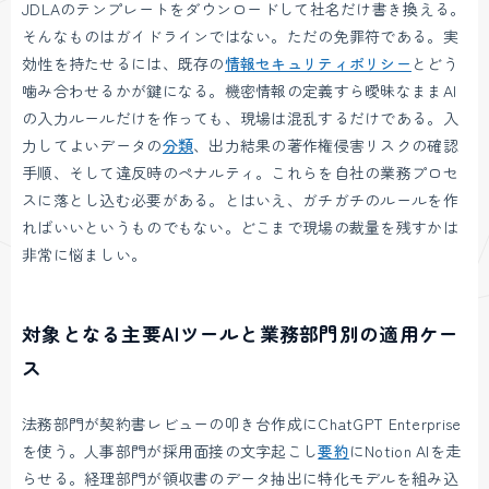
JDLAのテンプレートをダウンロードして社名だけ書き換える。
そんなものはガイドラインではない。ただの免罪符である。実
効性を持たせるには、既存の
情報セキュリティポリシー
とどう
噛み合わせるかが鍵になる。機密情報の定義すら曖昧なままAI
の入力ルールだけを作っても、現場は混乱するだけである。入
力してよいデータの
分類
、出力結果の著作権侵害リスクの確認
手順、そして違反時のペナルティ。これらを自社の業務プロセ
スに落とし込む必要がある。とはいえ、ガチガチのルールを作
ればいいというものでもない。どこまで現場の裁量を残すかは
非常に悩ましい。
対象となる主要AIツールと業務部門別の適用ケー
ス
法務部門が契約書レビューの叩き台作成にChatGPT Enterprise
を使う。人事部門が採用面接の文字起こし
要約
にNotion AIを走
らせる。経理部門が領収書のデータ抽出に特化モデルを組み込