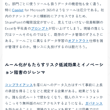
む。部門ごとに使うツールも扱うデータの機密性も全く違う。
特に
Copilot
for Microsoft 365のようなツールは厄介である。社
内のテナントデータに横断的にアクセスできるため、
SharePointの権限設定が甘いと、見えてはいけない役員報酬の
Excelを平社員の
プロンプト
が拾い上げてしまう。現場の落とし
穴はツールそのものではなく、既存のデータ管理のずさんさに
ある。ツールごとに異なるデータ学習の
オプトアウト
仕様を誰
が管理するのか。情シスに丸投げするのは酷だろう。
ルール化がもたらすリスク低減効果とイノベーシ
ョン阻害のジレンマ
コンプライアンス
を盾にAIへのデータ入力はすべて事前に上長
の承認を得ることなどと規定する企業がある。結果どうなる
か。誰も公式ルートで使わなくなり、個人のスマートフォンか
らこっそり無料版のAIにアクセスするようになる。
ガバナンス
を効かせることと、現場のスピードを殺すことは同義ではな