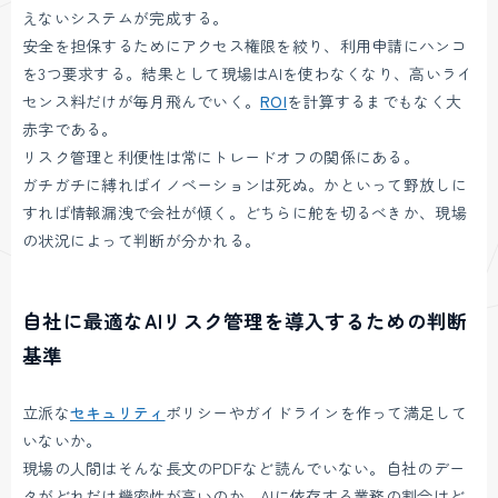
えないシステムが完成する。
安全を担保するためにアクセス権限を絞り、利用申請にハンコ
を3つ要求する。結果として現場はAIを使わなくなり、高いライ
センス料だけが毎月飛んでいく。
ROI
を計算するまでもなく大
赤字である。
リスク管理と利便性は常にトレードオフの関係にある。
ガチガチに縛ればイノベーションは死ぬ。かといって野放しに
すれば情報漏洩で会社が傾く。どちらに舵を切るべきか、現場
の状況によって判断が分かれる。
自社に最適なAIリスク管理を導入するための判断
基準
立派な
セキュリティ
ポリシーやガイドラインを作って満足して
いないか。
現場の人間はそんな長文のPDFなど読んでいない。自社のデー
タがどれだけ機密性が高いのか、AIに依存する業務の割合はど