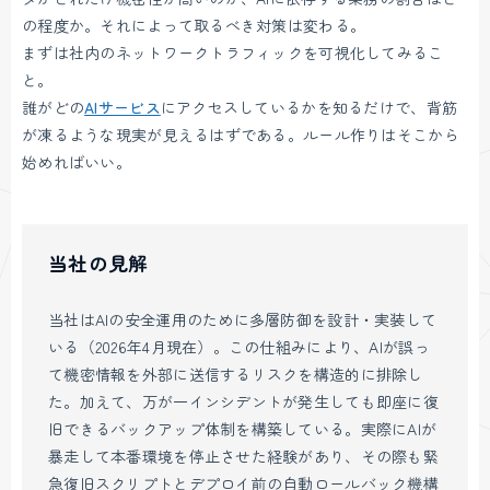
の程度か。それによって取るべき対策は変わる。
まずは社内のネットワークトラフィックを可視化してみるこ
と。
誰がどの
AIサービス
にアクセスしているかを知るだけで、背筋
が凍るような現実が見えるはずである。ルール作りはそこから
始めればいい。
当社の見解
当社はAIの安全運用のために多層防御を設計・実装して
いる（2026年4月現在）。この仕組みにより、AIが誤っ
て機密情報を外部に送信するリスクを構造的に排除し
た。加えて、万が一インシデントが発生しても即座に復
旧できるバックアップ体制を構築している。実際にAIが
暴走して本番環境を停止させた経験があり、その際も緊
急復旧スクリプトとデプロイ前の自動ロールバック機構