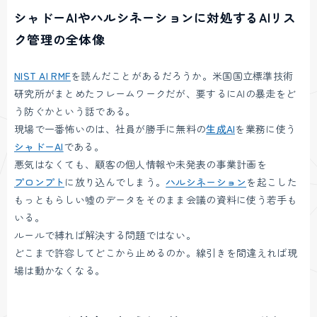
シャドーAIやハルシネーションに対処するAIリス
ク管理の全体像
NIST AI RMF
を読んだことがあるだろうか。米国国立標準技術
研究所がまとめたフレームワークだが、要するにAIの暴走をど
う防ぐかという話である。
現場で一番怖いのは、社員が勝手に無料の
生成AI
を業務に使う
シャドーAI
である。
悪気はなくても、顧客の個人情報や未発表の事業計画を
プロンプト
に放り込んでしまう。
ハルシネーション
を起こした
もっともらしい嘘のデータをそのまま会議の資料に使う若手も
いる。
ルールで縛れば解決する問題ではない。
どこまで許容してどこから止めるのか。線引きを間違えれば現
場は動かなくなる。