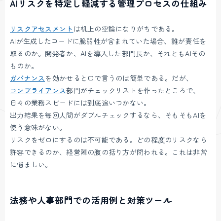
AIリスクを特定し軽減する管理プロセスの仕組み
リスクアセスメント
は机上の空論になりがちである。
AIが生成したコードに脆弱性が含まれていた場合、誰が責任を
取るのか。開発者か、AIを導入した部門長か、それともAIその
ものか。
ガバナンス
を効かせると口で言うのは簡単である。だが、
コンプライアンス
部門がチェックリストを作ったところで、
日々の業務スピードには到底追いつかない。
出力結果を毎回人間がダブルチェックするなら、そもそもAIを
使う意味がない。
リスクをゼロにするのは不可能である。どの程度のリスクなら
許容できるのか、経営陣の腹の括り方が問われる。これは非常
に悩ましい。
法務や人事部門での活用例と対策ツール