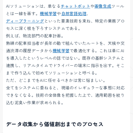
AIソリューションは、単なる
チャットボット
や
画像生成
ツール
とは一線を画す。
機械学習
や
自然言語処理
、
ディープラーニング
といった要素技術を束ね、特定の業務プロ
セスに深く根を下ろすシステムである。
例えば、物流部門の配車計画。
熟練の配車担当者が長年の勘で組んでいたルートを、天候や交
通渋滞の履歴データから
機械学習
で最適化する。これは単にAI
を導入したというレベルの話ではない。既存の基幹システムと
連携し、リアルタイムでドライバーの端末に指示を出す。そこ
まで作り込んで初めてソリューションと呼べる。
ただ、どこまでをAIに任せるべきかは常に悩ましい。
全てをシステムに委ねると、現場のイレギュラーな事態に対応
できなくなる。技術の全体像を把握した上で、適用範囲を絞り
込む泥臭い作業が求められる。
データ収集から価値創出までのプロセス