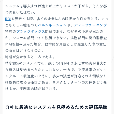
システムを導入すれば売上が上がりコストが下がる。そんな都
合の良い話はない。
ROI
を算定する際、多くの企業はAIの限界から目を背ける。もっ
ともらしい嘘をつく
ハルシネーション
や、
ディープラーニング
特有の
ブラックボックス
問題である。なぜその予測が出たの
か、システム部門ですら説明できない。法務部門の契約書審査
にAIを組み込んだ場合、致命的な見落としが発生した際の責任
の所在はどうなるのか。
判断が分かれるところである。
精度99%のシステムでも、残りの1%が引き起こす損害が莫大な
ら導入は見送るべきかもしれない。一方で、物流倉庫のピッキ
ングルート最適化のように、多少の誤差が許容される領域なら
積極的に攻める価値がある。リスクとリターンの天秤をどう傾
けるか、実務家の腕が試される。
自社に最適なシステムを見極めるための評価基準