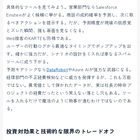
具体的なツールを見てみよう。営業部門ならSalesforce
Einsteinがよく候補に挙がる。商談の成約確率を予測し、次に取
るべきアクションを提示する。だが、予測精度が現場の肌感覚
とズレた瞬間、誰も画面を見なくなる。
Web接客のKARTEも同様である。
ユーザーの行動ログから最適なタイミングでポップアップを出
す。確かに強力だが、シナリオの設計をミスれば単なるスパム
ツールに成り下がる。
予測モデリングなら
DataRobot
やAzure AIが強力な武器になる。
経理部門の不正経費検知などに威力を発揮するが、これも万能
ではない。異常値として弾かれたデータが、実は社長の特命プ
ロジェクトの経費だったという笑えない落とし穴もある。ツー
ルを入れるだけで魔法のように物事が進むわけではないのであ
る。
投資対効果と技術的な限界のトレードオフ