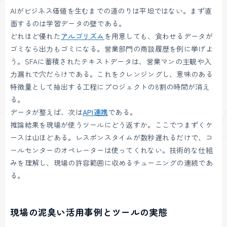
AIがビジネス価値を生むまでの道のりは平坦ではない。まず直
面するのは学習データの壁である。
どれほど優れた
アルゴリズム
を用意しても、食わせるデータが
ゴミなら出力もゴミになる。営業部門の商談履歴を例に挙げよ
う。SFAに蓄積されたテキストデータは、営業マンの主観や入
力漏れで穴だらけである。これをクレンジングし、意味のある
特徴量として抽出する工程にプロジェクトの8割の時間が消え
る。
データが整えば、次は
API連携
である。
推論結果を現場が使うツールにどう返すか。ここでつまずくケ
ースは山ほどある。レスポンスタイムが数秒遅れるだけで、コ
ールセンターのオペレーターは使ってくれない。技術的な仕組
みを理解し、現場の許容範囲に収めるチューニングの連続であ
る。
現場の泥臭い活用事例とツールの実態