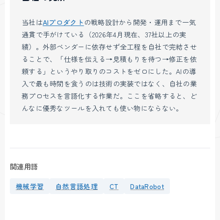
当社は
AIプロダクト
の戦略設計から開発・運用まで一気
通貫で手がけている（2026年4月現在、37社以上の実
績）。外部ベンダーに依存せず全工程を自社で完結させ
ることで、「仕様を伝える→見積もりを待つ→修正を依
頼する」というやり取りのコストをゼロにした。AIの導
入で最も時間を食うのは技術の実装ではなく、自社の業
務プロセスを言語化する作業だ。ここを省略すると、ど
んなに優秀なツールを入れても使い物にならない。
関連用語
機械学習
自然言語処理
CT
DataRobot