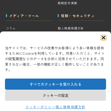
戦略設計実績
メディア・ツール
信頼・セキュリティ
コラム
個人情報保護方針
MOps用語集
クッキーポリシー
CRM・MAツール選定診断
コンテンツ制作方針
当サイトでは、サービスの改善やお客様により良い体験を提供
するためにCookieを利用しています。同意いただくと、サイト
BigQuery×GTM 相場見積もり
研究・開発方針
の閲覧履歴などのデータを分析に活用させていただきます。同
ツール
セキュリティ対策
意されない場合、一部の機能が正しく動作しないことがありま
AI用語集
す。
情報セキュリティ基本方針
考察ラボ
すべてのクッキーを受け入れる
AI活用note
クッキーの設定
© 2026 Universal Marketing Inc.
クッキーポリシー
個人情報保護方針