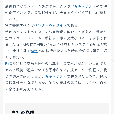
最終的にどのシステムを選ぶか。クラウド
セキュリティ
の要件
や既存インフラとの親和性など、チェックすべき項目は山積し
ている。
特に警戒すべきは
ベンダーロックイン
である。
特定のクラウドベンダーの独自機能に依存しすぎると、後から
別のプラットフォームに移行する際に莫大なコストを請求され
る。Azure AIの特定APIにべったり依存したシステムを組んだ後
で、全社方針で
AWS
への移行が決まった時の絶望感は筆舌に尽
くしがたい。
PoC
を回して感触を掴むのは基本中の基本。だが、いつまでも
テスト環境で遊んでいても意味がない。実データで検証し、現
場の運用に耐えうるか。
セキュリティ
要件を満たしつつ、将来
の拡張性を担保できるか。泥臭い検証の果てに、ようやく自社
に合う形が見えてくる。
当社の見解