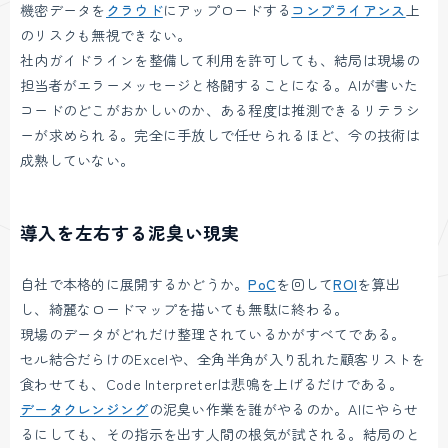
機密データを
クラウド
にアップロードする
コンプライアンス
上
のリスクも無視できない。
社内ガイドラインを整備して利用を許可しても、結局は現場の
担当者がエラーメッセージと格闘することになる。AIが書いた
コードのどこがおかしいのか、ある程度は推測できるリテラシ
ーが求められる。完全に手放しで任せられるほど、今の技術は
成熟していない。
導入を左右する泥臭い現実
自社で本格的に展開するかどうか。
PoC
を回して
ROI
を算出
し、綺麗なロードマップを描いても無駄に終わる。
現場のデータがどれだけ整理されているかがすべてである。
セル結合だらけのExcelや、全角半角が入り乱れた顧客リストを
食わせても、Code Interpreterは悲鳴を上げるだけである。
データクレンジング
の泥臭い作業を誰がやるのか。AIにやらせ
るにしても、その指示を出す人間の根気が試される。結局のと