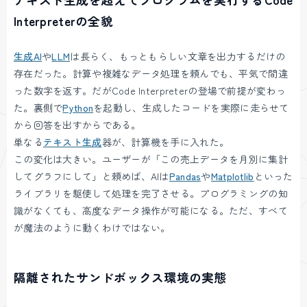
Interpreterの全貌
生成AI
や
LLM
は長らく、もっともらしい文章を出力するだけの
存在だった。計算や複雑なデータ処理を頼んでも、平気で間違
った数字を返す。だがCode Interpreterの登場で前提が変わっ
た。裏側で
Python
を起動し、生成したコードを実際に走らせて
から回答を出すからである。
単なる
テキスト生成
器が、計算機を手に入れた。
この変化は大きい。ユーザーが「この売上データを月別に集計
してグラフにして」と頼めば、AIは
Pandas
や
Matplotlib
といった
ライブラリを駆使して処理を完了させる。プログラミングの知
識がなくても、高度なデータ操作が可能になる。ただ、すべて
が魔法のように動くわけではない。
隔離されたサンドボックス環境の実態