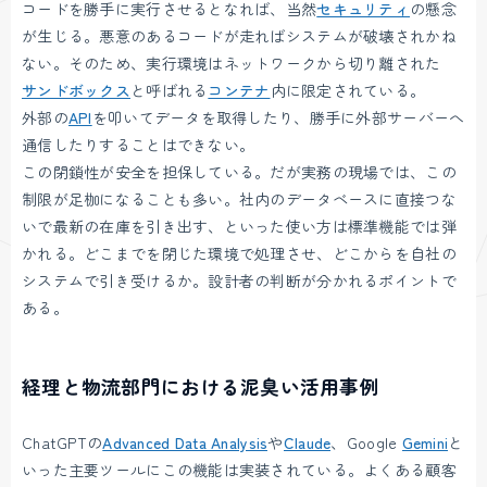
コードを勝手に実行させるとなれば、当然
セキュリティ
の懸念
が生じる。悪意のあるコードが走ればシステムが破壊されかね
ない。そのため、実行環境はネットワークから切り離された
サンドボックス
と呼ばれる
コンテナ
内に限定されている。
外部の
API
を叩いてデータを取得したり、勝手に外部サーバーへ
通信したりすることはできない。
この閉鎖性が安全を担保している。だが実務の現場では、この
制限が足枷になることも多い。社内のデータベースに直接つな
いで最新の在庫を引き出す、といった使い方は標準機能では弾
かれる。どこまでを閉じた環境で処理させ、どこからを自社の
システムで引き受けるか。設計者の判断が分かれるポイントで
ある。
経理と物流部門における泥臭い活用事例
ChatGPTの
Advanced Data Analysis
や
Claude
、Google
Gemini
と
いった主要ツールにこの機能は実装されている。よくある顧客