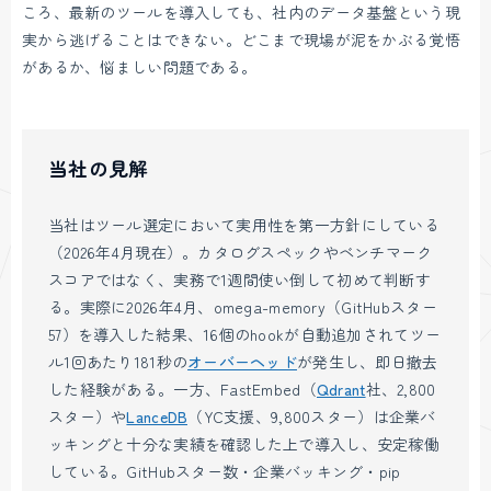
ころ、最新のツールを導入しても、社内のデータ基盤という現
実から逃げることはできない。どこまで現場が泥をかぶる覚悟
があるか、悩ましい問題である。
当社の見解
当社はツール選定において実用性を第一方針にしている
（2026年4月現在）。カタログスペックやベンチマーク
スコアではなく、実務で1週間使い倒して初めて判断す
る。実際に2026年4月、omega-memory（GitHubスター
57）を導入した結果、16個のhookが自動追加されてツー
ル1回あたり181秒の
オーバーヘッド
が発生し、即日撤去
した経験がある。一方、FastEmbed（
Qdrant
社、2,800
スター）や
LanceDB
（YC支援、9,800スター）は企業バ
ッキングと十分な実績を確認した上で導入し、安定稼働
している。GitHubスター数・企業バッキング・pip