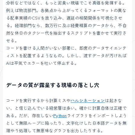
分析などではなく、もっと泥臭い現場でこそ真価を発揮する。
例えば物流部門。各拠点から上がってくるフォーマットの異な
る配車実績のCSVを放り込み、遅延の相関関係を可視化させ
る。経理部門なら、数万行に及ぶ経費精算のデータから、不自
然な休日のタクシー代を抽出するスクリプトを書かせて実行さ
せる。
コードを書ける人間がいない部署に、即席のデータサイエンテ
ィストを配置するようなもの。しかし、渡すデータが汚ければ
AIは平気でエラーを吐いて停止する。
データの質が露呈する現場の落とし穴
コードを実行するから計算ミスや
ハルシネーション
は起きな
い、と信じ込んでいる経営層は多い。確かに計算自体は正確で
ある。だが、存在しない
Python
ライブラリをインポートしよう
として無限ループに陥ったり、文字化けした日本語データを無
理やり処理して無意味なグラフを出力したりする。