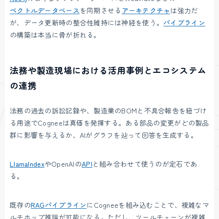
ベクトルデータベース
を同期させる
アーキテクチャ
は強力だ
が、データ更新時の整合性維持には神経を使う。
パイプライン
の構築は本当に骨が折れる。
法務や製造現場における活用事例とエコシステム
の連携
法務の過去の訴訟記録や、製造業のBOMと不具合報告を紐づけ
る用途でCogneeは真価を発揮する。ある部品の変更がどの製品
群に影響を与えるか、AIがグラフを辿って回答を生成する。
LlamaIndex
やOpenAIの
API
と組み合わせて使うのが定石であ
る。
既存の
RAG
パイプライン
にCogneeを組み込むことで、複雑なマ
ルチホップ推論が可能になる。ただし、ツールチェーンが複雑