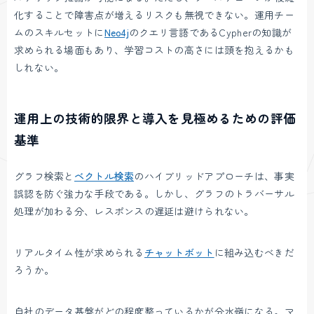
化することで障害点が増えるリスクも無視できない。運用チー
ムのスキルセットに
Neo4j
のクエリ言語であるCypherの知識が
求められる場面もあり、学習コストの高さには頭を抱えるかも
しれない。
運用上の技術的限界と導入を見極めるための評価
基準
グラフ検索と
ベクトル検索
のハイブリッドアプローチは、事実
誤認を防ぐ強力な手段である。しかし、グラフのトラバーサル
処理が加わる分、レスポンスの遅延は避けられない。
リアルタイム性が求められる
チャットボット
に組み込むべきだ
ろうか。
自社のデータ基盤がどの程度整っているかが分水嶺になる。マ