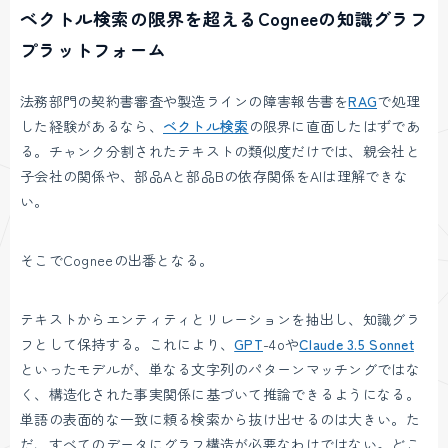
ベクトル検索の限界を超えるCogneeの知識グラフ
プラットフォーム
法務部門の契約書審査や製造ラインの障害報告書を
RAG
で処理
した経験があるなら、
ベクトル検索
の限界に直面したはずであ
る。チャンク分割されたテキストの類似度だけでは、親会社と
子会社の関係や、部品Aと部品Bの依存関係をAIは理解できな
い。
そこでCogneeの出番となる。
テキストからエンティティとリレーションを抽出し、知識グラ
フとして保持する。これにより、
GPT
-4oや
Claude 3.5 Sonnet
といったモデルが、単なる文字列のパターンマッチングではな
く、構造化された事実関係に基づいて推論できるようになる。
単語の表面的な一致に頼る検索から抜け出せるのは大きい。た
だ、すべてのデータにグラフ構造が必要なわけではない。どこ