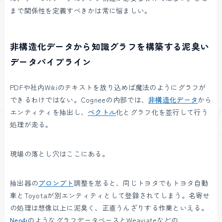
まで関係性を定義すべきかは常に悩ましい。
非構造化データから知識グラフを構築する泥臭い
データパイプライン
PDFや社内Wikiのテキストを放り込めば魔法のようにグラフが
できるわけではない。Cogneeの内部では、
非構造化データ
から
エンティティを抽出し、
ベクトル
化とグラフ化を並行して行う
処理が走る。
現場の落とし穴はここにある。
抽出器の
プロンプト
調整を怠ると、同じトヨタでもトヨタ自動
車とToyotaが別エンティティとして登録されてしまう。名寄せ
の処理は想像以上に泥臭く、正直うんざりする作業といえる。
Neo4j
のようなグラフデータベースとWeaviateなどの