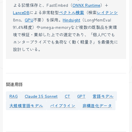
よる記憶保存と、FastEmbed（
ONNX Runtime
）+
LanceDB
による非常駐型
ベクトル検索
（検索
レイテンシ
8ms、
GPU
不要）を採用。
Hindsight
（LongMemEval
91.4%精度）やomega-memoryなど複数の既製品を実環
境で検証・棄却した上での選定であり、「個人PCでも
エンタープライズでも負荷なく動く軽量さ」を最優先に
設計している。
関連用語
RAG
Claude 3.5 Sonnet
CT
GPT
言語モデル
大規模言語モデル
パイプライン
非構造化データ