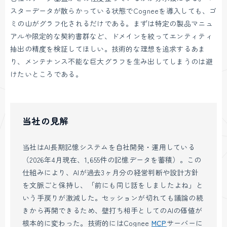
スターデータが散らかっている状態でCogneeを導入しても、ゴ
ミの山がグラフ化されるだけである。まずは特定の製品マニュ
アルや限定的な契約書群など、ドメインを絞ってエンティティ
抽出の精度を検証してほしい。技術的な理想を追求するあま
り、メンテナンス不能な巨大グラフを生み出してしまうのは避
けたいところである。
当社の見解
当社はAI長期記憶システムを自社開発・運用している
（2026年4月現在、1,655件の記憶データを蓄積）。この
仕組みにより、AIが過去3ヶ月分の経営判断や設計方針
を文脈ごと保持し、「前にも同じ話をしましたよね」と
いう手戻りが激減した。セッションが切れても議論の続
きから再開できるため、壁打ち相手としてのAIの価値が
根本的に変わった。技術的にはCognee
MCP
サーバーに