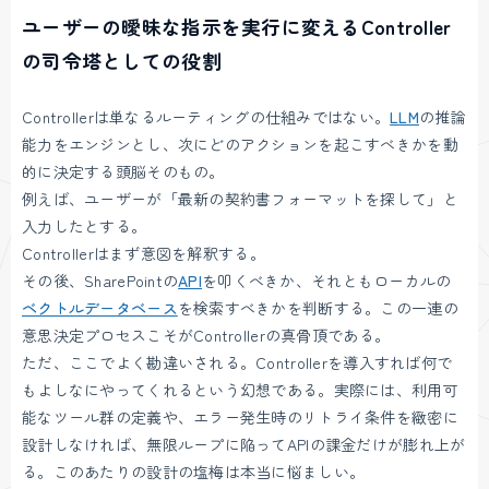
ユーザーの曖昧な指示を実行に変えるController
の司令塔としての役割
Controllerは単なるルーティングの仕組みではない。
LLM
の推論
能力をエンジンとし、次にどのアクションを起こすべきかを動
的に決定する頭脳そのもの。
例えば、ユーザーが「最新の契約書フォーマットを探して」と
入力したとする。
Controllerはまず意図を解釈する。
その後、SharePointの
API
を叩くべきか、それともローカルの
ベクトルデータベース
を検索すべきかを判断する。この一連の
意思決定プロセスこそがControllerの真骨頂である。
ただ、ここでよく勘違いされる。Controllerを導入すれば何で
もよしなにやってくれるという幻想である。実際には、利用可
能なツール群の定義や、エラー発生時のリトライ条件を緻密に
設計しなければ、無限ループに陥ってAPIの課金だけが膨れ上が
る。このあたりの設計の塩梅は本当に悩ましい。