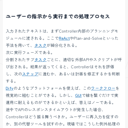
ユーザーの指示から実行までの処理プロセス
入力されたテキストは、まずController内部のプランニングモ
ジュールに渡される。ここで
ReAct
やPlan-and-Solveといった
手法を用いて、
タスク
が細分化される。
次に実行フェーズである。
分割されたサブ
タスク
ごとに、適切な外部APIやスクリプトが呼
び出される。結果が返ってくると、Controllerはそれを評価
し、次の
ステップ
に進むか、あるいは計画を修正するかを判断
する。
Dify
のようなプラットフォームを使えば、この
ワークフロー
を
視覚的に組むことができる。しかし、
GUI
で線を繋ぐだけで実
運用に耐えるものができるかといえば、答えはノーである。
途中でAPIのレスポンスタイムアウトが発生した場合、
Controllerはどう振る舞うべきか。ユーザーに再入力を促すの
か、別の代替ツールを試すのか。現場ではこうした例外処理の