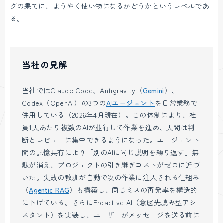
グの果てに、ようやく使い物になるかどうかというレベルであ
る。
当社の見解
当社ではClaude Code、Antigravity（
Gemini
）、
Codex（OpenAI）の3つの
AIエージェント
を日常業務で
併用している（2026年4月現在）。この体制により、社
員1人あたり複数のAIが並行して作業を進め、人間は判
断とレビューに集中できるようになった。エージェント
間の記憶共有により「別のAIに同じ説明を繰り返す」無
駄が消え、プロジェクトの引き継ぎコストがゼロに近づ
いた。失敗の教訓が自動で次の作業に注入される仕組み
（
Agentic RAG
）も構築し、同じミスの再発率を構造的
に下げている。さらにProactive AI（意図先読み型アシ
スタント）を実装し、ユーザーがメッセージを送る前に