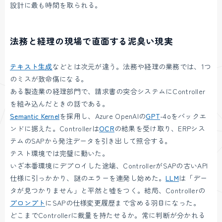
設計に最も時間を取られる。
法務と経理の現場で直面する泥臭い現実
テキスト生成
などとは次元が違う。法務や経理の業務では、1つ
のミスが致命傷になる。
ある製造業の経理部門で、請求書の突合システムにController
を組み込んだときの話である。
Semantic Kernel
を採用し、Azure OpenAIの
GPT
-4oをバックエ
ンドに据えた。Controllerは
OCR
の結果を受け取り、ERPシス
テムのSAPから発注データを引き出して照合する。
テスト環境では完璧に動いた。
いざ本番環境にデプロイした途端、ControllerがSAPの古いAPI
仕様に引っかかり、謎のエラーを連発し始めた。
LLM
は「デー
タが見つかりません」と平然と嘘をつく。結局、Controllerの
プロンプト
にSAPの仕様変更履歴まで含める羽目になった。
どこまでControllerに裁量を持たせるか。常に判断が分かれる