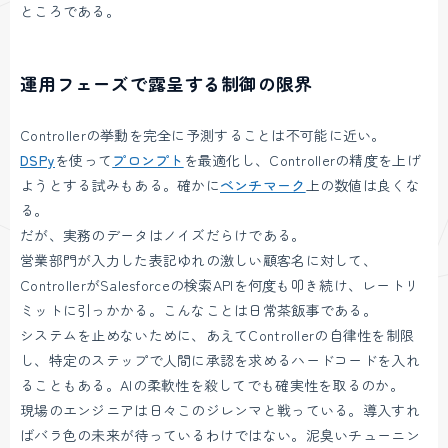
ところである。
運用フェーズで露呈する制御の限界
Controllerの挙動を完全に予測することは不可能に近い。
DSPy
を使って
プロンプト
を最適化し、Controllerの精度を上げ
ようとする試みもある。確かに
ベンチマーク
上の数値は良くな
る。
だが、実務のデータはノイズだらけである。
営業部門が入力した表記ゆれの激しい顧客名に対して、
ControllerがSalesforceの検索APIを何度も叩き続け、レートリ
ミットに引っかかる。こんなことは日常茶飯事である。
システムを止めないために、あえてControllerの自律性を制限
し、特定のステップで人間に承認を求めるハードコードを入れ
ることもある。AIの柔軟性を殺してでも確実性を取るのか。
現場のエンジニアは日々このジレンマと戦っている。導入すれ
ばバラ色の未来が待っているわけではない。泥臭いチューニン