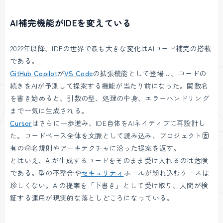
AI補完機能がIDEを変えている
2022年以降、IDEの世界で最も大きな変化はAIコード補完の搭載
である。
GitHub Copilot
が
VS Code
の拡張機能として登場し、コードの
続きをAIが予測して提案する機能が当たり前になった。関数名
を書き始めると、引数の型、処理の中身、エラーハンドリング
まで一気に生成される。
Cursor
はさらに一歩進み、IDE自体をAIネイティブに再設計し
た。コードベース全体を文脈として読み込み、プロジェクト固
有の命名規則やアーキテクチャに沿った提案を返す。
とはいえ、AIが生成するコードをそのまま受け入れるのは危険
である。型の不整合や
セキュリティ
ホールが紛れ込むケースは
珍しくない。AIの提案を「下書き」として受け取り、人間が検
証する運用が現実的な落としどころになっている。