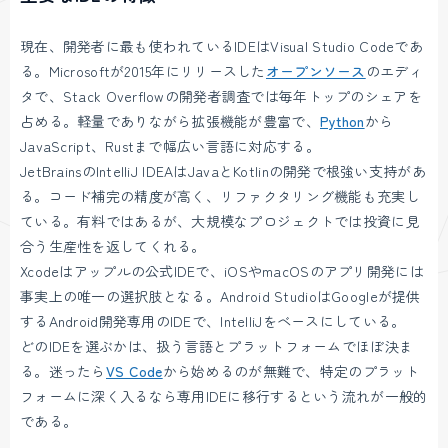
現在、開発者に最も使われているIDEはVisual Studio Codeであ
る。Microsoftが2015年にリリースした
オープンソース
のエディ
タで、Stack Overflowの開発者調査では毎年トップのシェアを
占める。軽量でありながら拡張機能が豊富で、
Python
から
JavaScript、Rustまで幅広い言語に対応する。
JetBrainsのIntelliJ IDEAはJavaとKotlinの開発で根強い支持があ
る。コード補完の精度が高く、リファクタリング機能も充実し
ている。有料ではあるが、大規模なプロジェクトでは投資に見
合う生産性を返してくれる。
Xcodeはアップルの公式IDEで、iOSやmacOSのアプリ開発には
事実上の唯一の選択肢となる。Android StudioはGoogleが提供
するAndroid開発専用のIDEで、IntelliJをベースにしている。
どのIDEを選ぶかは、扱う言語とプラットフォームでほぼ決ま
る。迷ったら
VS Code
から始めるのが無難で、特定のプラット
フォームに深く入るなら専用IDEに移行するという流れが一般的
である。