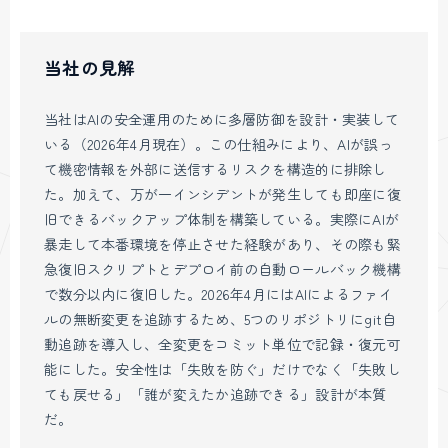
当社の見解
当社はAIの安全運用のために多層防御を設計・実装して
いる（2026年4月現在）。この仕組みにより、AIが誤っ
て機密情報を外部に送信するリスクを構造的に排除し
た。加えて、万が一インシデントが発生しても即座に復
旧できるバックアップ体制を構築している。実際にAIが
暴走して本番環境を停止させた経験があり、その際も緊
急復旧スクリプトとデプロイ前の自動ロールバック機構
で数分以内に復旧した。2026年4月にはAIによるファイ
ルの無断変更を追跡するため、5つのリポジトリにgit自
動追跡を導入し、全変更をコミット単位で記録・復元可
能にした。安全性は「失敗を防ぐ」だけでなく「失敗し
ても戻せる」「誰が変えたか追跡できる」設計が本質
だ。