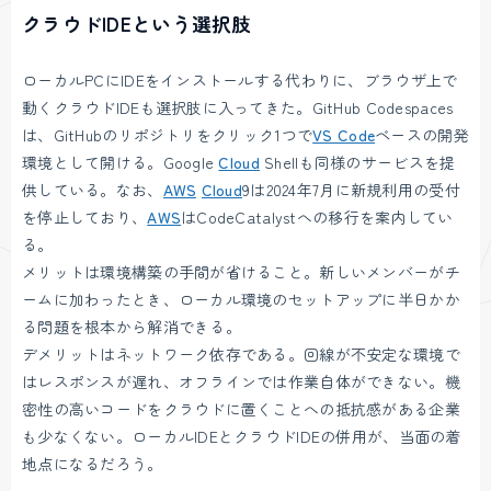
クラウドIDEという選択肢
ローカルPCにIDEをインストールする代わりに、ブラウザ上で
動くクラウドIDEも選択肢に入ってきた。GitHub Codespaces
は、GitHubのリポジトリをクリック1つで
VS Code
ベースの開発
環境として開ける。Google
Cloud
Shellも同様のサービスを提
供している。なお、
AWS
Cloud
9は2024年7月に新規利用の受付
を停止しており、
AWS
はCodeCatalystへの移行を案内してい
る。
メリットは環境構築の手間が省けること。新しいメンバーがチ
ームに加わったとき、ローカル環境のセットアップに半日かか
る問題を根本から解消できる。
デメリットはネットワーク依存である。回線が不安定な環境で
はレスポンスが遅れ、オフラインでは作業自体ができない。機
密性の高いコードをクラウドに置くことへの抵抗感がある企業
も少なくない。ローカルIDEとクラウドIDEの併用が、当面の着
地点になるだろう。