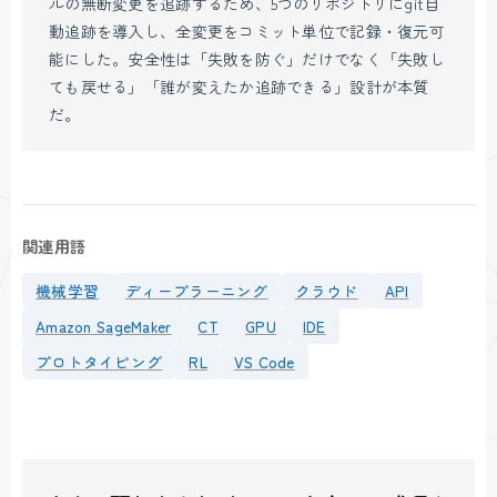
ルの無断変更を追跡するため、5つのリポジトリにgit自
動追跡を導入し、全変更をコミット単位で記録・復元可
能にした。安全性は「失敗を防ぐ」だけでなく「失敗し
ても戻せる」「誰が変えたか追跡できる」設計が本質
だ。
関連用語
機械学習
ディープラーニング
クラウド
API
Amazon SageMaker
CT
GPU
IDE
プロトタイピング
RL
VS Code