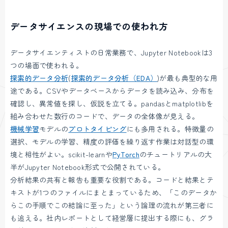
データサイエンスの現場での使われ方
データサイエンティストの日常業務で、Jupyter Notebookは3
つの場面で使われる。
探索的データ分析
(
探索的データ分析（EDA）
)が最も典型的な用
途である。CSVやデータベースからデータを読み込み、分布を
確認し、異常値を探し、仮説を立てる。pandasとmatplotlibを
組み合わせた数行のコードで、データの全体像が見える。
機械学習
モデルの
プロトタイピング
にも多用される。特徴量の
選択、モデルの学習、精度の評価を繰り返す作業は対話型の環
境と相性がよい。scikit-learnや
PyTorch
のチュートリアルの大
半がJupyter Notebook形式で公開されている。
分析結果の共有と報告も重要な役割である。コードと結果とテ
キストが1つのファイルにまとまっているため、「このデータか
らこの手順でこの結論に至った」という論理の流れが第三者に
も追える。社内レポートとして経営層に提出する際にも、グラ