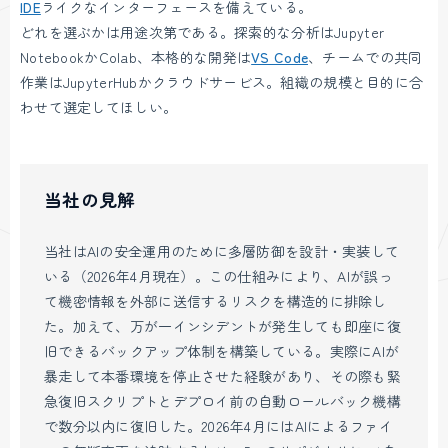
IDE
ライクなインターフェースを備えている。
どれを選ぶかは用途次第である。探索的な分析はJupyter
NotebookかColab、本格的な開発は
VS Code
、チームでの共同
作業はJupyterHubかクラウドサービス。組織の規模と目的に合
わせて選定してほしい。
当社の見解
当社はAIの安全運用のために多層防御を設計・実装して
いる（2026年4月現在）。この仕組みにより、AIが誤っ
て機密情報を外部に送信するリスクを構造的に排除し
た。加えて、万が一インシデントが発生しても即座に復
旧できるバックアップ体制を構築している。実際にAIが
暴走して本番環境を停止させた経験があり、その際も緊
急復旧スクリプトとデプロイ前の自動ロールバック機構
で数分以内に復旧した。2026年4月にはAIによるファイ