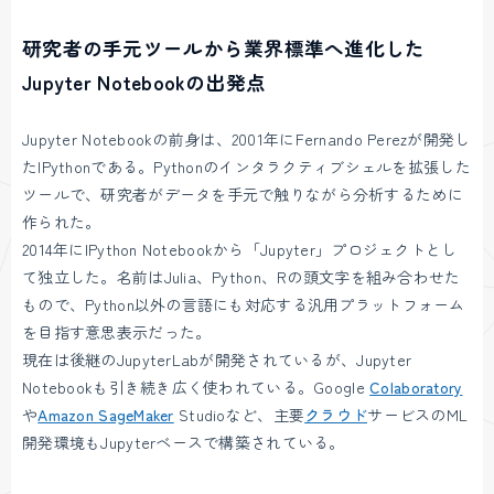
研究者の手元ツールから業界標準へ進化した
Jupyter Notebookの出発点
Jupyter Notebookの前身は、2001年にFernando Perezが開発し
たIPythonである。Pythonのインタラクティブシェルを拡張した
ツールで、研究者がデータを手元で触りながら分析するために
作られた。
2014年にIPython Notebookから「Jupyter」プロジェクトとし
て独立した。名前はJulia、Python、Rの頭文字を組み合わせた
もので、Python以外の言語にも対応する汎用プラットフォーム
を目指す意思表示だった。
現在は後継のJupyterLabが開発されているが、Jupyter
Notebookも引き続き広く使われている。Google
Colaboratory
や
Amazon SageMaker
Studioなど、主要
クラウド
サービスのML
開発環境もJupyterベースで構築されている。