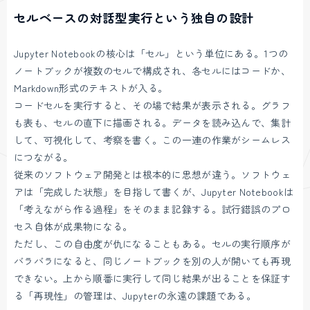
セルベースの対話型実行という独自の設計
Jupyter Notebookの核心は「セル」という単位にある。1つの
ノートブックが複数のセルで構成され、各セルにはコードか、
Markdown形式のテキストが入る。
コードセルを実行すると、その場で結果が表示される。グラフ
も表も、セルの直下に描画される。データを読み込んで、集計
して、可視化して、考察を書く。この一連の作業がシームレス
につながる。
従来のソフトウェア開発とは根本的に思想が違う。ソフトウェ
アは「完成した状態」を目指して書くが、Jupyter Notebookは
「考えながら作る過程」をそのまま記録する。試行錯誤のプロ
セス自体が成果物になる。
ただし、この自由度が仇になることもある。セルの実行順序が
バラバラになると、同じノートブックを別の人が開いても再現
できない。上から順番に実行して同じ結果が出ることを保証す
る「再現性」の管理は、Jupyterの永遠の課題である。