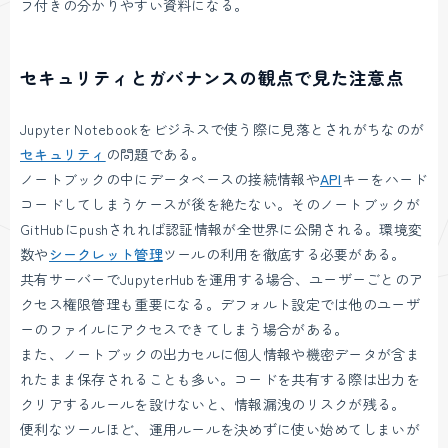
フ付きの分かりやすい資料になる。
セキュリティとガバナンスの観点で見た注意点
Jupyter Notebookをビジネスで使う際に見落とされがちなのが
セキュリティ
の問題である。
ノートブックの中にデータベースの接続情報や
API
キーをハード
コードしてしまうケースが後を絶たない。そのノートブックが
GitHubにpushされれば認証情報が全世界に公開される。環境変
数や
シークレット管理
ツールの利用を徹底する必要がある。
共有サーバーでJupyterHubを運用する場合、ユーザーごとのア
クセス権限管理も重要になる。デフォルト設定では他のユーザ
ーのファイルにアクセスできてしまう場合がある。
また、ノートブックの出力セルに個人情報や機密データが含ま
れたまま保存されることも多い。コードを共有する際は出力を
クリアするルールを設けないと、情報漏洩のリスクが残る。
便利なツールほど、運用ルールを決めずに使い始めてしまいが