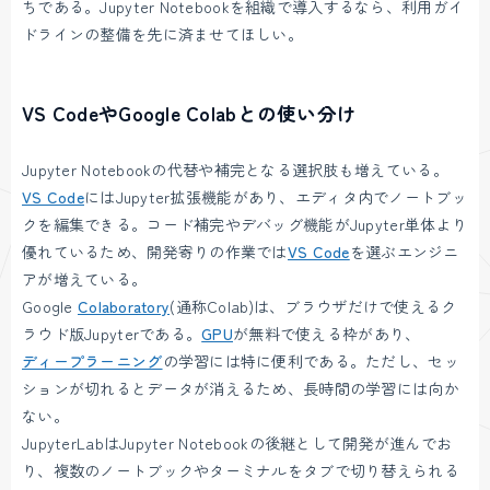
ちである。Jupyter Notebookを組織で導入するなら、利用ガイ
ドラインの整備を先に済ませてほしい。
VS CodeやGoogle Colabとの使い分け
Jupyter Notebookの代替や補完となる選択肢も増えている。
VS Code
にはJupyter拡張機能があり、エディタ内でノートブッ
クを編集できる。コード補完やデバッグ機能がJupyter単体より
優れているため、開発寄りの作業では
VS Code
を選ぶエンジニ
アが増えている。
Google
Colaboratory
(通称Colab)は、ブラウザだけで使えるク
ラウド版Jupyterである。
GPU
が無料で使える枠があり、
ディープラーニング
の学習には特に便利である。ただし、セッ
ションが切れるとデータが消えるため、長時間の学習には向か
ない。
JupyterLabはJupyter Notebookの後継として開発が進んでお
り、複数のノートブックやターミナルをタブで切り替えられる